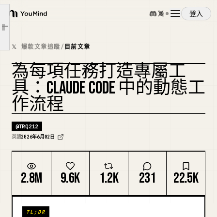
深度研究
登入
YouMind
深度驗證
文章大綱
排序
概覽
𝕏 爆款文章追蹤
/
目前文章
記憶與規則遵循
為每項任務打造專屬工
根本原因調查
使用案例
複刻封面
大規模分類
具：CLAUDE CODE 中的動態工
探索與品味
作流程
技能
評估
@
TRQ212
模型與智慧路由
提示詞
英語
2026年6月02日
何時不使用動態工作流程
建立動態工作流程的技巧
定價
2.8M
9.6K
1.2K
231
22.5K
一個全新的世界
下載
TL;DR