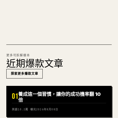
可直接發佈的 𝕏 文章草稿。
試試 MARKDOWN 轉 𝕏
更多可拆解樣本
近期爆款文章
探索更多爆款文章
養成這一個習慣，讓你的成功機率翻 10
01
倍
英語
10.2萬
曝光
2026年8月08日