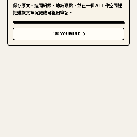
保存原文、追問細節、總結觀點，並在一個 AI 工作空間裡
把爆款文章沉澱成可複用筆記。
了解 YOUMIND
寫給創作者
把你的 MARKDOWN 變成乾淨
的 𝕏 文章
圖片上傳、表格、程式碼區塊，往 𝕏 上手動重排太
痛苦。YouMind 把整篇 Markdown 一鍵轉成乾淨、