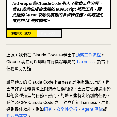
Anthropic 為 Claude Code 引入了動態工作流程，
部落格
使 AI 能夠生成自定義的 JavaScript 輔助工具，藉
此編排 Agent 來解決複雜的多步驟任務，同時避免
常見的 AI 失敗模式。
更新
繁體中文（譯文）
英語（原文）
上週，我們在 Claude Code 中釋出了
動態工作流程
。
Claude 現在可以即時自行撰寫專屬的
harness
，為當下
任務量身打造。
雖然預設的 Claude Code harness 是為編碼設計的，但
因為許多任務實際上與編碼任務相似，因此它也能適用於
其他多種類型的任務。然而，對於某些特定類別的任務，
我們必須在 Claude Code 之上建立自訂 harness，才能
達到最佳效能，例如
研究
、
安全性分析
、
Agent 團隊
或
程式碼審查
。