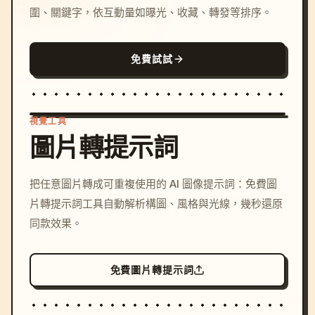
圍、關鍵字，依互動量如曝光、收藏、轉發等排序。
免費試試
視覺工具
圖片轉提示詞
/imagine prompt: cinemati
把任意圖片轉成可重複使用的 AI 圖像提示詞：免費圖
c, cyberpunk sunset, neon
片轉提示詞工具自動解析構圖、風格與光線，幾秒還原
colors, 8k --v 6.0
同款效果。
免費圖片轉提示詞