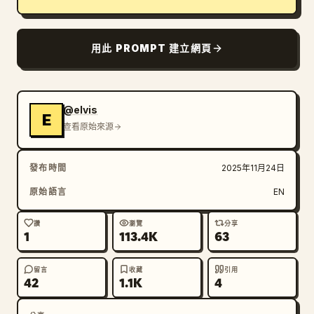
部落格
用此 PROMPT 建立網頁
更新
@elvis
E
查看原始來源
發布時間
2025年11月24日
原始語言
EN
讚
瀏覽
分享
1
113.4K
63
留言
收藏
引用
42
1.1K
4