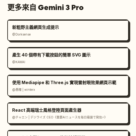
更多來自 Gemini 3 Pro
新粗野主義網頁生成提示
@Dorksense
產生 40 個帶有下載按鈕的簡單 SVG 圖示
@KAWAI
使用 Mediapipe 和 Three.js 實現雷射眼效果網頁示範
@愚瞳 | winterx
React 高端瑞士風格登陸頁面產生器
@チャエン | デジライズ CEO《重要AIニュースを毎日最速で発信⚡️》