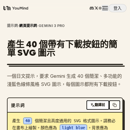
登入
YouMind
概覽
提示詞
›
網頁提示詞
›
GEMINI 3 PRO
產生 40 個帶有下載按鈕的簡
使用案例
單 SVG 圖示
技能
一個日文提示，要求 Gemini 生成 40 個簡潔、多功能的
提示詞
淺藍色線條風格 SVG 圖示，每個圖示都附有下載按鈕。
定價
提示詞
翻譯前
下載
產生 
40
 個簡潔且高度通用的 SVG 格式圖示。請務必
在畫布上繪製。顏色應為 
light blue
。背景應為 