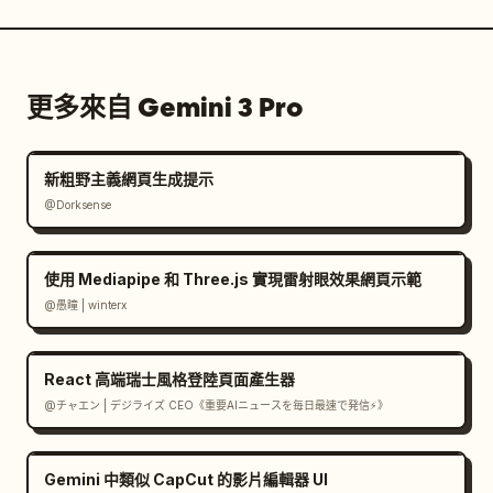
更多來自 Gemini 3 Pro
新粗野主義網頁生成提示
@Dorksense
使用 Mediapipe 和 Three.js 實現雷射眼效果網頁示範
@愚瞳 | winterx
React 高端瑞士風格登陸頁面產生器
@チャエン | デジライズ CEO《重要AIニュースを毎日最速で発信⚡️》
Gemini 中類似 CapCut 的影片編輯器 UI