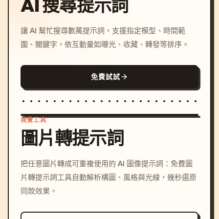
AI 搜尋提示詞
讓 AI 幫忙搜尋數萬提示詞，支援指定模型、時間範
圍、關鍵字，依互動量如曝光、收藏、轉發等排序。
免費試試
視覺工具
圖片轉提示詞
/imagine prompt: cinemati
把任意圖片轉成可重複使用的 AI 圖像提示詞：免費圖
c, cyberpunk sunset, neon
片轉提示詞工具自動解析構圖、風格與光線，幾秒還原
colors, 8k --v 6.0
同款效果。