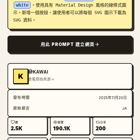
white
。使用具有 Material Design 風格的線條式圖
部落格
示。新增一個按鈕，讓使用者可以將每個 SVG 圖示下載為 
SVG 資料。
更新
用此 PROMPT 建立網頁
@KAWAI
K
查看原始來源
發布時間
2025年11月20日
原始語言
JA
讚
瀏覽
分享
2.5K
190.1K
200