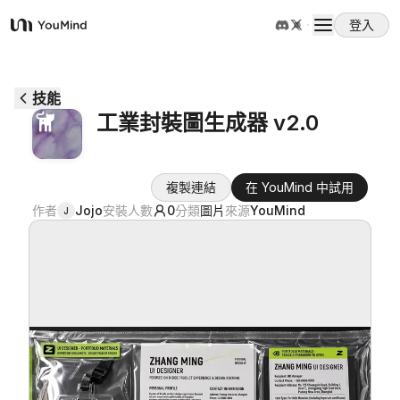
登入
YouMind
概覽
技能
工業封裝圖生成器 v2.0
使用案例
複製連結
在 YouMind 中試用
技能
作者
Jojo
安裝人數
0
分類
圖片
來源
YouMind
J
提示詞
定價
下載