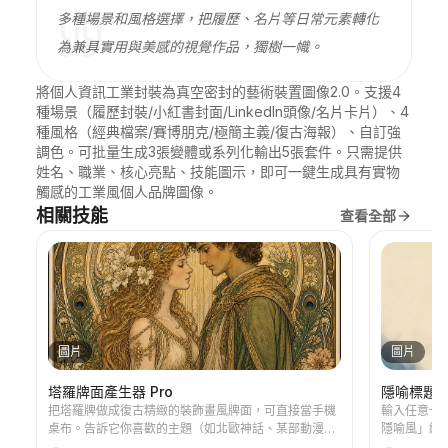
多種場景和風格選擇，把履歷、名片等日常元素轉化
為兼具實用與美感的視覺作品，獨樹一幟。
將個人資訊工業封裝為真空密封的藝術裝置圖像2.0。支援4
種場景（履歷封裝/小紅書封面/LinkedIn頭像/名片卡片）、4
種風格（經典檔案/賽博朋克/極簡主義/復古海報）、自訂強
調色。可批量生成3張變體或系列化輸出5張套件。只需提供
姓名、職業、核心亮點、技能圖示，即可一鍵生成具有實物
觸感的工業風個人品牌圖像。
相關技能
查看全部
圖片
圖片
塔羅牌面產生器 Pro
隱喻標題
把塔羅牌做成復古精緻的裝飾畫風牌面，可直接當手機
輸入任意一
桌布。告訴它你喜歡的主題（如北歐神話、某部動漫／
隱喻風」編
遊戲IP）或想抽哪些牌，它就能產出風格統一、寓意精
+暖色點綴