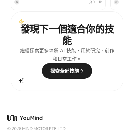
0
1k
S
黄
美的塔羅牌圖。支援整套78張、單組或自選幾張，畫面
16:9 橫幅
精緻耐看、沒有粗糙的AI塑膠感。可配合YouMind定時
題圖。
任務實現每天早上自動抽牌＋解讀（需自行設定定時任
務）。
發現下一個適合你的技
能
繼續探索更多精選 AI 技能，用於研究、創作
和日常工作。
探索全部技能
©
2026
MIND MOTOR PTE. LTD.