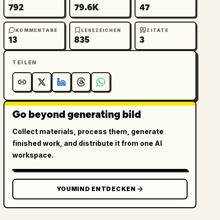
792
79.6K
47
KOMMENTARE
LESEZEICHEN
ZITATE
13
835
3
TEILEN
Go beyond generating bild
Collect materials, process them, generate
finished work, and distribute it from one AI
workspace.
YOUMIND ENTDECKEN