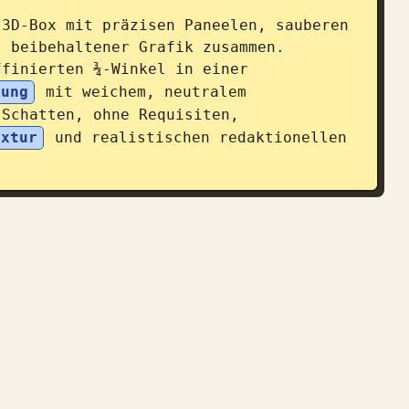
3D-Box mit präzisen Paneelen, sauberen 
 beibehaltener Grafik zusammen. 
ffinierten ¾-Winkel in einer 
bung
 mit weichem, neutralem 
Schatten, ohne Requisiten, 
extur
 und realistischen redaktionellen 