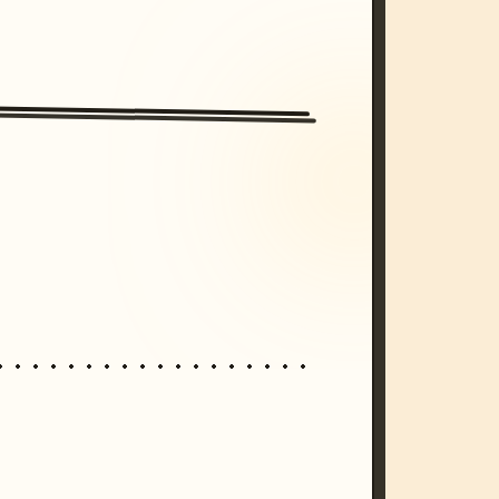
/imagine prompt: cinematic, cyberpunk s
unset, neon colors, 8k --v 6.0