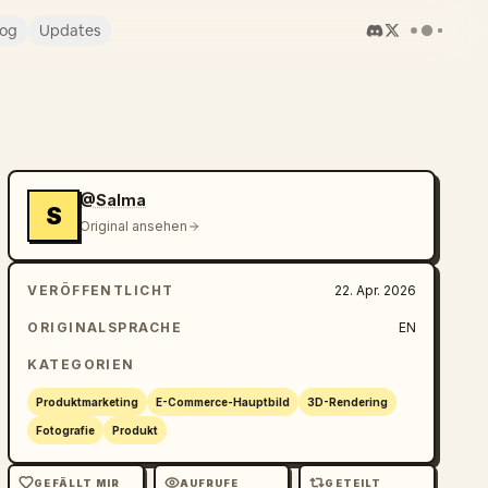
log
Updates
@Salma
S
Original ansehen
VERÖFFENTLICHT
22. Apr. 2026
ORIGINALSPRACHE
EN
KATEGORIEN
Produktmarketing
E-Commerce-Hauptbild
3D-Rendering
Fotografie
Produkt
GEFÄLLT MIR
AUFRUFE
GETEILT