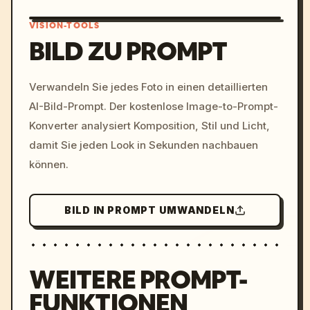
VISION-TOOLS
BILD ZU PROMPT
/imagine prompt: cinemati
Verwandeln Sie jedes Foto in einen detaillierten
c, cyberpunk sunset, neon
AI-Bild-Prompt. Der kostenlose Image-to-Prompt-
colors, 8k --v 6.0
Konverter analysiert Komposition, Stil und Licht,
damit Sie jeden Look in Sekunden nachbauen
können.
BILD IN PROMPT UMWANDELN
WEITERE PROMPT-
FUNKTIONEN