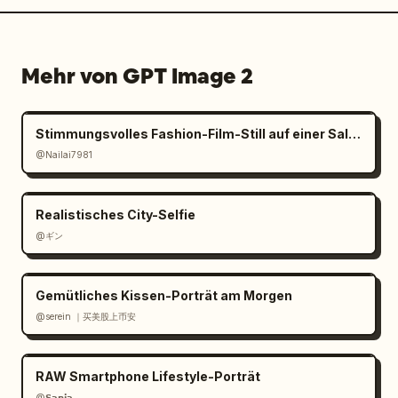
Mehr von GPT Image 2
Stimmungsvolles Fashion-Film-Still auf einer Salzpfanne
@Nailai7981
Realistisches City-Selfie
@ギン
Gemütliches Kissen-Porträt am Morgen
@serein ｜买美股上币安
RAW Smartphone Lifestyle-Porträt
@𝗦𝗮𝗻𝗶𝗮