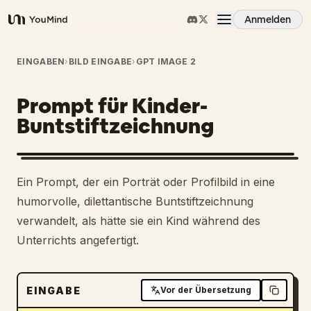
Anmelden
YouMind
Übersicht
EINGABEN
›
BILD EINGABE
›
GPT IMAGE 2
Prompt für Kinder-
Anwendungsfälle
Buntstiftzeichnung
Fähigkeiten
Ein Prompt, der ein Porträt oder Profilbild in eine
Prompts
humorvolle, dilettantische Buntstiftzeichnung
verwandelt, als hätte sie ein Kind während des
Unterrichts angefertigt.
Preise
Download
EINGABE
Vor der Übersetzung