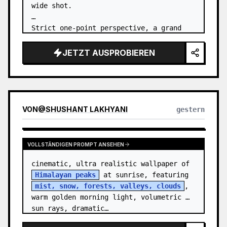
wide shot.

Strict one-point perspective, a grand 
heavenly staircase paved with light 
golden jade, passing through the sea of 
JETZT AUSPROBIEREN
clouds from the bottom…
VON
@
SHUSHANT LAKHYANI
gestern
VOLLSTÄNDIGEN PROMPT ANSEHEN
cinematic, ultra realistic wallpaper of 
Himalayan peaks
 at sunrise, featuring 
mist, snow, forests, valleys, clouds
, 
warm golden morning light, volumetric 
sun rays, dramatic…