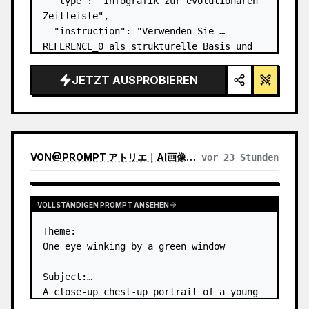
  "type": "Infografik zur evolutionären 
Zeitleiste",

  "instruction": "Verwenden Sie 
REFERENCE_0 als strukturelle Basis und 
verwandeln Sie das flache Vektordesign 
in eine hochrealistische 3D-Infografik. 
JETZT AUSPROBIEREN
Ersetzen Sie die glatten Rampen durch 
markante Steinstu…
VON
@
PROMPT アトリエ｜AI画像プロンプト
vor 23 Stunden
VOLLSTÄNDIGEN PROMPT ANSEHEN
Theme:

One eye winking by a green window

Subject:

A close-up chest-up portrait of a young 
woman wearing a 
white lace-trimmed 