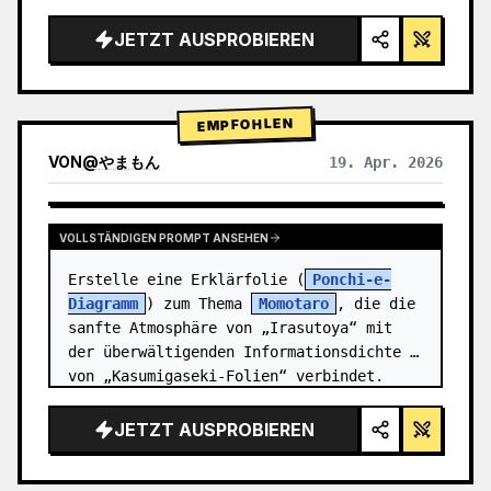
Rendering, Studiobeleuchtung, leuchtende 
Akzente",

JETZT AUSPROBIEREN
  "background": "{argument 
name=\"background color\" 
default=\"sanfter violetter und blauer 
EMPFOHLEN
Verlauf…
VON
@
やまもん
19. Apr. 2026
ERGEBNISSE ANDERER MODELLE ANZEIGEN
VOLLSTÄNDIGEN PROMPT ANSEHEN
Erstelle eine Erklärfolie (
Ponchi-e-
Diagramm
) zum Thema 
Momotaro
, die die 
sanfte Atmosphäre von „Irasutoya“ mit 
der überwältigenden Informationsdichte 
von „Kasumigaseki-Folien“ verbindet.
JETZT AUSPROBIEREN