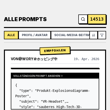
ALLE PROMPTS
14513
ALLE
PROFIL / AVATAR
SOCIAL-MEDIA-BEITRAG
INFOGR
EMPFOHLEN
VON
@
WORY＠ホッピング中
19. Apr. 2026
VOLLSTÄNDIGEN PROMPT ANSEHEN
{

  "type": "Produkt-Explosionsdiagramm-
Poster",

  "subject": "VR-Headset",

  "style": "sauberes High-Tech-3D-