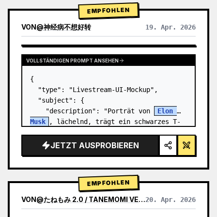
EMPFOHLEN
VON
@
神经病不想好转
19. Apr. 2026
VOLLSTÄNDIGEN PROMPT ANSEHEN
{

  "type": "Livestream-UI-Mockup",

  "subject": {

    "description": "Porträt von 
Elon 
Musk
, lächelnd, trägt ein schwarzes T-
Shirt mit einer weißen technischen 
Grafik",

JETZT AUSPROBIEREN
    "background": "linke Seite zeigt 
einen Bilds…
EMPFOHLEN
VON
@
たねもみ 2.0 / TANEMOMI VER2.0
20. Apr. 2026