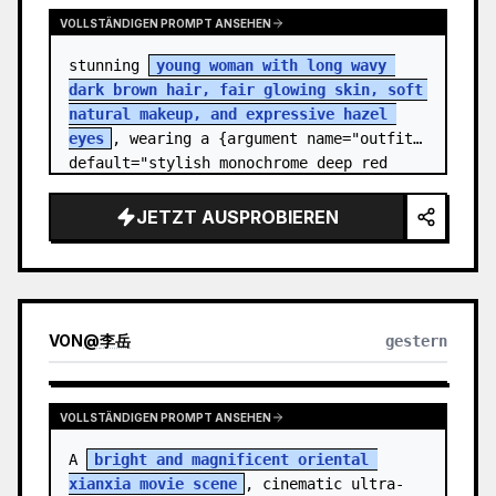
VOLLSTÄNDIGEN PROMPT ANSEHEN
stunning 
young woman with long wavy 
dark brown hair, fair glowing skin, soft 
natural makeup, and expressive hazel 
eyes
, wearing a {argument name="outfit" 
default="stylish monochrome deep red 
streetwear outfit consisting of a…
JETZT AUSPROBIEREN
VON
@
李岳
gestern
VOLLSTÄNDIGEN PROMPT ANSEHEN
A 
bright and magnificent oriental 
xianxia movie scene
, cinematic ultra-