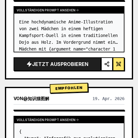
VOLLSTÄNDIGEN PROMPT ANSEHEN
Eine hochdynamische Anime-Illustration 
von zwei Mädchen in einem heftigen 
Kampfsport-Duell in einem traditionellen 
Dojo aus Holz. Im Vordergrund nimmt ein 
Mädchen mit {argument name="character 1 
hair" default="schwarzem Haar in einem 
hohen Dutt mit roten Bände…
JETZT AUSPROBIEREN
EMPFOHLEN
VON
@
知识猫图解
19. Apr. 2026
VOLLSTÄNDIGEN PROMPT ANSEHEN
{
