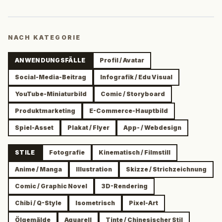
NACH KATEGORIE
ANWENDUNGSFÄLLE
Profil / Avatar
Social-Media-Beitrag
Infografik / Edu Visual
YouTube-Miniaturbild
Comic / Storyboard
Produktmarketing
E-Commerce-Hauptbild
Spiel-Asset
Plakat / Flyer
App- / Webdesign
STILE
Fotografie
Kinematisch / Filmstill
Anime / Manga
Illustration
Skizze / Strichzeichnung
Comic / Graphic Novel
3D-Rendering
Chibi / Q-Style
Isometrisch
Pixel-Art
Ölgemälde
Aquarell
Tinte / Chinesischer Stil