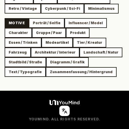
Retro / Vintage
Cyberpunk / Sci-Fi
Minimalismus
MOTIVE
Porträt / Selfie
Influencer / Model
Charakter
Gruppe / Paar
Produkt
Essen / Trinken
Modeartikel
Tier / Kreatur
Fahrzeug
Architektur / Interieur
Landschaft / Natur
Stadtbild / Straße
Diagramm / Grafik
Text / Typografie
Zusammenfassung / Hintergrund
YOUMIND. ALL RIGHTS RESERVED.