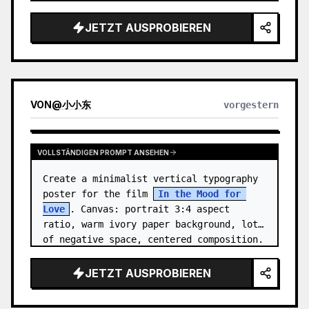
close-up with the subject facing right, 
eyes closed, gently smellin…
JETZT AUSPROBIEREN
VON
@
小小东
vorgestern
VOLLSTÄNDIGEN PROMPT ANSEHEN
Create a minimalist vertical typography 
poster for the film 
In the Mood for 
Love
. Canvas: portrait 3:4 aspect 
ratio, warm ivory paper background, lots 
of negative space, centered composition. 
…
JETZT AUSPROBIEREN