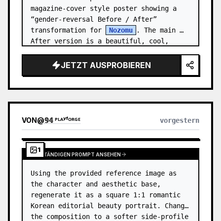
magazine-cover style poster showing a 
“gender-reversal Before / After” 
transformation for 
Nozomu
. The main 
After version is a beautiful, cool, 
androgynous anime boy who preserves…
JETZT AUSPROBIEREN
VON
@
𝟡𝟜 ᴾᴸᴬʸᶠᴼᴿᴳᴱ
vorgestern
1
VOLLSTÄNDIGEN PROMPT ANSEHEN
Using the provided reference image as 
the character and aesthetic base, 
regenerate it as a square 1:1 romantic 
Korean editorial beauty portrait. Change 
the composition to a softer side-profile 