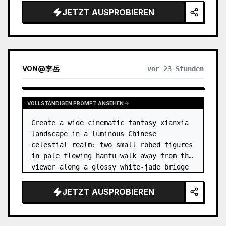
dress
 leaning her cheek on one hand and 
JETZT AUSPROBIEREN
smiling with one eye closed at a wooden 
table in a {argum…
VON
@
李岳
vor 23 Stunden
VOLLSTÄNDIGEN PROMPT ANSEHEN
Create a wide cinematic fantasy xianxia 
landscape in a luminous Chinese 
celestial realm: two small robed figures 
in pale flowing hanfu walk away from the 
viewer along a glossy white-jade bridge 
toward an enormous ornate palace gate 
rising from a mirror-still l…
JETZT AUSPROBIEREN