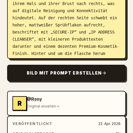
ihrem Hals und ihrer Brust nach rechts, was 
auf digitale Reinigung und Konnektivität 
hindeutet. Auf der rechten Seite schwebt ein 
hoher, mattweißer Sprühflakon aufrecht, 
beschriftet mit „SECURE-IP“ und „IP ADDRESS 
CLEANSER“, mit kleineren Produkttexten 
darunter und einem dezenten Premium-Kosmetik-
Finish. Hinter und um die Flasche herum 
erheben sich verzweigte, durchscheinende 
Stängel wie Biotech-Korallen oder 
BILD MIT PROMPT ERSTELLEN
Nervenfasern, die jeweils in klaren, 
leuchtenden Blasen enden; einige Blasen 
enthalten schwachen Tech-Text wie „DATA 
PACKET“, während nahegelegene Mikro-Labels 
@Rony
R
Funktionen identifizieren, darunter „OXYGEN 
Original ansehen
FLOW“, „DATA PACKETS“, „SECURE ROUTING“, 
„RISK FILTER“, „PRIVATE CLEAN“ und 
VERÖFFENTLICHT
22. Apr. 2026
„CONNECTION PURE“. Oben links steht ein 
kleiner Markentext: „IP 9OXYGEN TECHNOLOGY“. 