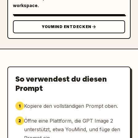
mit dem Slogan „BREATHE. CONNECT. GLOW.“ 
workspace.
endet. Unten links fügen Sie ein 
kreisförmiges IP-Logo und die Markenlinie 
„SECURE-IP“ mit einem kleinen Untertitel wie 
YOUMIND ENTDECKEN
„OXYGEN FOR YOUR DIGITAL LIFE“ ein. 
Gesamtstil: surreale Produktwerbung, Premium-
Redaktionsposter, klare serifenlose 
Typografie, weicher Bloom-Effekt, 
durchscheinende Glaskugeln, elegantes Sci-Fi-
Wellness-Branding, ultra-detailliert, 
poliert, Layout in Magazinqualität.
So verwendest du diesen
Prompt
Kopiere den vollständigen Prompt oben.
1
Öffne eine Plattform, die GPT Image 2
2
unterstützt, etwa YouMind, und füge den