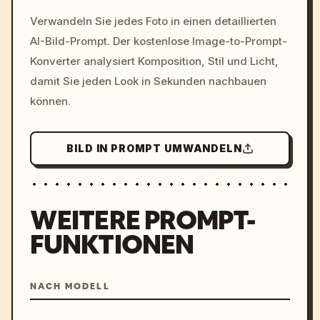
/imagine prompt: cinemati
Verwandeln Sie jedes Foto in einen detaillierten
c, cyberpunk sunset, neon
AI-Bild-Prompt. Der kostenlose Image-to-Prompt-
colors, 8k --v 6.0
Konverter analysiert Komposition, Stil und Licht,
damit Sie jeden Look in Sekunden nachbauen
können.
BILD IN PROMPT UMWANDELN
WEITERE PROMPT-
FUNKTIONEN
NACH MODELL