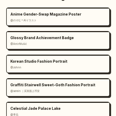
Anime Gender-Swap Magazine Poster
@のぞむ＊AIイラスト
Glossy Brand Achievement Badge
@AmirMušić
Korean Studio Fashion Portrait
@Johnn
Graffiti Stairwell Sweet-Goth Fashion Portrait
@serein ｜买美股上币安
Celestial Jade Palace Lake
@李岳