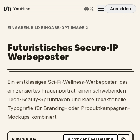
Anmelden
YouMind
Übersicht
EINGABEN
›
BILD EINGABE
›
GPT IMAGE 2
Futuristisches Secure-IP
Anwendungsfälle
Werbeposter
Fähigkeiten
Ein erstklassiges Sci-Fi-Wellness-Werbeposter, das
Prompts
ein zensiertes Frauenporträt, einen schwebenden
Tech-Beauty-Sprühflakon und klare redaktionelle
Typografie für Branding- oder Produktkampagnen-
Preise
Mockups kombiniert.
Download
EINGABE
Vor der Übersetzung