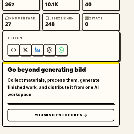
267
10.1K
40
KOMMENTARE
LESEZEICHEN
ZITATE
27
248
0
TEILEN
Go beyond generating bild
Collect materials, process them, generate
finished work, and distribute it from one AI
workspace.
YOUMIND ENTDECKEN