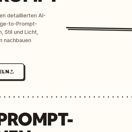
n detaillierten AI-
age-to-Prompt-
 Stil und Licht,
en nachbauen
ELN
 PROMPT-