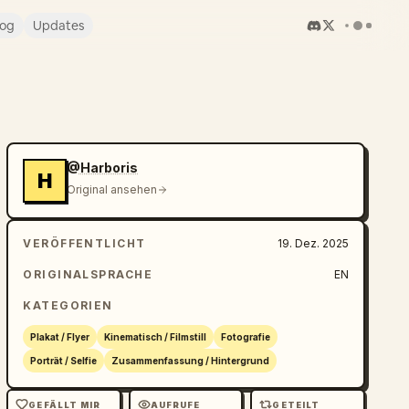
log
Updates
@Harboris
H
Original ansehen
VERÖFFENTLICHT
19. Dez. 2025
ORIGINALSPRACHE
EN
KATEGORIEN
Plakat / Flyer
Kinematisch / Filmstill
Fotografie
Porträt / Selfie
Zusammenfassung / Hintergrund
GEFÄLLT MIR
AUFRUFE
GETEILT