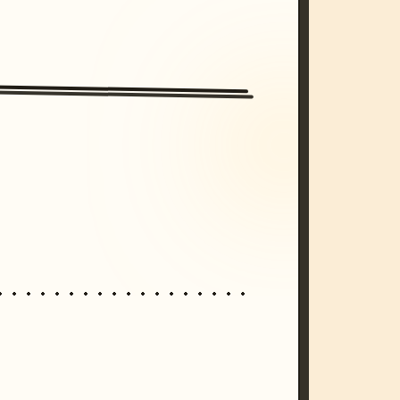
/imagine prompt: cinematic, cyberpunk s
unset, neon colors, 8k --v 6.0