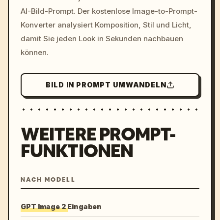
AI-Bild-Prompt. Der kostenlose Image-to-Prompt-
colors, 8k --v 6.0
Konverter analysiert Komposition, Stil und Licht,
damit Sie jeden Look in Sekunden nachbauen
können.
BILD IN PROMPT UMWANDELN
WEITERE PROMPT-
FUNKTIONEN
NACH MODELL
GPT Image 2 Eingaben