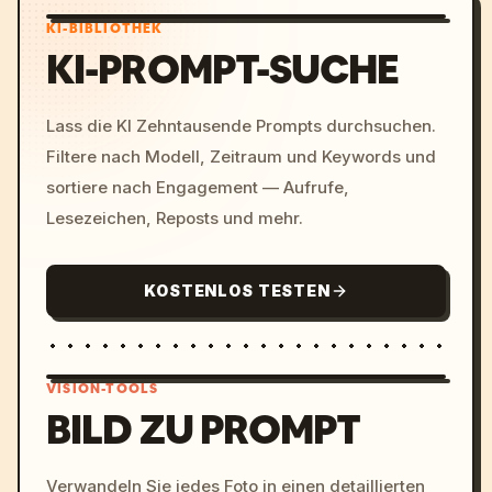
KI-BIBLIOTHEK
KI-PROMPT-SUCHE
Lass die KI Zehntausende Prompts durchsuchen.
Filtere nach Modell, Zeitraum und Keywords und
sortiere nach Engagement — Aufrufe,
Lesezeichen, Reposts und mehr.
KOSTENLOS TESTEN
VISION-TOOLS
BILD ZU PROMPT
/imagine prompt: cinemati
Verwandeln Sie jedes Foto in einen detaillierten
c, cyberpunk sunset, neon