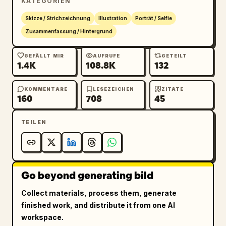
KATEGORIEN
Skizze / Strichzeichnung
Illustration
Porträt / Selfie
Zusammenfassung / Hintergrund
GEFÄLLT MIR
AUFRUFE
GETEILT
1.4K
108.8K
132
KOMMENTARE
LESEZEICHEN
ZITATE
160
708
45
TEILEN
Go beyond generating bild
Collect materials, process them, generate
finished work, and distribute it from one AI
workspace.