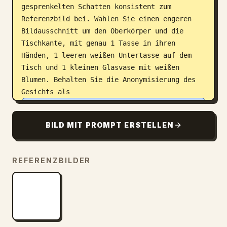
gesprenkelten Schatten konsistent zum 
Referenzbild bei. Wählen Sie einen engeren 
Bildausschnitt um den Oberkörper und die 
Tischkante, mit genau 1 Tasse in ihren 
Händen, 1 leeren weißen Untertasse auf dem 
Tisch und 1 kleinen Glasvase mit weißen 
Blumen. Behalten Sie die Anonymisierung des 
Gesichts als 
einen soliden, rechteckigen Unschärfeblock 
über dem Gesicht
bei. Verwenden Sie realistische 
BILD MIT PROMPT ERSTELLEN
Tageslichtfotografie, eine geringe 
Schärfentiefe, weiche Highlights und fügen 
REFERENZBILDER
Sie weder Text noch Wasserzeichen hinzu.