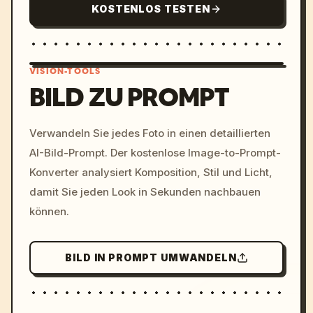
KOSTENLOS TESTEN
VISION-TOOLS
BILD ZU PROMPT
/imagine prompt: cinemati
Verwandeln Sie jedes Foto in einen detaillierten
c, cyberpunk sunset, neon
AI-Bild-Prompt. Der kostenlose Image-to-Prompt-
colors, 8k --v 6.0
Konverter analysiert Komposition, Stil und Licht,
damit Sie jeden Look in Sekunden nachbauen
können.
BILD IN PROMPT UMWANDELN