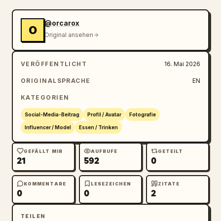
@orcarox
O
Original ansehen
VERÖFFENTLICHT
16. Mai 2026
ORIGINALSPRACHE
EN
KATEGORIEN
Social-Media-Beitrag
Profil / Avatar
Fotografie
Influencer / Model
Essen / Trinken
GEFÄLLT MIR
AUFRUFE
GETEILT
21
592
0
KOMMENTARE
LESEZEICHEN
ZITATE
0
0
2
TEILEN