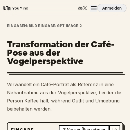
Anmelden
YouMind
Übersicht
EINGABEN
›
BILD EINGABE
›
GPT IMAGE 2
Transformation der Café-
Anwendungsfälle
Pose aus der
Vogelperspektive
Fähigkeiten
Prompts
1
Verwandelt ein Café-Porträt als Referenz in eine
Nahaufnahme aus der Vogelperspektive, bei der die
Preise
Person Kaffee hält, während Outfit und Umgebung
beibehalten werden.
Download
EINGABE
Vor der Übersetzung