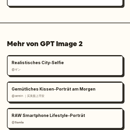
Mehr von GPT Image 2
Realistisches City-Selfie
@ギン
Gemütliches Kissen-Porträt am Morgen
@serein ｜买美股上币安
RAW Smartphone Lifestyle-Porträt
@𝗦𝗮𝗻𝗶𝗮