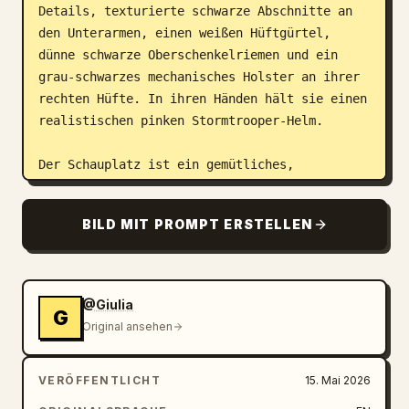
Details, texturierte schwarze Abschnitte an 
den Unterarmen, einen weißen Hüftgürtel, 
dünne schwarze Oberschenkelriemen und ein 
grau-schwarzes mechanisches Holster an ihrer 
rechten Hüfte. In ihren Händen hält sie einen 
realistischen pinken Stormtrooper-Helm.

Der Schauplatz ist ein gemütliches, 
neonbeleuchtetes Sci-Fi-Gamer-Schlafzimmer. 
Links steht ein Schreibtisch mit einem 
BILD MIT PROMPT ERSTELLEN
Monitor, auf dem ein 'Giulia' Darth-Vader-
Poster zu sehen ist, sowie kleine 
Actionfiguren auf einem Regal. Die Wand ist 
mit pinken, sechseckigen Neon-Lichtpaneelen 
@Giulia
G
dekoriert. Rechts gibt ein großes Fenster den 
Original ansehen
Blick auf eine lebendige Cyberpunk-
Stadtkulisse frei, die in blauem und 
VERÖFFENTLICHT
15. Mai 2026
violettem Neonlicht erstrahlt. Kinoreife 
Neonbeleuchtung mischt warme und kühle Töne, 