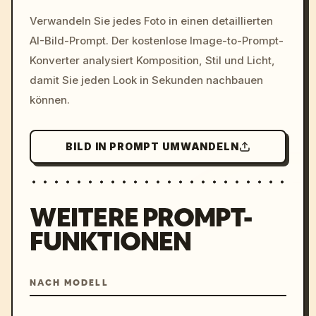
/imagine prompt: cinemati
Verwandeln Sie jedes Foto in einen detaillierten
c, cyberpunk sunset, neon
AI-Bild-Prompt. Der kostenlose Image-to-Prompt-
colors, 8k --v 6.0
Konverter analysiert Komposition, Stil und Licht,
damit Sie jeden Look in Sekunden nachbauen
können.
BILD IN PROMPT UMWANDELN
WEITERE PROMPT-
FUNKTIONEN
NACH MODELL