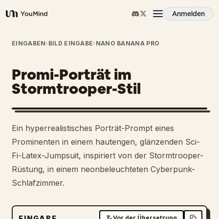
Anmelden
YouMind
Übersicht
EINGABEN
›
BILD EINGABE
›
NANO BANANA PRO
Promi-Porträt im
Anwendungsfälle
Stormtrooper-Stil
Fähigkeiten
Ein hyperrealistisches Porträt-Prompt eines
Prompts
Prominenten in einem hautengen, glänzenden Sci-
Fi-Latex-Jumpsuit, inspiriert von der Stormtrooper-
Rüstung, in einem neonbeleuchteten Cyberpunk-
Preise
Schlafzimmer.
Download
EINGABE
Vor der Übersetzung