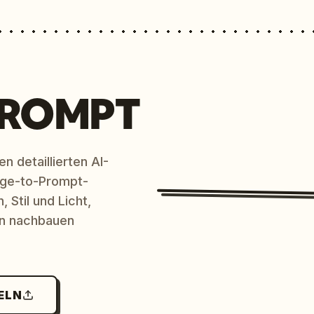
PROMPT
n detaillierten AI-
age-to-Prompt-
 Stil und Licht,
en nachbauen
ELN