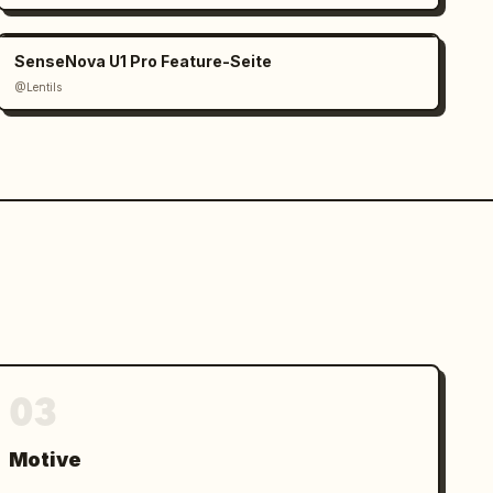
SenseNova U1 Pro Feature-Seite
@Lentils
03
Motive