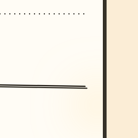
/imagine prompt: cinematic, cyberpunk s
unset, neon colors, 8k --v 6.0