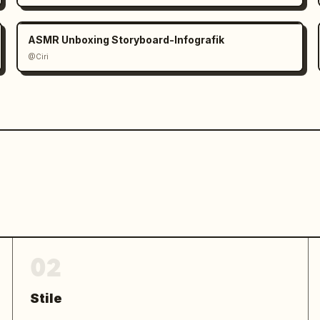
ASMR Unboxing Storyboard-Infografik
@Ciri
02
Stile