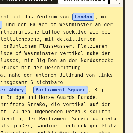
icht auf das Zentrum von 
London
, mit 
n
 und den Palace of Westminster an der 
rthografische Luftperspektive wie bei 
tellitenebene, mit detaillierten 
 bräunlichem Flusswasser. Platzieren 
lace of Westminster vertikal nahe der 
lusses, mit Big Ben an der Nordostecke 
 Brücke mit der Beschriftung 
al nahe dem unteren Bildrand von links 
insgesamt 6 sichtbare 
ter Abbey
, 
Parliament Square
, Big 
r Bridge und Horse Guards Parade. 
hriftete Straße, die vertikal auf der 
ft. Zu den umgebenden Details sollten 
dranten, der Parliament Square oberhalb 
als großer, sandiger rechteckiger Platz 
äuserblocks und Straßen in der linken 