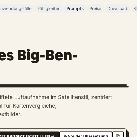
nwendungsfälle
Fähigkeiten
Prompts
Preise
Download
B
es Big-Ben-
ftete Luftaufnahme im Satellitenstil, zentriert
l für Kartenvergleiche,
xtbilder.
MIT PROMPT ERSTELLEN
Vor der Übersetzung