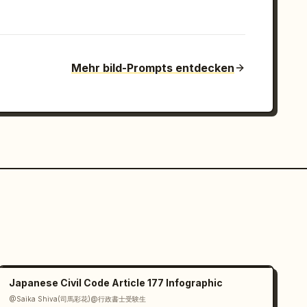
Mehr bild-Prompts entdecken
Japanese Civil Code Article 177 Infographic
@Saika Shiva(司馬彩花)@行政書士受験生