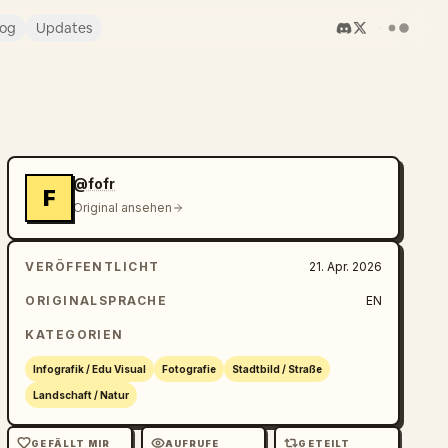
log
Updates
@fofr
F
Original ansehen
VERÖFFENTLICHT
21. Apr. 2026
ORIGINALSPRACHE
EN
KATEGORIEN
Infografik / Edu Visual
Fotografie
Stadtbild / Straße
Landschaft / Natur
GEFÄLLT MIR
AUFRUFE
GETEILT