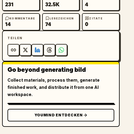
231
32.5K
4
KOMMENTARE
LESEZEICHEN
ZITATE
14
74
0
TEILEN
Go beyond generating bild
Collect materials, process them, generate
finished work, and distribute it from one AI
workspace.
YOUMIND ENTDECKEN