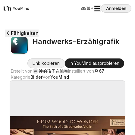
Anmelden
YouMind
Übersicht
Fähigkeiten
Handwerks-Erzählgrafik
Anwendungsfälle
Link kopieren
In YouMind ausprobieren
Fähigkeiten
Erstellt von
神的孩子在跳舞
Installiert von
67
神
Kategorie
Bilder
Von
YouMind
Prompts
Preise
Download