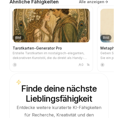
Ähnliche Fähigkeiten
Alle anzeigen
Bild
Bild
Tarotkarten-Generator Pro
Metaphern
Erstelle Tarotkarten im nostalgisch-eleganten,
Geben Sie e
dekorativen Kunststil, die du direkt als Handy-
Sie ein prä
Hintergrund verwenden kannst. Teile dein
Metaphern-C
0
1k
S
黄
Lieblingsthema (z. B. nordische Mythologie, ein
körnige Spr
Anime-/Spiele-IP) oder welche Karten du ziehen
aus Nebelb
möchtest, und es werden stimmige,
eine einzel
bedeutungsvolle Tarotkarten-Bilder generiert.
Weißraum, 1
Finde deine nächste
Unterstützt werden die gesamten 78 Karten,
von Nachric
einzelne Gruppen oder eine eigene Auswahl. Die
Newsletter
Lieblingsfähigkeit
Bilder sind detailreich und ansprechend, ohne
den rohen KI-Kunststoff-Look. Kombinierbar mit
YouMind-Zeitplanung, um jeden Morgen
Entdecke weitere kuratierte KI-Fähigkeiten
automatisch Karten zu ziehen und zu deuten
für Recherche, Kreativität und den
(Zeitplan muss selbst konfiguriert werden).