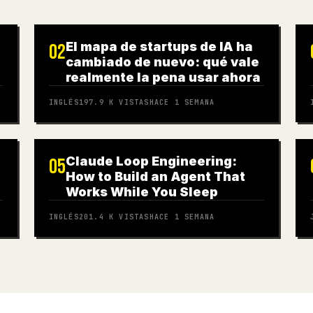
El mapa de startups de IA ha
02
cambiado de nuevo: qué vale
realmente la pena usar ahora
INGLÉS
197.9 K
VISTAS
HACE 1 SEMANA
Claude Loop Engineering:
05
How to Build an Agent That
Works While You Sleep
INGLÉS
201.4 K
VISTAS
HACE 1 SEMANA