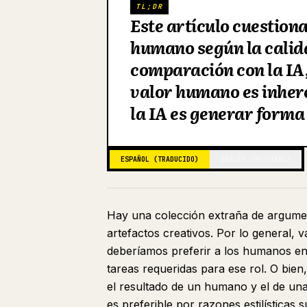
TL;DR
Este artículo cuestiona
humano según la calida
comparación con la IA
valor humano es inhere
la IA es generar forma 
ESPAÑOL (TRADUCIDO)
INGLÉS (ORIGINAL)
Hay una colección extraña de argumen
artefactos creativos. Por lo general, v
deberíamos preferir a los humanos en 
tareas requeridas para ese rol. O bi
el resultado de un humano y el de un
es preferible por razones estilísticas 