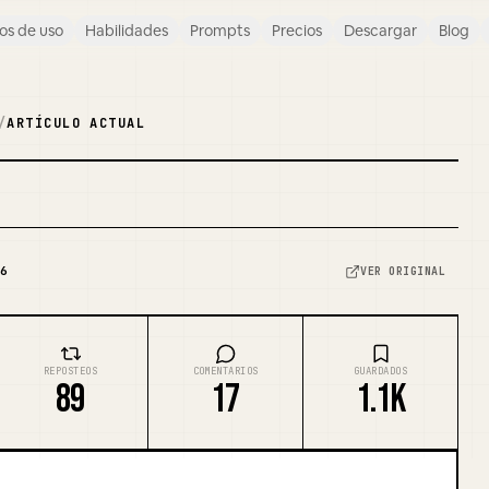
os de uso
Habilidades
Prompts
Precios
Descargar
Blog
/
ARTÍCULO ACTUAL
REMEZCLAR PORTADA
6
VER ORIGINAL
REPOSTEOS
COMENTARIOS
GUARDADOS
89
17
1.1K