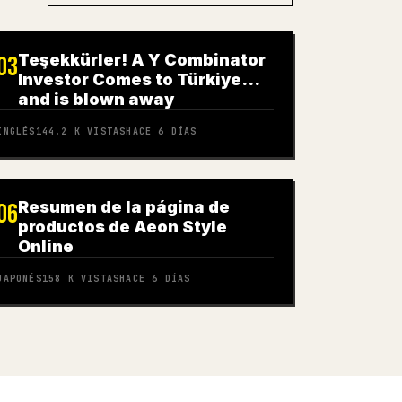
Teşekkürler! A Y Combinator
03
Investor Comes to Türkiye…
and is blown away
INGLÉS
144.2 K
VISTAS
HACE 6 DÍAS
Resumen de la página de
06
productos de Aeon Style
Online
JAPONÉS
158 K
VISTAS
HACE 6 DÍAS