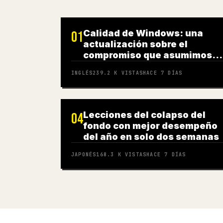
Calidad de Windows: una
01
actualización sobre el
compromiso que asumimos
en marzo
INGLÉS
239.2 K
VISTAS
HACE 7 DÍAS
Lecciones del colapso del
04
fondo con mejor desempeño
del año en solo dos semanas
JAPONÉS
168.3 K
VISTAS
HACE 7 DÍAS