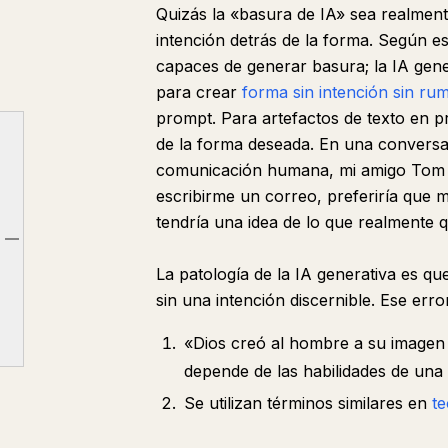
Quizás la «basura de IA» sea realmente
intención detrás de la forma. Según 
capaces de generar basura; la IA gene
para crear
forma sin intención
sin ru
prompt. Para artefactos de texto en p
de la forma deseada. En una conversa
comunicación humana, mi amigo Tom H
escribirme un correo, preferiría que 
tendría una idea de lo que realmente q
En su lugar, considera
Article outline
Cualidades de la «calidad»
La patología de la IA generativa es qu
sin una intención discernible. Ese err
«Dios creó al hombre a su imagen
depende de las habilidades de un
Se utilizan términos similares en
te