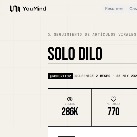
Resumen
Cas
YouMind
𝕏 SEGUIMIENTO DE ARTÍCULOS VIRALES
SOLO DILO
INGLÉS
HACE 2 MESES · 28 MAY 202
@
NOPERATOR
VISTAS
ME GUSTA
286K
770