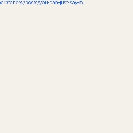
perator.dev/posts/you-can-just-say-it/
.
Preguntar
Resumir
PARA CREADORES
CONVIER
EN UN A