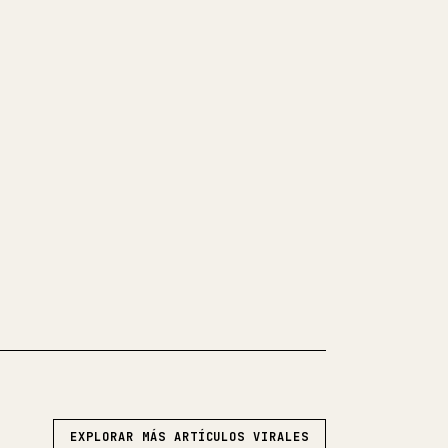
LE
tus propios textos largos, dar
imágenes, tablas y bloques de
tidio. YouMind convierte un
o en Markdown en un artículo de 𝕏
o para publicar.
KDOWN A 𝕏
EXPLORAR MÁS ARTÍCULOS VIRALES