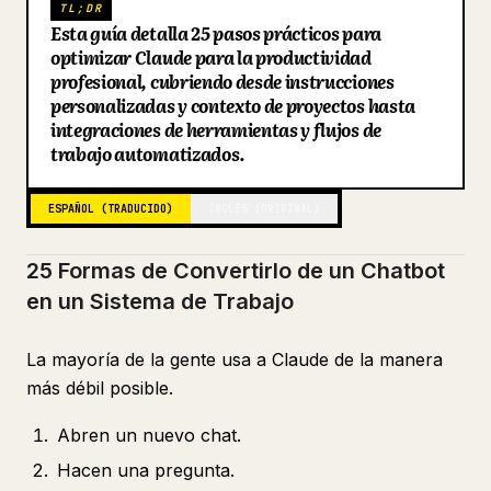
TL;DR
22. Construye un resumen matutino
Esta guía detalla 25 pasos prácticos para
Blog
23. Construye un pipeline de contenido
optimizar Claude para la productividad
profesional, cubriendo desde instrucciones
24. Mejora el sistema cada semana
Actualizaciones
personalizadas y contexto de proyectos hasta
integraciones de herramientas y flujos de
25. Documenta tu configuración completa
trabajo automatizados.
La Diferencia Real
ESPAÑOL (TRADUCIDO)
INGLÉS (ORIGINAL)
25 Formas de Convertirlo de un Chatbot
en un Sistema de Trabajo
La mayoría de la gente usa a Claude de la manera
más débil posible.
Abren un nuevo chat.
Hacen una pregunta.