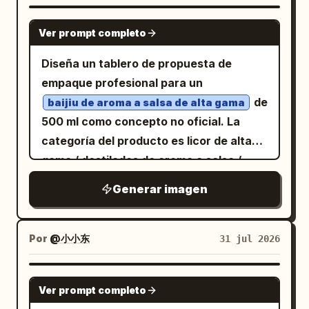
inferior, coloca 1 imagen de fantasía
oídos con las manos mientras intenta
horizontal grande final que abarque casi
GPT IMAGE 2
Ver prompt completo
robar o mover la campana. Tiene un
todo el ancho. Total de paneles de
pequeño peinado con moño, túnica y
imagen visibles: exactamente 6,
Diseña un tablero de propuesta de
pantalones negros holgados, una faja
compuestos por 4 miniaturas pequeñas,
empaque profesional para un
atada a la cintura, botas y una postura
1 panel grande central y 1 panel grande
de
baijiu de aroma a salsa de alta gama
cómica de tensión. Visualización del
inferior. Sujeto de la imagen de fantasía:
500 ml como concepto no oficial. La
sonido: Dibuja muchos anillos
Cada panel debe representar una
categoría del producto es licor de alta
concéntricos de ondas sonoras en color
avenida de fantasía gótica épica similar
gama / destilados de aroma a salsa /
rojo fino que irradien desde la campana
que conduce a un castillo o ciudadela de
empaque de regalo líquido en botella de
Generar imagen
a través de todo el patio, pasando
torres negras flotantes, con pavimento
vidrio, orientado a regalos de alto valor
alrededor del hombre para enfatizar que
de adoquines húmedos y reflectantes,
neto, colecciones personales, regalos
taparse los oídos no detiene el sonido.
postes de luz y barandillas
corporativos y banquetes de negocios.
Por
@小小东
31 jul 2026
Fondo: Incluye un suelo de patio
ornamentados, árboles de otoño rojos y
Los escenarios de venta y transporte
pavimentado con piedra, una pared de
naranjas a ambos lados, profundidad
cubren exhibición en tiendas boutique,
GPT IMAGE 2
patio pálida con paneles decorativos
Ver prompt completo
atmosférica azul neblinosa, cascadas o
regalos para festividades, entrega por
tenues, un techo de tejas tradicional y