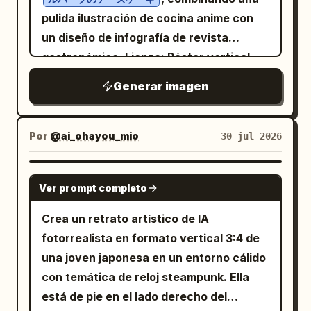
borrosa, sobresaturada, con detalles
como concepto central: una paleta
redondeadas a la derecha. Diseño: El
negros y sepia apagados con acentos
pulida ilustración de cocina anime con
moteados, distorsionados, bordes
sobria y premium que consiste en
lado izquierdo contiene el título y cuatro
rojos restringidos solo para las ondas
un diseño de infografía de revista
duplicados, texturas crujientes y
marrón tierra de horno, blanco marfil
tarjetas de características. El lado
sonoras, las llamadas y la etiqueta
de papel de arroz, índigo profundo y
gastronómica. Lienzo: Póster vertical
excesivos artefactos tipo pincel
acentos metálicos de cobre oxidado
derecho contiene un panel fotográfico
pequeña. La imagen debe sentirse como
9:16, iluminación de cocina
acumulados, aunque aún reconocible
, con una atmósfera oriental que no se
Generar imagen
grande con esquinas redondeadas que
un diagrama de un antiguo libro de
cinematográfica cálida, paleta de
como la misma avenida del castillo de
siente anticuada y una sensación
ocupa aproximadamente la mitad del
cuentos chino mezclado con un póster
colores marrón oscuro y dorado,
fantasía. Contenido del texto: Usa
internacional de alta gama que no
ancho de la diapositiva. La parte inferior
de infografía moderna. Sin
renderizado anime semirrealista de alto
Por
@ai_ohayou_mio
30 jul 2026
exactamente estas 3 líneas de leyenda
resulta fría. El empaque principal utiliza
derecha incluye una barra de etiqueta
fotorrealismo, sin colores brillantes, sin
detalle. Utiliza un fondo de cocina
debajo de la imagen central en texto
una estructura de caja de regalo rígida
de página en negro y amarillo. Añadir
personajes adicionales, sin marcas de
europea rústica con paredes de ladrillo,
pequeño, negrita, blanco y sans-serif:
GPT IMAGE 2
vertical. Valores sugeridos/confirmación
marcas de cuadrícula o línea base
Ver prompt completo
agua.
ollas de cobre, utensilios de cocina
“Aquí cada prompt fue diferente, esta es
de muestra: una caja de regalo de
verticales sutiles a lo largo del borde
colgantes, luz de ventana desde la parte
la 5ta generación:” “Mismo efecto,
Crea un retrato artístico de IA
cartón rígido envuelto en papel especial
inferior. Contenido de texto: Título
superior izquierda, vapor, encimera de
mantiene datos de las imágenes
fotorrealista en formato vertical 3:4 de
con estructura de tapa superior e
principal en caracteres grandes,
madera y elegantes bordes
anteriores.” “La destrucción es aún
una joven japonesa en un entorno cálido
inferior más hombro, que contiene una
negritos y negros:
.
Los usos del limón
ornamentales dorados finos. Diseño
peor, debido a las diferencias en los
con temática de reloj steampunk. Ella
botella de vidrio de baijiu de 500 ml en su
Debajo, añadir un subrayado corto en
principal: En la parte superior izquierda,
datos de imagen en cada paso.” Estilo
está de pie en el lado derecho del
interior; el cuerpo de la caja es una
amarillo neón, seguido del subtítulo:
el gran titular en japonés 「ルバーブの チ