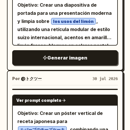
haces de luz verticales y un vórtice de
comercio electrónico y transporte en
Objetivo: Crear una diapositiva de
una estructura de puerta de madera a la
arcoíris giratorio luminoso en el cielo
caja exterior secundaria. El estilo utiliza
portada para una presentación moderna
derecha, ramas de árboles con hojas
sobre el castillo. El estilo debe parecerse
una combinación derivada del Modo
y limpia sobre
,
los usos del limón
dispersas detrás de la pared y detalles
al arte conceptual de fantasía digital
Automático: el estilo principal es
utilizando una retícula modular de estilo
arquitectónicos de madera tallada a la
altamente detallado con perspectiva
Patrimonio Intangible Antiguo,
suizo internacional, acentos en amarillo
izquierda. Mantén el entorno
dramática, iluminación pictórica y
complementado con jerarquía de
limón fresco, bloques en colores pastel
históricamente chino y ligeramente
arquitectura ornamentada. Concepto de
información y orden modular
suaves y una estética editorial brillante
teatral. Elementos anotados: Incluye
Generar imagen
degradación: Las 4 miniaturas deben
Internacional Moderno, enfatizando las
enfocada en salud y estilo de vida.
exactamente 3 llamadas numeradas en
verse muy similares entre sí, como si la
técnicas de elaboración, el
Lienzo: Diapositiva de presentación en
rojo: “01” cerca de la campana que
misma escena se regenerara
envejecimiento, la cultura de origen y la
formato panorámico 16:9, fondo blanco
Por
@トクツー
30 jul 2026
suena y las ondas sonoras, “02” cerca
repetidamente. La imagen grande
expresión de marca de alta gama
hueso, márgenes amplios, tipografía
del hombre que se tapa los oídos y “03”
central debe ser más nítida y grandiosa,
moderna, evitando clichés como negro-
vectorial nítida, sin marcas de agua.
cerca del suelo de piedra en la parte
GPT IMAGE 2
pero ya debe mostrar patrones de
oro, rojo-oro, apilamiento palaciego y
Ver prompt completo
Utilizar un equilibrio asimétrico: una
inferior central izquierda. Usa líneas guía
textura repetidos y efectos
simbolismo tradicional excesivo. La
columna izquierda con texto
rojas delgadas y círculos pequeños para
Objetivo: Crear un póster vertical de
superpuestos. La imagen inferior debe
visual general utiliza 'Expresión
predominante y una composición
las llamadas. Estilo visual: Arte lineal a
receta japonesa para
verse notablemente degradada: ruidosa,
Contemporánea de la Artesanía Antigua'
fotográfica grande con esquinas
pluma y tinta altamente detallado, tonos
, combinando una
ルバーブのチーズケーキ