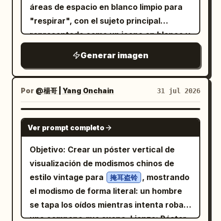
de altura específicos; etiquetando el
COMUNES Go to the library (ir a la
áreas de espacio en blanco limpio para
reposacabezas, respaldo, reposabrazos,
biblioteca) Borrow from the library
"respirar", con el sujeto principal
cojín del asiento, soporte lumbar y patas
(tomar prestado de la biblioteca) Public
representado como un icono en blanco y
de la silla mediante contornos sin
library (biblioteca pública) Library card
negro de alto contraste en el centro
Generar imagen
proporcionar estructuras internas
(carné de biblioteca) GRAMÁTICA
visual con bordes definidos. Parte del
explotadas; mostrando escenarios de
Countable noun (sustantivo contable)
sujeto se superpone a un campo
oficina, lectura y descanso breve; la
Plural form: libraries (plural: libraries)
rectangular de
, creando
color sólido
Por
@楊哥 | Yang Onchain
31 jul 2026
sección de evidencia solo muestra
PALABRAS RELACIONADAS Librarian
un efecto de capas similar a un
descripciones estructurales y fuentes
(bibliotecario) · Shelf (estante) ·
escenario. La capa de información utiliza
GPT IMAGE 2
Ver prompt completo
proporcionadas por el usuario, con los
Catalogue (catálogo) Crea una
un bloque de texto oscuro y pesado en
elementos faltantes marcados como
ilustración vectorial plana, moderna y
la parte inferior, creando un impacto
Objetivo: Crear un póster vertical de
"información por confirmar"; la sección
cálida de una sección transversal de una
visual donde la imagen es truncada por
visualización de modismos chinos de
de parámetros incluye las dimensiones
biblioteca. Muestra a un estudiante
el texto, que a su vez sirve de soporte a
estilo vintage para
, mostrando
掩耳盗铃
completas de la silla, rango de altura del
tomando prestados dos libros de un
la imagen. La oración principal utiliza
el modismo de forma literal: un hombre
asiento, capacidad de carga, materiales
bibliotecario, incluyendo de forma
caracteres en negrita, sans-serif y de
se tapa los oídos mientras intenta robar
y elementos de ajuste, sin adivinar
natural estanterías y un carné de
color claro en un diseño multilínea
una campana que suena. Lienzo: Póster