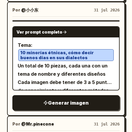
aproximadamente 490 × 957 px, fondo
todo el cuerpo del texto oscuro y legible.
publicación. Evita escenas complejas,
izquierda, una gran campana de templo
negro carbón con márgenes estrechos y
Por
@小小东
31 jul 2026
Replica con precisión el inglés, el IPA y el
texturas decorativas, filtros vintage y
de bronce cuelga de una viga de madera
apariencia de publicación de feed.
chino simplificado proporcionados sin
diseños desordenados.
horizontal gruesa mediante anillos y
Diseño: En la parte superior, coloca una
GPT IMAGE 2
añadir texto adicional.
cadenas de metal. La campana es
Ver prompt completo
cuadrícula de 2 × 2 con exactamente 4
ornamentada, oscura, pesada y
miniaturas horizontales pequeñas con
Tema:
texturizada, con tachuelas en relieve,
separaciones oscuras delgadas. Debajo
10 minorías étnicas, cómo decir
paneles tallados y un borde inferior
buenos días en sus dialectos
de la cuadrícula, añade una marca
festoneado. Una cuerda está atada al
Un total de 10 piezas, cada una con un
pequeña de dos caracteres que parezca
badajo o al borde inferior de la campana
tema de nombre y diferentes diseños
“**” o dos puntos blancos pequeños.
y se extiende diagonalmente hacia la
Cada imagen debe tener de 3 a 5 puntos
Debajo de eso, coloca 1 imagen de
derecha. Personaje: En la parte inferior
de conocimiento y diferentes métodos
fantasía horizontal grande que abarque
derecha, muestra exactamente a un
de presentación de información
casi todo el ancho. Debajo de la imagen
Generar imagen
hombre chino adulto de la antigüedad
Tipografía y fuentes profesionales de
grande, añade exactamente 3 líneas
con ropa tradicional oscura, agachado y
calidad de colección Relación de
cortas de texto de leyenda en blanco
tirando de la cuerda con el cuerpo
aspecto 3:4 No utilizar lógica de
Por
@Mr.pinecone
31 jul 2026
alineadas a la izquierda. En la parte
inclinado hacia atrás. Se cubre ambos
números de serie