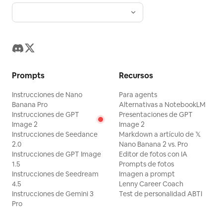
chino premium, iluminación
Valores sugeridos para notas técnicas:
exactamente 10 ingredientes con líneas
cinematográfica, paleta de colores de
unidades en mm, sangrado 3 mm,
guía punteadas y cantidades: 1) キャベツ
hoja de oro y rojo laca, sutiles montañas
margen de seguridad 5 mm, tolerancia
— 1/4玉（約250g）, 2) じゃがいも — 2個
de tinta lavada y siluetas de pinos en el
de tamaño ±1 mm, tolerancia de
（約300g）, 3) ピーマン — 2個, 4) にんにく
fondo oscuro inferior izquierdo, neblina
troquelado ±0.5 mm, tolerancia de
— 2かけ, 5) サラダ油 — 大さじ1, 6) ごま油
suave, partículas de polvo, destello de
registro de impresión ±0.3 mm, pero
Prompts
Recursos
— 小さじ1, 7) しょうゆ — 大さじ1, 8) 鶏ガラ
lente, alto contraste, espaciado
visualmente debe ser un tablero de
スープの素 — 小さじ1, 9) 塩 — 少々, 10) こし
Instrucciones de Nano
Para agents
elegante, calidad de póster de museo. La
propuesta conceptual en lugar de un
Banana Pro
Alternativas a NotebookLM
ょう — 少々. Incluya tres pequeñas
tipografía debe ser nítida, refinada y
Instrucciones de GPT
Presentaciones de GPT
plano de ingeniería denso. Los requisitos
ilustraciones en la parte inferior de esta
Image 2
Image 2
legible, con el título principal en
de iluminación y renderizado son una
Instrucciones de Seedance
Markdown a artículo de 𝕏
caja: pimientos verdes, papas con una
degradado de marfil a dorado y el texto
combinación de renders 3D de empaque
2.0
Nano Banana 2 vs. Pro
cortada por la mitad y dientes de ajo.
Instrucciones de GPT Image
Editor de fotos con IA
de apoyo en blanco/dorado tenue.
ultra realistas y fotografía de papel de
Bloque de preparación: Encabezado de
1.5
Prompts de fotos
Restricciones: Mantenga la diapositiva
alta gama: las fibras del papel, el
Instrucciones de Seedream
Imagen a prompt
cinta verde "下準備" con texto
limpia y lista para la presentación, sin
4.5
Lenny Career Coach
estampado, las esquinas, el grosor del
explicativo: "じゃがいもはあらかじめ火を
Instrucciones de Gemini 3
Test de personalidad ABTI
logotipos, sin marcas de agua, sin texto
cartón, los espacios de apertura, los
Pro
通しておくと、炒め時間が短くなり、味がし
adicional más allá de los 4 grupos de
puntos de contacto de la bandeja y los
み込みやすくなります。" Incluya