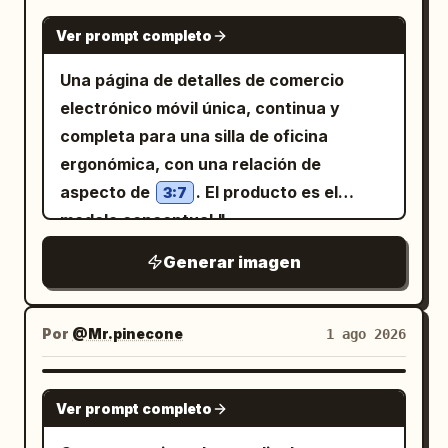
NANO BANANA PRO
Ver prompt completo
Una página de detalles de comercio
electrónico móvil única, continua y
completa para una silla de oficina
ergonómica, con una relación de
aspecto de
. El producto es el
3:7
modelo conceptual "
", que
Axis M3 Ergonomic Chair
Generar imagen
presenta un respaldo de malla gris
grafito oscuro, marco negro, base de
cinco radios gris plateado,
Por
@Mr.pinecone
1 ago 2026
reposacabezas visible, reposabrazos,
cojín de asiento y soporte lumbar,
GPT IMAGE 2
Ver prompt completo
manteniendo la consistencia estructural
en todas las perspectivas. El diseño