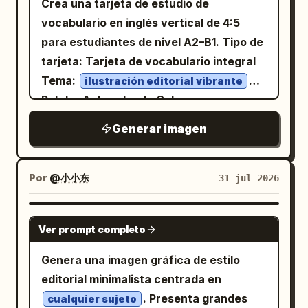
Crea una tarjeta de estudio de
general utiliza un sistema de cuadrícula
vocabulario en inglés vertical de 4:5
vertical que combina planos
para estudiantes de nivel A2–B1. Tipo de
arquitectónicos con espacios de oficina
tarjeta: Tarjeta de vocabulario integral
modernos, con anotaciones en
Tema:
ilustración editorial vibrante
blanco papel, gris grafito, azul acero y
Paleta: Aula soleada Colores:
naranja sutil
Azul cobalto primario #2563EB, Rojo
, fuentes sans-serif estrechas y claras,
Generar imagen
coral secundario #FF6B5C, Amarillo
y fuentes de parámetros
limón secundario #FFD84D, Azul cielo
secundario #7DD3FC, Texto oscuro
monoespaciadas. La primera pantalla
#17324D, Fondo crema cálido #FFF9E8
Por
@小小东
31 jul 2026
muestra la identidad del producto con
. Muestra con precisión el siguiente
una vista en ángulo de 3/4; seguida de
texto:
/ˈlaɪ.brər.i/ sustantivo 图
library
ángulos auxiliares frontal, lateral,
GPT IMAGE 2
书馆 Lugares donde las personas pueden
Ver prompt completo
posterior y desde arriba; utilizando
leer o tomar prestados libros y otros
posturas humanas al sentarse y
materiales. We borrowed two books
Genera una imagen gráfica de estilo
relaciones con el escritorio para mostrar
from the library. We borrowed two books
editorial minimalista centrada en
la escala sin inferir rangos de idoneidad
from the library. COLOCACIONES
. Presenta grandes
cualquier sujeto