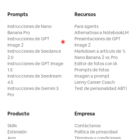
"Renderizado 3D", "Ilustración", "Piel de
plástico suave", "Fondo minimalista
Prompts
Recursos
vacío", "Fondo blanco brillante", "Ropa
Instrucciones de Nano
Para agents
casual"]}
Banana Pro
Alternativas a NotebookLM
Instrucciones de GPT
Presentaciones de GPT
Image 2
Image 2
Instrucciones de Seedance
Markdown a artículo de 𝕏
2.0
Nano Banana 2 vs. Pro
Instrucciones de GPT Image
Editor de fotos con IA
1.5
Prompts de fotos
Instrucciones de Seedream
Imagen a prompt
4.5
Lenny Career Coach
Instrucciones de Gemini 3
Test de personalidad ABTI
Pro
Producto
Empresa
Skills
Contáctanos
Extensión
Política de privacidad
App
Términos y condiciones