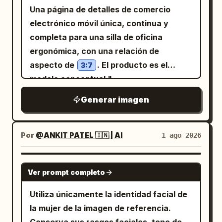
nublada, paleta de colores gris tenue,
Una página de detalles de comercio
fondo minimalista, estética de ropa
electrónico móvil única, continua y
urbana de lujo, campaña de moda de alta
completa para una silla de oficina
gama, composición limpia, tonos de piel
ergonómica, con una relación de
naturales, texturas de tela realistas,
aspecto de
. El producto es el
3:7
poca profundidad de campo, toma de
modelo conceptual "
cuerpo completo, lente de 85 mm,
", que
Axis M3 Ergonomic Chair
Generar imagen
fotorrealista, ultra detallado, iluminación
presenta un respaldo de malla gris
cinematográfica, calidad editorial de
grafito oscuro, marco negro, base de
Vogue, 8K.
cinco radios gris plateado,
Por
@ANKIT PATEL 🇮🇳 | AI
1 ago 2026
reposacabezas visible, reposabrazos,
cojín de asiento y soporte lumbar,
NANO BANANA PRO
Ver prompt completo
manteniendo la consistencia estructural
en todas las perspectivas. El diseño
Utiliza únicamente la identidad facial de
general utiliza un sistema de cuadrícula
la mujer de la imagen de referencia.
vertical que combina planos