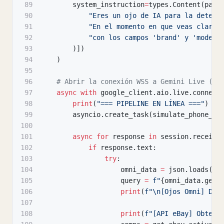
89
        system_instruction
=
types
.
Content
(
part
90
"Eres un ojo de IA para la detecc
91
"En el momento en que veas claram
92
"con los campos 'brand' y 'model_
93
)
]
)
94
)
95
96
# Abrir la conexión WSS a Gemini Live (El
97
async
with
 google_client
.
aio
.
live
.
connect
98
print
(
"=== PIPELINE EN LÍNEA ==="
)
99
        asyncio
.
create_task
(
simulate_phone_ca
100
101
async
for
 response 
in
 session
.
receive
102
if
 response
.
text
:
103
try
:
104
                    omni_data 
=
 json
.
loads
(
re
105
                    query 
=
f"
{
omni_data
.
get
(
106
print
(
f"\n[Ojos Omni] Det
107
108
print
(
f"[API eBay] Obteni