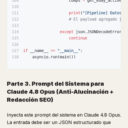
109
                    comps 
=
 get_ebay_active_c
110
111
print
(
"[Pipeline] Datos a
112
# El payload agregado jun
113
114
except
 json
.
JSONDecodeError
:
115
continue
116
117
if
 __name__ 
==
"__main__"
:
118
    asyncio
.
run
(
main
(
)
)
Parte 3. Prompt del Sistema para
Claude 4.8 Opus (Anti-Alucinación +
Redacción SEO)
Inyecta este prompt del sistema en Claude 4.8 Opus.
La entrada debe ser un JSON estructurado que