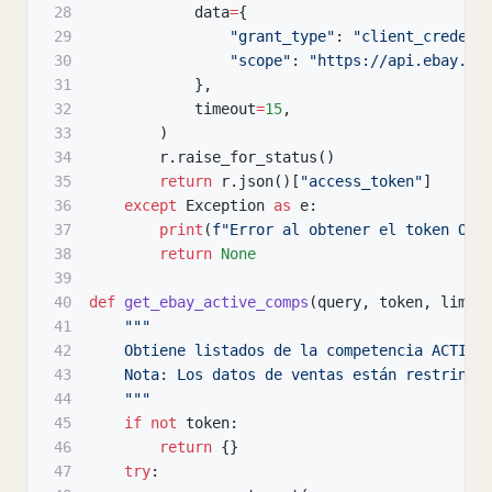
28
            data
=
{
29
"grant_type"
:
"client_credent
30
"scope"
:
"https://api.ebay.co
31
}
,
32
            timeout
=
15
,
33
)
34
        r
.
raise_for_status
(
)
35
return
 r
.
json
(
)
[
"access_token"
]
36
except
 Exception 
as
 e
:
37
print
(
f"Error al obtener el token OAu
38
return
None
39
40
def
get_ebay_active_comps
(
query
,
 token
,
 limit
41
"""
42
    Obtiene listados de la competencia ACTIVO
43
    Nota: Los datos de ventas están restringi
44
    """
45
if
not
 token
:
46
return
{
}
47
try
: