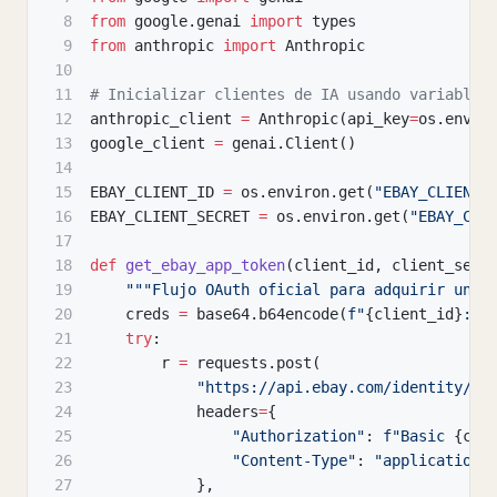
8
from
 google
.
genai 
import
 types
9
from
 anthropic 
import
 Anthropic
10
11
# Inicializar clientes de IA usando variables
12
anthropic_client 
=
 Anthropic
(
api_key
=
os
.
envir
13
google_client 
=
 genai
.
Client
(
)
14
15
EBAY_CLIENT_ID 
=
 os
.
environ
.
get
(
"EBAY_CLIENT_
16
EBAY_CLIENT_SECRET 
=
 os
.
environ
.
get
(
"EBAY_CLI
17
18
def
get_ebay_app_token
(
client_id
,
 client_secr
19
"""Flujo OAuth oficial para adquirir un T
20
    creds 
=
 base64
.
b64encode
(
f"
{
client_id
}
:
{
c
21
try
:
22
        r 
=
 requests
.
post
(
23
"https://api.ebay.com/identity/v1
24
            headers
=
{
25
"Authorization"
:
f"Basic 
{
cre
26
"Content-Type"
:
"application/
27
}
,