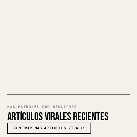
Cuando publicas tus propios textos
largos, dar formato en 𝕏 a imágenes,
tablas y bloques de código es un
fastidio. YouMind convierte un borrador
completo en Markdown en un artículo de 𝕏
impecable y listo para publicar.
PRUEBA MARKDOWN A 𝕏
MÁS PATRONES POR DESCIFRAR
ARTÍCULOS VIRALES RECIENTES
EXPLORAR MÁS ARTÍCULOS VIRALES