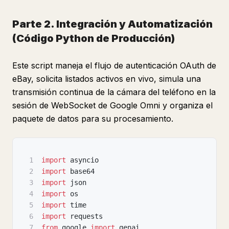
Parte 2. Integración y Automatización
(Código Python de Producción)
Este script maneja el flujo de autenticación OAuth de
eBay, solicita listados activos en vivo, simula una
transmisión continua de la cámara del teléfono en la
sesión de WebSocket de Google Omni y organiza el
paquete de datos para su procesamiento.
1
import
 asyncio
2
import
 base64
3
import
 json
4
import
 os
5
import
 time
6
import
 requests
7
from
 google 
import
 genai