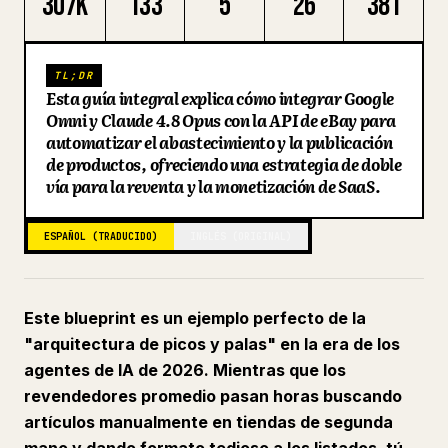
307K
133
5
26
381
Blog
TL;DR
Actualizaciones
Esta guía integral explica cómo integrar Google
Omni y Claude 4.8 Opus con la API de eBay para
automatizar el abastecimiento y la publicación
de productos, ofreciendo una estrategia de doble
vía para la reventa y la monetización de SaaS.
ESPAÑOL (TRADUCIDO)
INGLÉS (ORIGINAL)
Este blueprint es un ejemplo perfecto de la
"arquitectura de picos y palas" en la era de los
agentes de IA de 2026. Mientras que los
revendedores promedio pasan horas buscando
artículos manualmente en tiendas de segunda