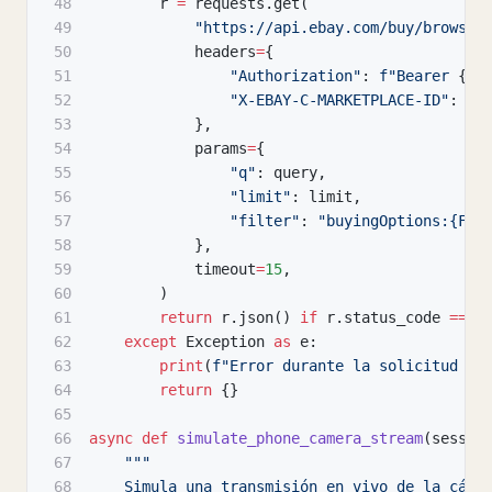
48
        r 
=
 requests
.
get
(
49
"https://api.ebay.com/buy/browse/
50
            headers
=
{
51
"Authorization"
:
f"Bearer 
{
to
52
"X-EBAY-C-MARKETPLACE-ID"
:
"E
53
}
,
54
            params
=
{
55
"q"
:
 query
,
56
"limit"
:
 limit
,
57
"filter"
:
"buyingOptions:{FIX
58
}
,
59
            timeout
=
15
,
60
)
61
return
 r
.
json
(
)
if
 r
.
status_code 
==
2
62
except
 Exception 
as
 e
:
63
print
(
f"Error durante la solicitud a 
64
return
{
}
65
66
async
def
simulate_phone_camera_stream
(
sessio
67
"""
68
    Simula una transmisión en vivo de la cáma