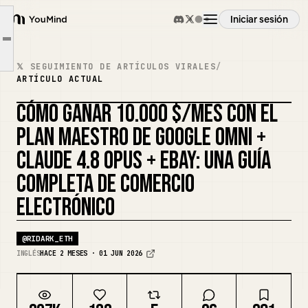
Introducción: La Arquitectura Central
Iniciar sesión
Parte 1. Configuración de Cada Componente
YouMind
Article outline
Parte 2. Integración y Automatización (Código Python de Producción)
Resumen
𝕏 SEGUIMIENTO DE ARTÍCULOS VIRALES
/
Parte 3. Prompt del Sistema para Claude 4.8 Opus (Anti-Alucinación + Redacción SEO)
ARTÍCULO ACTUAL
Parte 4. Estrategia de Monetización: Alcanzando $10,000/Mes (Dos Canales de Alto Rendimiento)
Casos de uso
CÓMO GANAR 10.000 $/MES CON EL
REMEZCLAR PORTADA
PLAN MAESTRO DE GOOGLE OMNI +
Habilidades
CLAUDE 4.8 OPUS + EBAY: UNA GUÍA
COMPLETA DE COMERCIO
Prompts
ELECTRÓNICO
Precios
@
RIDARK_ETH
INGLÉS
HACE 2 MESES · 01 JUN 2026
Descargar