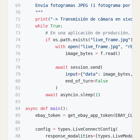
69
    Envía fotogramas JPEG (1 fotograma por se
70
    """
71
print
(
"-> Transmisión de cámara en vivo i
72
while
True
:
73
# En una aplicación de producción, re
74
if
 os
.
path
.
exists
(
"live_frame.jpg"
)
:
75
with
open
(
"live_frame.jpg"
,
"rb"
)
76
                image_bytes 
=
 f
.
read
(
)
77
78
await
 session
.
send
(
79
input
=
{
"data"
:
 image_bytes
,
"
80
                end_of_turn
=
False
81
)
82
await
 asyncio
.
sleep
(
1
)
83
84
async
def
main
(
)
:
85
    ebay_token 
=
 get_ebay_app_token
(
EBAY_CLIE
86
87
    config 
=
 types
.
LiveConnectConfig
(
88
        response_modalities
=
[
types
.
LiveModali