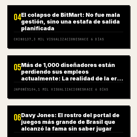
El colapso de BitMart: No fue mala
04
gestión, sino una estafa de salida
planificada
CHINO
137,3 MIL
VISUALIZACIONES
HACE 6 DÍAS
Más de 1,000 diseñadores están
05
perdiendo sus empleos
actualmente: La realidad de la era
de la IA
JAPONÉS
104,1 MIL
VISUALIZACIONES
HACE 6 DÍAS
Davy Jones: El rostro del portal de
06
juegos más grande de Brasil que
alcanzó la fama sin saber jugar