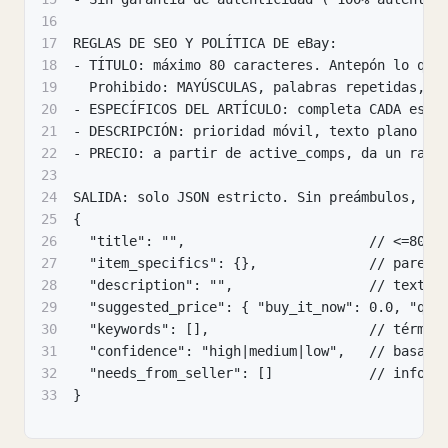
16
17
REGLAS DE SEO Y POLÍTICA DE eBay:
18
- TÍTULO: máximo 80 caracteres. Antepón lo que
19
  Prohibido: MAYÚSCULAS, palabras repetidas, e
20
- ESPECÍFICOS DEL ARTÍCULO: completa CADA espe
21
- DESCRIPCIÓN: prioridad móvil, texto plano es
22
- PRECIO: a partir de active_comps, da un rang
23
24
SALIDA: solo JSON estricto. Sin preámbulos, si
25
{
26
  "title": "",                       // <=80 c
27
  "item_specifics": {},              // pares 
28
  "description": "",                 // texto 
29
  "suggested_price": { "buy_it_now": 0.0, "qui
30
  "keywords": [],                    // términ
31
  "confidence": "high|medium|low",   // basado
32
  "needs_from_seller": []            // inform
33
}