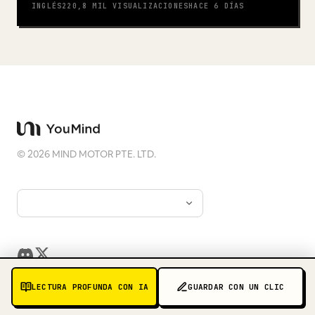
INGLÉS
220,8 MIL
VISUALIZACIONES
HACE 6 DÍAS
©
2026
MIND MOTOR PTE. LTD.
LECTURA PROFUNDA CON IA
GUARDAR CON UN CLIC
Prompts
Recursos