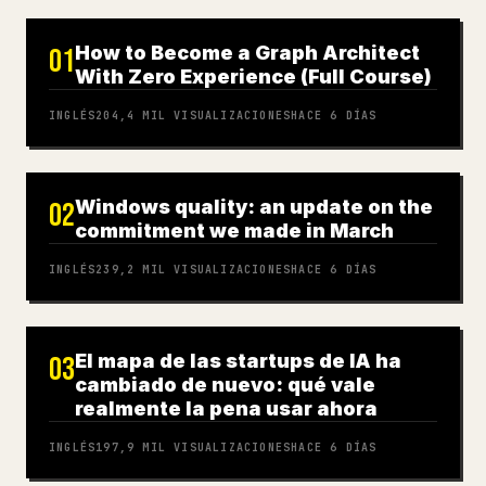
How to Become a Graph Architect
01
With Zero Experience (Full Course)
INGLÉS
204,4 MIL
VISUALIZACIONES
HACE 6 DÍAS
Windows quality: an update on the
02
commitment we made in March
INGLÉS
239,2 MIL
VISUALIZACIONES
HACE 6 DÍAS
El mapa de las startups de IA ha
03
cambiado de nuevo: qué vale
realmente la pena usar ahora
INGLÉS
197,9 MIL
VISUALIZACIONES
HACE 6 DÍAS