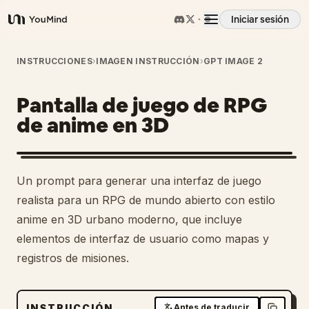
Iniciar sesión
YouMind
Resumen
INSTRUCCIONES
›
IMAGEN INSTRUCCIÓN
›
GPT IMAGE 2
Pantalla de juego de RPG
Casos de uso
de anime en 3D
Habilidades
Un prompt para generar una interfaz de juego
Prompts
realista para un RPG de mundo abierto con estilo
anime en 3D urbano moderno, que incluye
elementos de interfaz de usuario como mapas y
Precios
registros de misiones.
Descargar
INSTRUCCIÓN
Antes de traducir