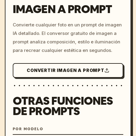
IMAGEN A PROMPT
/imagine prompt: cinemati
Convierte cualquier foto en un prompt de imagen
c, cyberpunk sunset, neon
IA detallado. El conversor gratuito de imagen a
colors, 8k --v 6.0
prompt analiza composición, estilo e iluminación
para recrear cualquier estética en segundos.
CONVERTIR IMAGEN A PROMPT
OTRAS FUNCIONES
DE PROMPTS
POR MODELO