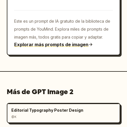
        "text": "笑顔 × メガネ × 夏空感 = 最強",

        "decorations": "subrayados ondulados 
azules debajo de las palabras clave y énfasis 
Este es un prompt de IA gratuito de la biblioteca de
amarillo en 最強"

prompts de YouMind. Explora miles de prompts de
      },

imagen más, todos gratis para copiar y adaptar.
      {

Explorar más prompts de imagen
        "position": "centro izquierdo",

        "role": "nota de personalidad 1",

        "text": "♡ やさしさ＋好奇心 = 話しかけや
すさ"

      },

      {

        "position": "centro inferior 
Más de GPT Image 2
izquierdo",

        "role": "nota de personalidad 2",

        "text": "軽やかさ＋自信 = さわやかオーラ"

Editorial Typography Poster Design
      },

@K
      {

        "position": "inferior izquierda",
