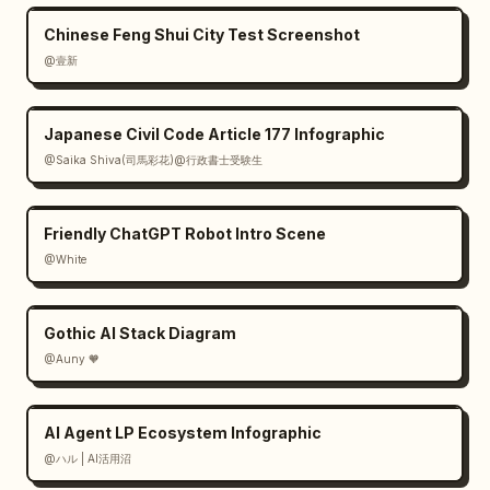
        "role": "nota de moda",

Chinese Feng Shui City Test Screenshot
        "text": "白Tシャツ＋風 = 抜け感"

@壹新
      },

      {

        "position": "inferior izquierda 
Japanese Civil Code Article 177 Infographic
dentro de un rectángulo de tiza azul y área 
@Saika Shiva(司馬彩花)@行政書士受験生
de bocadillo de diálogo",

        "role": "ecuación en inglés y cita 
Friendly ChatGPT Robot Intro Scene
final",

        "text": "K = (Smile + Smartness + 
@White
Freshness) × Glasses / 見ているだけで元気になれ
る",

Gothic AI Stack Diagram
        "decorations": "ecuación en recuadro, 
@Auny 🧡
flecha, destellos, nube de diálogo, pequeña 
cara sonriente"

      }

AI Agent LP Ecosystem Infographic
    ],

@ハル | AI活用沼
    "doodles count": 9,
