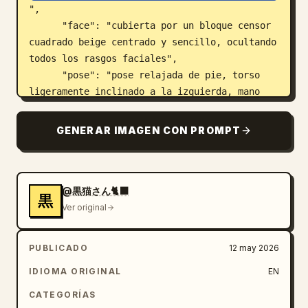
",

      "face": "cubierta por un bloque censor 
cuadrado beige centrado y sencillo, ocultando 
todos los rasgos faciales",

      "pose": "pose relajada de pie, torso 
ligeramente inclinado a la izquierda, mano 
izquierda abierta gesticulando hacia la 
pizarra, mano derecha baja sosteniendo un 
GENERAR IMAGEN CON PROMPT
trozo corto de tiza azul",

      "outfit count": 2,

      "outfit pieces": ["camiseta blanca 
holgada de manga corta", "jeans azul claro de 
@黒猫さん🐈‍⬛
黒
tiro alto"]

Ver original
    }

  },

PUBLICADO
12 may 2026
  "setting": {

IDIOMA ORIGINAL
EN
    "location": "aula iluminada por el sol",

    "background": "gran pizarra verde oscuro 
CATEGORÍAS
con marco de madera, bandeja para tizas, 