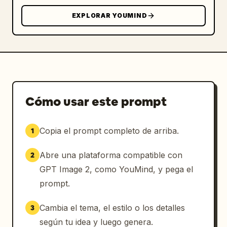
        "role": "título grande",

        "text": "
彼女らしさの公式
",

EXPLORAR YOUMIND
        "decorations": "garabato de nube a la 
izquierda, destellos cerca del título, 
garabato de sol a la derecha"

      },

      {

        "position": "de arriba a la izquierda 
Cómo usar este prompt
al centro superior dentro de un recuadro 
subrayado azul",

        "role": "fórmula principal",

Copia el prompt completo de arriba.
1
        "text": "
魅力＝明るさ＋透明感＋知性＋親しみやすさ
"

Abre una plataforma compatible con
2
      },

GPT Image 2, como YouMind, y pega el
      {

prompt.
        "position": "centro superior 
izquierdo",

Cambia el tema, el estilo o los detalles
3
        "role": "fórmula de combinación más 
según tu idea y luego genera.
fuerte",
