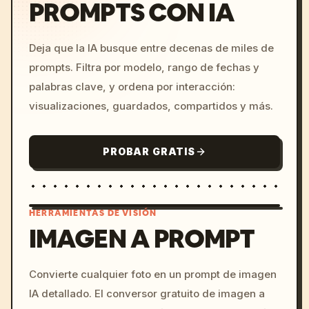
PROMPTS CON IA
Deja que la IA busque entre decenas de miles de
prompts. Filtra por modelo, rango de fechas y
palabras clave, y ordena por interacción:
visualizaciones, guardados, compartidos y más.
PROBAR GRATIS
HERRAMIENTAS DE VISIÓN
IMAGEN A PROMPT
/imagine prompt: cinemati
Convierte cualquier foto en un prompt de imagen
c, cyberpunk sunset, neon
IA detallado. El conversor gratuito de imagen a
colors, 8k --v 6.0