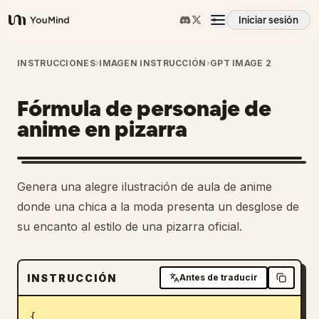
Iniciar sesión
YouMind
Resumen
INSTRUCCIONES
›
IMAGEN INSTRUCCIÓN
›
GPT IMAGE 2
Fórmula de personaje de
Casos de uso
anime en pizarra
Habilidades
Genera una alegre ilustración de aula de anime
Prompts
donde una chica a la moda presenta un desglose de
su encanto al estilo de una pizarra oficial.
Precios
INSTRUCCIÓN
Antes de traducir
Descargar
{
