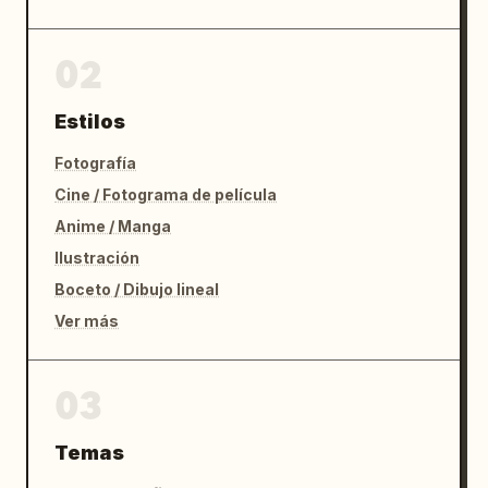
blanca como color principal con subrayados 
azules y reflejos amarillos, mantén la 
02
ilustración sana y elegante"

}
Estilos
Fotografía
Cine / Fotograma de película
Anime / Manga
Ilustración
Boceto / Dibujo lineal
Ver más
03
Temas