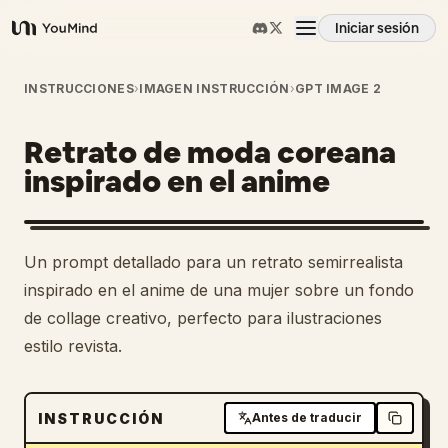
Iniciar sesión
YouMind
Resumen
INSTRUCCIONES
›
IMAGEN INSTRUCCIÓN
›
GPT IMAGE 2
Retrato de moda coreana
Casos de uso
inspirado en el anime
Habilidades
Un prompt detallado para un retrato semirrealista
Prompts
inspirado en el anime de una mujer sobre un fondo
de collage creativo, perfecto para ilustraciones
estilo revista.
Precios
Descargar
INSTRUCCIÓN
Antes de traducir