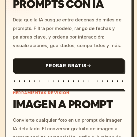
PROMPTS CON IA
Deja que la IA busque entre decenas de miles de
prompts. Filtra por modelo, rango de fechas y
palabras clave, y ordena por interacción:
visualizaciones, guardados, compartidos y más.
PROBAR GRATIS
HERRAMIENTAS DE VISIÓN
IMAGEN A PROMPT
/imagine prompt: cinemati
Convierte cualquier foto en un prompt de imagen
c, cyberpunk sunset, neon
IA detallado. El conversor gratuito de imagen a
colors, 8k --v 6.0