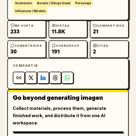
Ilustración
Boceto / Dibujo lineal
Personaje
Influencer / Modelo
ME GUSTA
VISTAS
COMPARTIDOS
233
11.8K
21
COMENTARIOS
GUARDADOS
CITAS
30
191
2
COMPARTIR
Go beyond generating imagen
Collect materials, process them, generate
finished work, and distribute it from one AI
workspace.