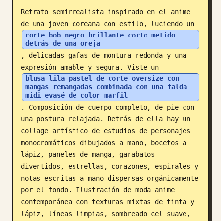
Retrato semirrealista inspirado en el anime 
Blog
de una joven coreana con estilo, luciendo un 
corte bob negro brillante corto metido 
detrás de una oreja
Actualizaciones
, delicadas gafas de montura redonda y una 
expresión amable y segura. Viste un 
blusa lila pastel de corte oversize con 
mangas remangadas combinada con una falda 
midi evasé de color marfil
. Composición de cuerpo completo, de pie con 
una postura relajada. Detrás de ella hay un 
collage artístico de estudios de personajes 
monocromáticos dibujados a mano, bocetos a 
lápiz, paneles de manga, garabatos 
divertidos, estrellas, corazones, espirales y 
notas escritas a mano dispersas orgánicamente 
por el fondo. Ilustración de moda anime 
contemporánea con texturas mixtas de tinta y 
lápiz, líneas limpias, sombreado cel suave, 