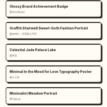
Glossy Brand Achievement Badge
@AmirMušić
Graffiti Stairwell Sweet-Goth Fashion Portrait
@serein ｜买美股上币安
Celestial Jade Palace Lake
@李岳
Minimal In the Mood for Love Typography Poster
@小小东
Minimalist Meadow Portrait
@Taaruk