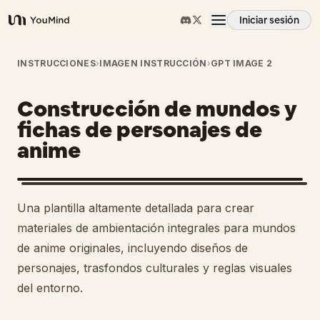
Iniciar sesión
YouMind
Resumen
INSTRUCCIONES
›
IMAGEN INSTRUCCIÓN
›
GPT IMAGE 2
Construcción de mundos y
Casos de uso
fichas de personajes de
anime
Habilidades
Prompts
Una plantilla altamente detallada para crear
materiales de ambientación integrales para mundos
Precios
de anime originales, incluyendo diseños de
personajes, trasfondos culturales y reglas visuales
del entorno.
Descargar