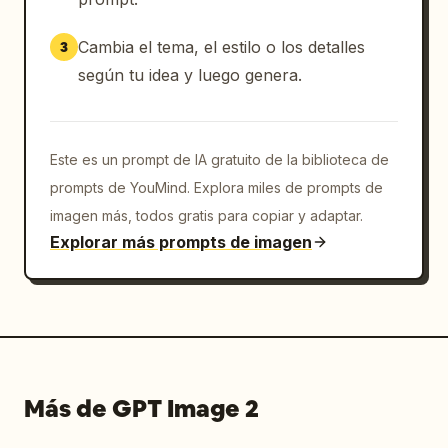
Introducir aquí

Cambia el tema, el estilo o los detalles
3
[Tono del dibujo]

según tu idea y luego genera.
Arte lineal suave, coloreado plano de anime, 
sombreado cel mínimo, sombras de un solo 
nivel, sin degradados, sin pintura espesa, 
Este es un prompt de IA gratuito de la biblioteca de
sin expresiones de textura realistas, sin 
efectos fuertes de luz/sombra, aspecto plano 
prompts de YouMind. Explora miles de prompts de
optimizado para animación.

imagen más, todos gratis para copiar y adaptar.
Explorar más prompts de imagen
[Instrucciones de conversión a anime]

Manteniendo la estructura, los motivos, el 
esquema de color, los roles y los 
significados culturales del diseño original, 
simplifique el dibujo para la producción de 
animación. Utilice coloreado plano de anime y 
Más de GPT Image 2
mantenga las sombras en un solo nivel. Trate 
los materiales translúcidos o las telas finas 