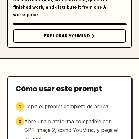
finished work, and distribute it from one AI
[Atmósfera general]

workspace.
Introducir aquí

[Características del mundo]

EXPLORAR YOUMIND
Introducir aquí

[Prioridades clave]

Introducir aquí

[Dirección del acabado]

Introducir aquí

Cómo usar este prompt
*Ej.: enfatizar el realismo/sensación de 
vida, enfatizar el misticismo, enfatizar la 
Copia el prompt completo de arriba.
1
utilidad práctica de los trajes, centrarse 
más en la arquitectura, dirigido a contenido 
Abre una plataforma compatible con
2
infantil brillante, etc.

GPT Image 2, como YouMind, y pega el
[Instrucciones de diferenciación]

prompt.