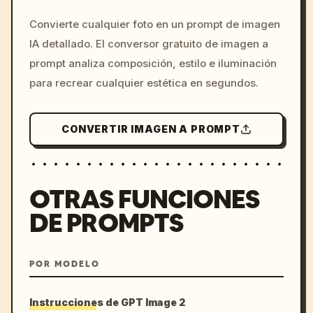
gravedad, estratos flotantes, cuevas de 
/imagine prompt: cinemati
Convierte cualquier foto en un prompt de imagen
minerales brillantes, etc.

c, cyberpunk sunset, neon
IA detallado. El conversor gratuito de imagen a
Materiales: Papel, hueso, cerámica, cuero, 
colors, 8k --v 6.0
resina, vidrio, concha, bambú, paja, 
prompt analiza composición, estilo e iluminación
cristales, telas recicladas, laca, ceniza, 
para recrear cualquier estética en segundos.
plumas, ámbar, etc.

Cultura: Tradiciones orales, cultura de 
CONVERTIR IMAGEN A PROMPT
máscaras, identificación basada en aromas, 
escritura de nudos, registros de teatro de 
sombras, migración estacional, rituales de 
silencio, contratos de danza, etc.

OTRAS FUNCIONES
Estructura: Plegado, envoltorio, tejido, 
DE PROMPTS
colgado, inserción, atado, capas, sellado, 
grabado, empaquetado, inflado, etc.

Elementos obligatorios:

POR MODELO
1. Tablero de visión del mundo (paisaje 
simbólico, paisaje urbano, herramientas de 
Instrucciones de GPT Image 2