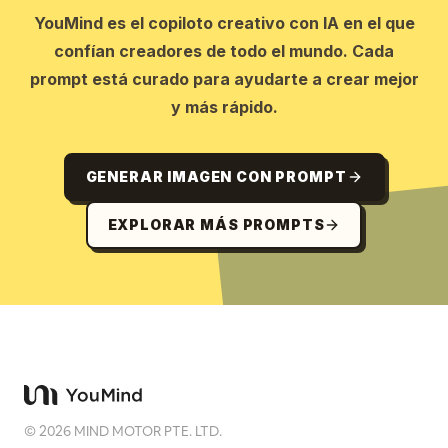
los fondos y los personajes sean reconocibles 
YouMind es el copiloto creativo con IA en el que
al instante como pertenecientes al mismo 
confían creadores de todo el mundo. Cada
mundo único.
prompt está curado para ayudarte a crear mejor
y más rápido.
GENERAR IMAGEN CON PROMPT
EXPLORAR MÁS PROMPTS
©
2026
MIND MOTOR PTE. LTD.