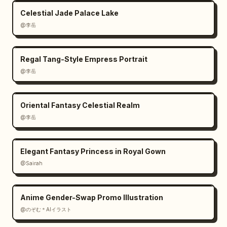
como superficies simplificadas en un estilo 
Celestial Jade Palace Lake
de sombreado cel en lugar de texturas 
realistas.

@李岳
Basándose en la información anterior, cree 
Regal Tang-Style Empress Portrait
una imagen al estilo de "Materiales de 
@李岳
ambientación del mundo + Materiales de diseño 
de personajes" para un anime original.

Oriental Fantasy Celestial Realm
Propósito:

@李岳
Comunicar visualmente el mundo en el que vive 
el personaje, en lugar de solo al personaje. 
Cree materiales de ambientación donde el 
Elegant Fantasy Princess in Royal Gown
entorno del mundo, la cultura, las 
@Sairah
herramientas de estilo de vida, la 
arquitectura, el transporte y los orígenes de 
la vestimenta aparezcan como un todo 
Anime Gender-Swap Promo Illustration
unificado.

@のぞむ＊AIイラスト