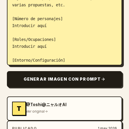
varias propuestas, etc.

[Número de personajes]

Introducir aquí

[Roles/Ocupaciones]

Introducir aquí

[Entorno/Configuración]

Introducir aquí

*Si los detalles son escasos, diseñe nuevos 
GENERAR IMAGEN CON PROMPT
parámetros para el clima, el terreno, los 
recursos, los peligros, el transporte y los 
estilos de vivienda basados en las palabras 
clave introducidas.

@Toshi@ニャルオAI
T
Ver original
[Sociedad/Sistemas]

Introducir aquí

PUBLICADO
1 may 2026