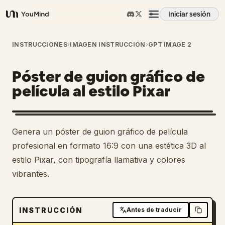
Iniciar sesión
YouMind
Resumen
INSTRUCCIONES
›
IMAGEN INSTRUCCIÓN
›
GPT IMAGE 2
Póster de guion gráfico de
Casos de uso
película al estilo Pixar
Habilidades
Genera un póster de guion gráfico de película
Prompts
profesional en formato 16:9 con una estética 3D al
estilo Pixar, con tipografía llamativa y colores
vibrantes.
Precios
Descargar
INSTRUCCIÓN
Antes de traducir