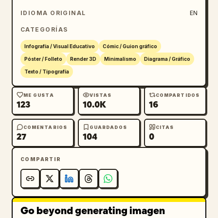
IDIOMA ORIGINAL
EN
CATEGORÍAS
Infografía / Visual Educativo
Cómic / Guion gráfico
Póster / Folleto
Render 3D
Minimalismo
Diagrama / Gráfico
Texto / Tipografía
ME GUSTA
VISTAS
COMPARTIDOS
123
10.0K
16
COMENTARIOS
GUARDADOS
CITAS
27
104
0
COMPARTIR
Go beyond generating imagen