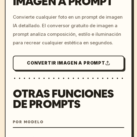
IMAGEN A PROMPT
/imagine prompt: cinemati
Convierte cualquier foto en un prompt de imagen
c, cyberpunk sunset, neon
IA detallado. El conversor gratuito de imagen a
colors, 8k --v 6.0
prompt analiza composición, estilo e iluminación
para recrear cualquier estética en segundos.
CONVERTIR IMAGEN A PROMPT
OTRAS FUNCIONES
DE PROMPTS
POR MODELO