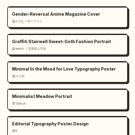
Gender-Reversal Anime Magazine Cover
@のぞむ＊AIイラスト
Graffiti Stairwell Sweet-Goth Fashion Portrait
@serein ｜买美股上币安
Minimal In the Mood for Love Typography Poster
@小小东
Minimalist Meadow Portrait
@Taaruk
Editorial Typography Poster Design
@K