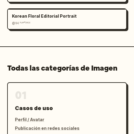
Korean Floral Editorial Portrait
@𝟡𝟜 ᴾᴸᴬʸᶠᴼᴿᴳᴱ
Todas las categorías de Imagen
01
Casos de uso
Perfil / Avatar
Publicación en redes sociales