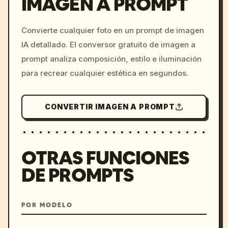
IMAGEN A PROMPT
/imagine prompt: cinemati
Convierte cualquier foto en un prompt de imagen
c, cyberpunk sunset, neon
IA detallado. El conversor gratuito de imagen a
colors, 8k --v 6.0
prompt analiza composición, estilo e iluminación
para recrear cualquier estética en segundos.
CONVERTIR IMAGEN A PROMPT
OTRAS FUNCIONES
DE PROMPTS
POR MODELO