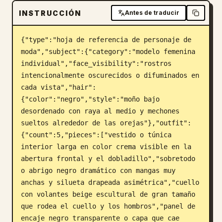
INSTRUCCIÓN
Antes de traducir
Blog
{"type":"hoja de referencia de personaje de 
Actualizaciones
moda","subject":{"category":"modelo femenina 
individual","face_visibility":"rostros 
intencionalmente oscurecidos o difuminados en 
cada vista","hair":
{"color":"negro","style":"moño bajo 
desordenado con raya al medio y mechones 
sueltos alrededor de las orejas"},"outfit":
{"count":5,"pieces":["vestido o túnica 
interior larga en color crema visible en la 
abertura frontal y el dobladillo","sobretodo 
o abrigo negro dramático con mangas muy 
anchas y silueta drapeada asimétrica","cuello 
con volantes beige escultural de gran tamaño 
que rodea el cuello y los hombros","panel de 
encaje negro transparente o capa que cae 