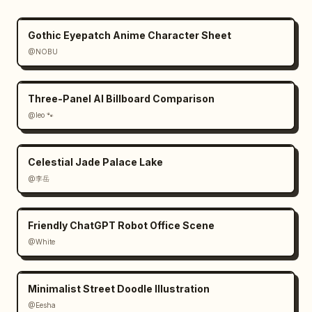
Gothic Eyepatch Anime Character Sheet
@NOBU
Three-Panel AI Billboard Comparison
@leo 🐾
Celestial Jade Palace Lake
@李岳
Friendly ChatGPT Robot Office Scene
@White
Minimalist Street Doodle Illustration
@Eesha