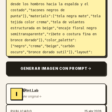
desde los hombros hacia la espalda y el 
costado","tacones negros de 
punta"]},"materials":["tela negra mate","tela 
tejida color crema","tela de volantes 
estructurada en beige","encaje floral negro 
semitransparente","ribete o costura fina en 
bronce dorado"]},"color_palette":
["negro","crema","beige","carbón 
oscuro","bronce dorado sutil"]},"layout":
{"background":"fondo de estudio limpio en 
color blanquecino cálido con iluminación 
GENERAR IMAGEN CON PROMPT
suave y uniforme y sombras 
mínimas","sections":[{"title":"vistas de 
cuerpo completo","position":"de izquierda a 
centro","count":3,"labels":["vista 
@Int.Lab
I
frontal","vista de perfil lateral","vista 
Ver original
trasera"],"description":"tres poses de moda 
de cuerpo completo de pie que muestran el 
PUBLICADO
25 abr 2026