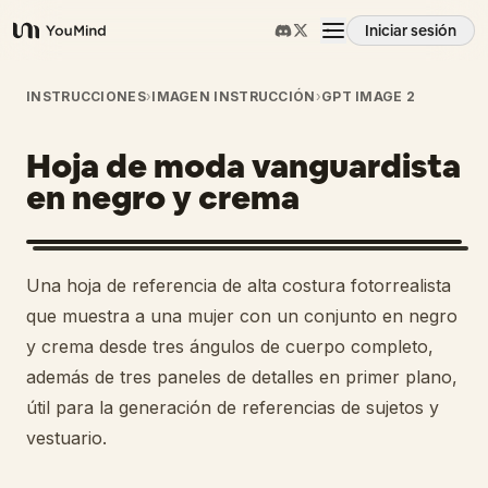
Iniciar sesión
YouMind
Resumen
INSTRUCCIONES
›
IMAGEN INSTRUCCIÓN
›
GPT IMAGE 2
Hoja de moda vanguardista
Casos de uso
en negro y crema
Habilidades
Una hoja de referencia de alta costura fotorrealista
Prompts
que muestra a una mujer con un conjunto en negro
y crema desde tres ángulos de cuerpo completo,
además de tres paneles de detalles en primer plano,
Precios
útil para la generación de referencias de sujetos y
vestuario.
Descargar