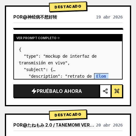
DESTACADO
POR
@
神经病不想好转
19 abr 2026
VER PROMPT COMPLETO
{

  "type": "mockup de interfaz de 
transmisión en vivo",

  "subject": {

    "description": "retrato de 
Elon 
Musk
, sonriendo, vistiendo una camiseta 
negra con un gráfico de esquema técnico 
PRUÉBALO AHORA
en blanco",

    "background":…
DESTACADO
POR
@
たねもみ 2.0 / TANEMOMI VER2.0
20 abr 2026