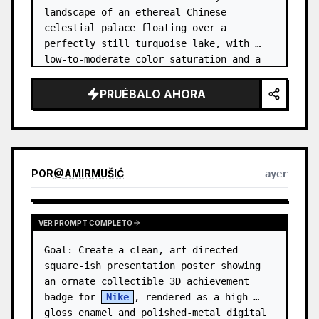
landscape of an ethereal Chinese 
celestial palace floating over a 
perfectly still turquoise lake, with 
low-to-moderate color saturation and a 
dreamy refined atmosphere. Center the 
composition on an enormous white jade 
PRUÉBALO AHORA
and pale a…
POR
@
AMIRMUŠIĆ
ayer
VER PROMPT COMPLETO
Goal: Create a clean, art-directed 
square-ish presentation poster showing 
an ornate collectible 3D achievement 
badge for 
Nike
, rendered as a high-
gloss enamel and polished-metal digital 