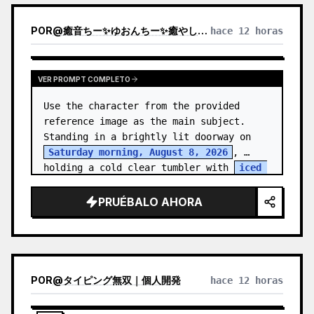
POR
@
癒音ちー✨ゆおんちー✨癒やし声ASMRとAI
hace 12 horas
VER PROMPT COMPLETO
Use the character from the provided 
reference image as the main subject. 
Standing in a brightly lit doorway on 
Saturday morning, August 8, 2026
, 
holding a cold clear tumbler with 
iced 
fruit tea
…
PRUÉBALO AHORA
POR
@
タイピング無双｜個人開発
hace 12 horas