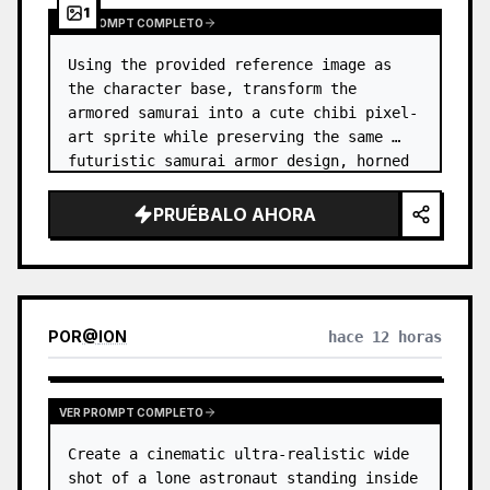
1
VER PROMPT COMPLETO
Using the provided reference image as 
the character base, transform the 
armored samurai into a cute chibi pixel-
art sprite while preserving the same 
futuristic samurai armor design, horned 
helmet, black/teal/magenta color 
accents, glowing cyan energy details,…
PRUÉBALO AHORA
POR
@
ION
hace 12 horas
VER PROMPT COMPLETO
Create a cinematic ultra-realistic wide 
shot of a lone astronaut standing inside 