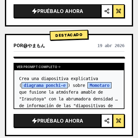
  "style": "renderizado 3D limpio de 
alta tecnología, iluminación de estudio, 
PRUÉBALO AHORA
detalles brillantes",

  "background": "{argument 
name=\"background color…
DESTACADO
POR
@
やまもん
19 abr 2026
VER RESULTADOS DE OTROS MODELOS
VER PROMPT COMPLETO
Crea una diapositiva explicativa 
(
diagrama ponchi-e
) sobre 
Momotaro
que fusione la atmósfera amable de 
"Irasutoya" con la abrumadora densidad 
de información de las "diapositivas de 
Kasumigase…
PRUÉBALO AHORA