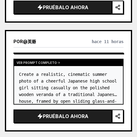
PRUÉBALO AHORA
POR
@
英爺
hace 11 horas
VER PROMPT COMPLETO
Create a realistic, cinematic summer 
photo of a cheerful Japanese high school 
girl sitting casually on the polished 
wooden veranda of a traditional Japanese 
house, framed by open sliding glass-and-
wood doors. She wears a white sailor-
style school uniform top w…
PRUÉBALO AHORA