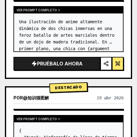
VER PROMPT COMPLETO
Una ilustración de anime altamente 
dinámica de dos chicas inmersas en una 
feroz batalla de artes marciales dentro 
de un dojo de madera tradicional. En 
primer plano, una chica con {argument 
name="character 1 hair" default="cabello 
negro en un moño alto con cint…
PRUÉBALO AHORA
DESTACADO
POR
@
知识猫图解
19 abr 2026
VER PROMPT COMPLETO
{
