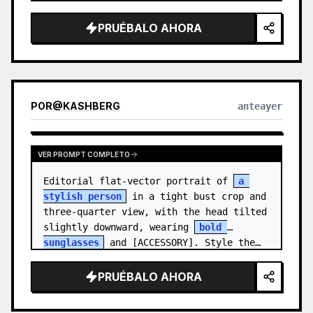
medal.

PRUÉBALO AHORA
Canvas: Wide 16:9 white stu…
POR
@
KASHBERG
anteayer
VER PROMPT COMPLETO
Editorial flat-vector portrait of 
a 
stylish person
 in a tight bust crop and 
three-quarter view, with the head tilted 
slightly downward, wearing 
bold 
sunglasses
 and [ACCESSORY]. Style the…
PRUÉBALO AHORA