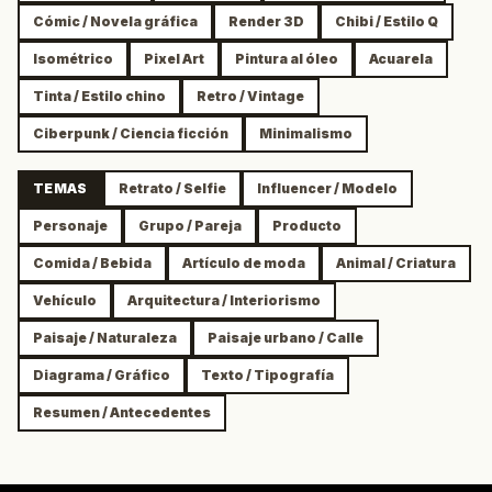
Cómic / Novela gráfica
Render 3D
Chibi / Estilo Q
Isométrico
Pixel Art
Pintura al óleo
Acuarela
Tinta / Estilo chino
Retro / Vintage
Ciberpunk / Ciencia ficción
Minimalismo
TEMAS
Retrato / Selfie
Influencer / Modelo
Personaje
Grupo / Pareja
Producto
Comida / Bebida
Artículo de moda
Animal / Criatura
Vehículo
Arquitectura / Interiorismo
Paisaje / Naturaleza
Paisaje urbano / Calle
Diagrama / Gráfico
Texto / Tipografía
Resumen / Antecedentes