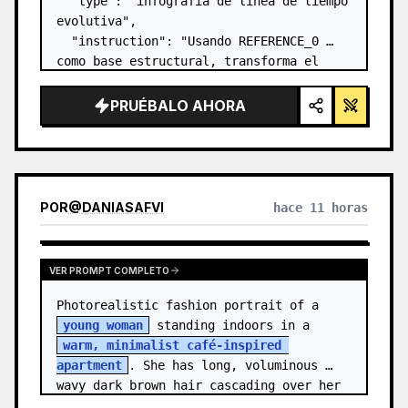
  "type": "infografía de línea de tiempo 
evolutiva",

  "instruction": "Usando REFERENCE_0 
como base estructural, transforma el 
diseño vectorial plano en una infografía 
3D altamente realista. Reemplaza las 
PRUÉBALO AHORA
rampas lisas por escalones de piedra 
definidos y mejo…
POR
@
DANIASAFVI
hace 11 horas
VER PROMPT COMPLETO
Photorealistic fashion portrait of a 
young woman
 standing indoors in a 
warm, minimalist café-inspired 
apartment
. She has long, voluminous 
wavy dark brown hair cascading over her 
shoulders,…