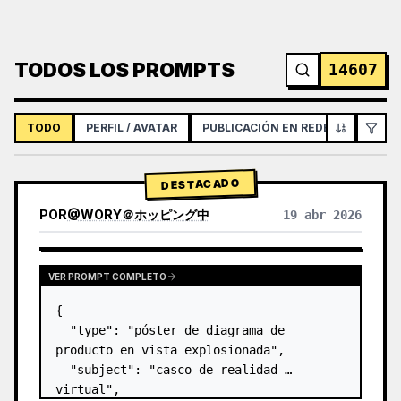
TODOS LOS PROMPTS
14607
TODO
PERFIL / AVATAR
PUBLICACIÓN EN REDES SOCIALES
DESTACADO
POR
@
WORY＠ホッピング中
19 abr 2026
VER PROMPT COMPLETO
{

  "type": "póster de diagrama de 
producto en vista explosionada",

  "subject": "casco de realidad 
virtual",
