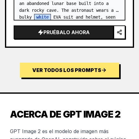
an abandoned lunar base built into a 
dark rocky cave. The astronaut wears a 
bulky 
white
 EVA suit and helmet, seen 
from behind and sligh…
PRUÉBALO AHORA
VER TODOS LOS PROMPTS
ACERCA DE GPT IMAGE 2
GPT Image 2 es el modelo de imagen más