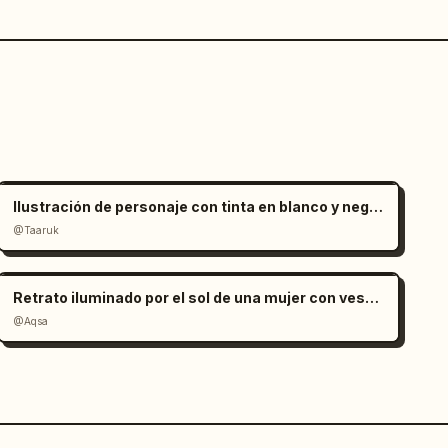
Ilustración de personaje con tinta en blanco y negro minimalista
@Taaruk
Retrato iluminado por el sol de una mujer con vestido de satén rojo
@Aqsa