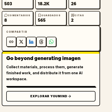
503
18.2K
26
COMENTARIOS
GUARDADOS
CITAS
8
565
2
COMPARTIR
Go beyond generating imagen
Collect materials, process them, generate
finished work, and distribute it from one AI
workspace.
EXPLORAR YOUMIND