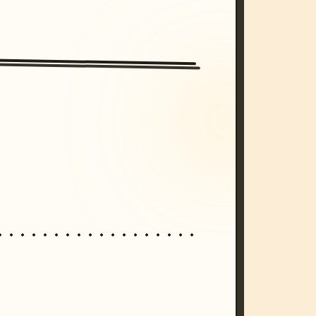
/imagine prompt: cinematic, cyberpunk s
unset, neon colors, 8k --v 6.0