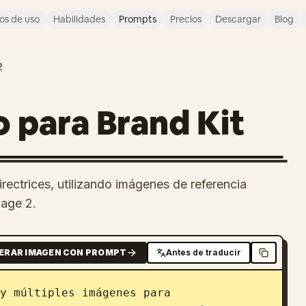
os de uso
Habilidades
Prompts
Precios
Descargar
Blog
2
 para Brand Kit
irectrices, utilizando imágenes de referencia
mage 2.
ERAR IMAGEN CON PROMPT
Antes de traducir
y múltiples imágenes para 