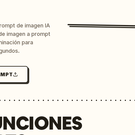
prompt de imagen IA
o de imagen a prompt
uminación para
egundos.
OMPT
UNCIONES