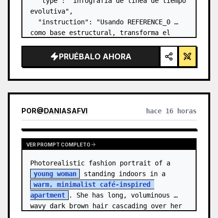
  "type": "infografía de línea de tiempo 
evolutiva",

  "instruction": "Usando REFERENCE_0 
como base estructural, transforma el 
diseño vectorial plano en una infografía 
3D altamente realista. Reemplaza las 
PRUÉBALO AHORA
rampas lisas por escalones de piedra 
definidos y mejo…
POR
@
DANIASAFVI
hace 16 horas
VER PROMPT COMPLETO
Photorealistic fashion portrait of a 
young woman
 standing indoors in a 
warm, minimalist café-inspired 
apartment
. She has long, voluminous 
wavy dark brown hair cascading over her 
shoulders,…