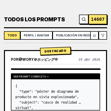
TODOS LOS PROMPTS
14607
TODO
PERFIL / AVATAR
PUBLICACIÓN EN REDES SOCIALES
DESTACADO
POR
@
WORY＠ホッピング中
19 abr 2026
VER PROMPT COMPLETO
{

  "type": "póster de diagrama de 
producto en vista explosionada",

  "subject": "casco de realidad 
virtual",
