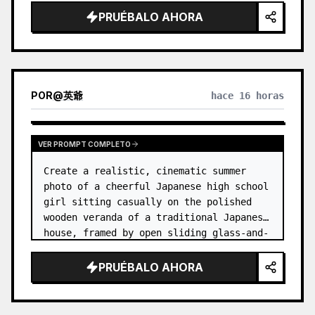
PRUÉBALO AHORA
POR
@
英爺
hace 16 horas
VER PROMPT COMPLETO
Create a realistic, cinematic summer 
photo of a cheerful Japanese high school 
girl sitting casually on the polished 
wooden veranda of a traditional Japanese 
house, framed by open sliding glass-and-
wood doors. She wears a white sailor-
style school uniform top w…
PRUÉBALO AHORA