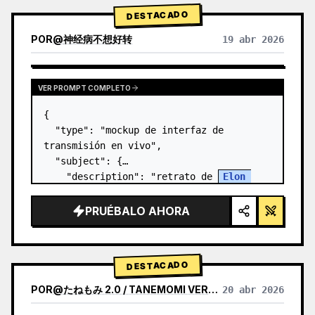
DESTACADO
POR
@
神经病不想好转
19 abr 2026
VER PROMPT COMPLETO
{

  "type": "mockup de interfaz de 
transmisión en vivo",

  "subject": {

    "description": "retrato de 
Elon 
Musk
, sonriendo, vistiendo una camiseta 
negra con un gráfico de esquema técnico 
PRUÉBALO AHORA
en blanco",

    "background":…
DESTACADO
POR
@
たねもみ 2.0 / TANEMOMI VER2.0
20 abr 2026