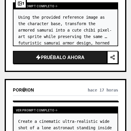
1
VER PROMPT COMPLETO
Using the provided reference image as 
the character base, transform the 
armored samurai into a cute chibi pixel-
art sprite while preserving the same 
futuristic samurai armor design, horned 
helmet, black/teal/magenta color 
accents, glowing cyan energy details,…
PRUÉBALO AHORA
POR
@
ION
hace 17 horas
VER PROMPT COMPLETO
Create a cinematic ultra-realistic wide 
shot of a lone astronaut standing inside 