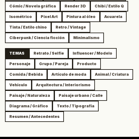
Cómic / Novela gráfica
Render 3D
Chibi / Estilo Q
Isométrico
Pixel Art
Pintura al óleo
Acuarela
Tinta / Estilo chino
Retro / Vintage
Ciberpunk / Ciencia ficción
Minimalismo
TEMAS
Retrato / Selfie
Influencer / Modelo
Personaje
Grupo / Pareja
Producto
Comida / Bebida
Artículo de moda
Animal / Criatura
Vehículo
Arquitectura / Interiorismo
Paisaje / Naturaleza
Paisaje urbano / Calle
Diagrama / Gráfico
Texto / Tipografía
Resumen / Antecedentes