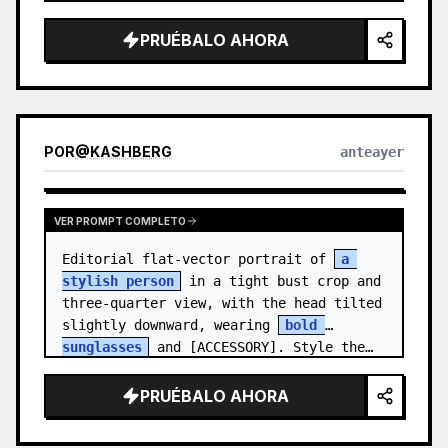
medal.

PRUÉBALO AHORA
Canvas: Wide 16:9 white stu…
POR
@
KASHBERG
anteayer
VER PROMPT COMPLETO
Editorial flat-vector portrait of 
a 
stylish person
 in a tight bust crop and 
three-quarter view, with the head tilted 
slightly downward, wearing 
bold 
sunglasses
 and [ACCESSORY]. Style the…
PRUÉBALO AHORA