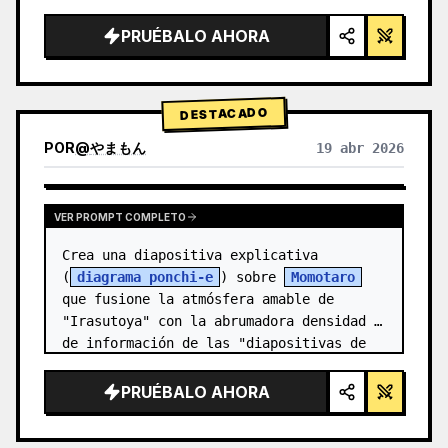
  "style": "renderizado 3D limpio de 
alta tecnología, iluminación de estudio, 
PRUÉBALO AHORA
detalles brillantes",

  "background": "{argument 
name=\"background color…
DESTACADO
POR
@
やまもん
19 abr 2026
VER RESULTADOS DE OTROS MODELOS
VER PROMPT COMPLETO
Crea una diapositiva explicativa 
(
diagrama ponchi-e
) sobre 
Momotaro
que fusione la atmósfera amable de 
"Irasutoya" con la abrumadora densidad 
de información de las "diapositivas de 
Kasumigase…
PRUÉBALO AHORA