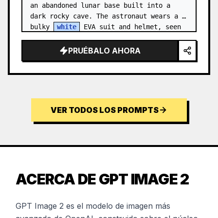
an abandoned lunar base built into a 
dark rocky cave. The astronaut wears a 
bulky 
white
 EVA suit and helmet, seen 
from behind and sligh…
PRUÉBALO AHORA
VER TODOS LOS PROMPTS
ACERCA DE GPT IMAGE 2
GPT Image 2 es el modelo de imagen más