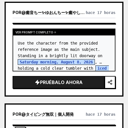
POR
@
癒音ちー✨ゆおんちー✨癒やし声ASMRとAI
hace 17 horas
VER PROMPT COMPLETO
Use the character from the provided 
reference image as the main subject. 
Standing in a brightly lit doorway on 
Saturday morning, August 8, 2026
, 
holding a cold clear tumbler with 
iced 
fruit tea
…
PRUÉBALO AHORA
POR
@
タイピング無双｜個人開発
hace 17 horas