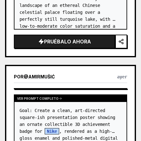
landscape of an ethereal Chinese 
celestial palace floating over a 
perfectly still turquoise lake, with 
low-to-moderate color saturation and a 
dreamy refined atmosphere. Center the 
composition on an enormous white jade 
PRUÉBALO AHORA
and pale a…
POR
@
AMIRMUŠIĆ
ayer
VER PROMPT COMPLETO
Goal: Create a clean, art-directed 
square-ish presentation poster showing 
an ornate collectible 3D achievement 
badge for 
Nike
, rendered as a high-
gloss enamel and polished-metal digital 