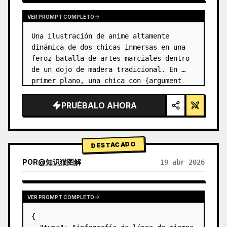
VER PROMPT COMPLETO
Una ilustración de anime altamente 
dinámica de dos chicas inmersas en una 
feroz batalla de artes marciales dentro 
de un dojo de madera tradicional. En 
primer plano, una chica con {argument 
name="character 1 hair" default="cabello 
negro en un moño alto con cint…
PRUÉBALO AHORA
DESTACADO
POR
@
知识猫图解
19 abr 2026
VER PROMPT COMPLETO
{
