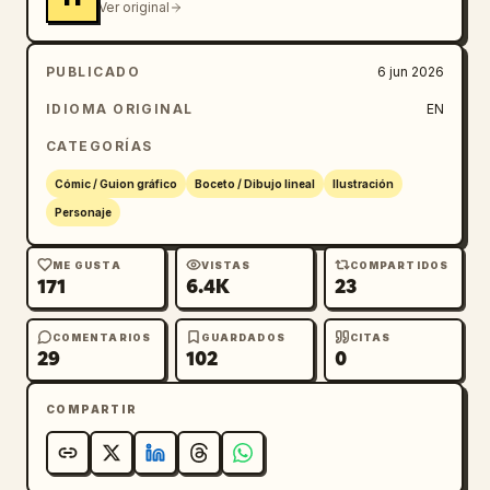
Ver original
PUBLICADO
6 jun 2026
IDIOMA ORIGINAL
EN
CATEGORÍAS
Cómic / Guion gráfico
Boceto / Dibujo lineal
Ilustración
Personaje
ME GUSTA
VISTAS
COMPARTIDOS
171
6.4K
23
COMENTARIOS
GUARDADOS
CITAS
29
102
0
COMPARTIR