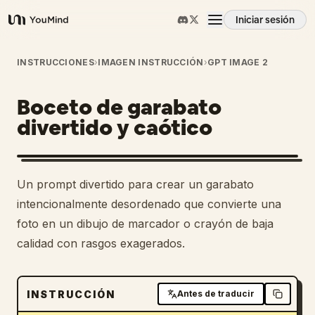
Iniciar sesión
YouMind
Resumen
INSTRUCCIONES
›
IMAGEN INSTRUCCIÓN
›
GPT IMAGE 2
Boceto de garabato
Casos de uso
divertido y caótico
Habilidades
1
Un prompt divertido para crear un garabato
Prompts
intencionalmente desordenado que convierte una
foto en un dibujo de marcador o crayón de baja
calidad con rasgos exagerados.
Precios
Descargar
INSTRUCCIÓN
Antes de traducir