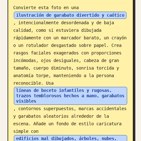
Convierte esta foto en una 
Blog
ilustración de garabato divertido y caótico
, intencionalmente desordenada y de baja 
Actualizaciones
calidad, como si estuviera dibujada 
rápidamente con un marcador barato, un crayón 
o un rotulador desgastado sobre papel. Crea 
rasgos faciales exagerados con proporciones 
incómodas, ojos desiguales, cabeza de gran 
tamaño, cuerpo diminuto, sonrisa torcida y 
anatomía torpe, manteniendo a la persona 
reconocible. Usa 
líneas de boceto infantiles y rugosas, 
trazos temblorosos hechos a mano, garabatos 
visibles
, contornos superpuestos, marcas accidentales 
y garabatos aleatorios alrededor de la 
escena. Añade un fondo de estilo caricatura 
simple con 
edificios mal dibujados, árboles, nubes, 