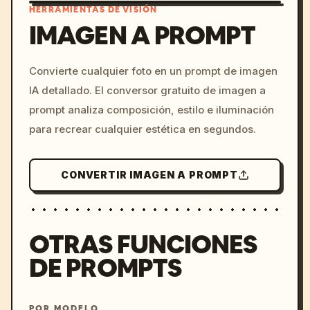
HERRAMIENTAS DE VISIÓN
IMAGEN A PROMPT
/imagine prompt: cinemati
Convierte cualquier foto en un prompt de imagen
c, cyberpunk sunset, neon
IA detallado. El conversor gratuito de imagen a
colors, 8k --v 6.0
prompt analiza composición, estilo e iluminación
para recrear cualquier estética en segundos.
CONVERTIR IMAGEN A PROMPT
OTRAS FUNCIONES
DE PROMPTS
POR MODELO