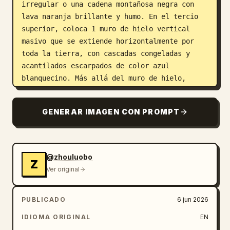
irregular o una cadena montañosa negra con 
lava naranja brillante y humo. En el tercio 
superior, coloca 1 muro de hielo vertical 
masivo que se extiende horizontalmente por 
toda la tierra, con cascadas congeladas y 
acantilados escarpados de color azul 
blanquecino. Más allá del muro de hielo, 
muestra 1 meseta de páramo congelado llena de 
nieve, torres en ruinas, castillos distantes 
GENERAR IMAGEN CON PROMPT
y montañas bajo nubes de tormenta. Entre la 
ciudad y el muro de hielo, muestra 1 región 
de bosque oscuro, 1 delta de río ramificado, 
aldeas dispersas, caminos, ruinas y colinas 
@zhouluobo
Z
rocosas. Rodea la tierra con un océano oscuro 
Ver original
y tormentoso, olas, niebla y barcos pequeños.

PUBLICADO
6 jun 2026
Superposición de ruta: Añade exactamente 1 
línea de ruta de viaje continua de color rojo 
IDIOMA ORIGINAL
EN
brillante dibujada a mano, fina pero 