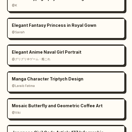
@K
Elegant Fantasy Princess in Royal Gown
@Sairah
Elegant Anime Naval Girl Portrait
@グリグリ＠ゲーム・艦これ
Manga Character Triptych Design
@Laraib Fatima‎
Mosaic Butterfly and Geometric Coffee Art
@Viki