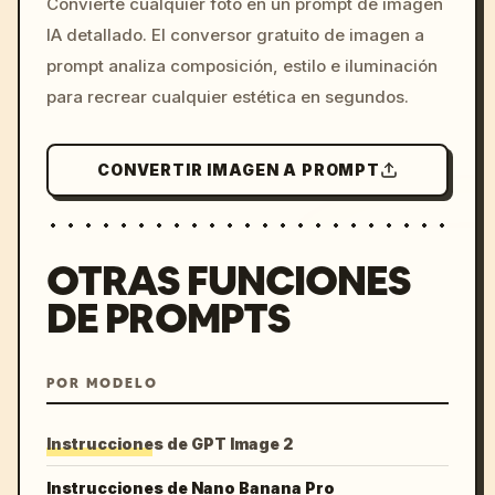
Convierte cualquier foto en un prompt de imagen
c, cyberpunk sunset, neon
IA detallado. El conversor gratuito de imagen a
colors, 8k --v 6.0
prompt analiza composición, estilo e iluminación
para recrear cualquier estética en segundos.
CONVERTIR IMAGEN A PROMPT
OTRAS FUNCIONES
DE PROMPTS
POR MODELO
Instrucciones de GPT Image 2
Instrucciones de Nano Banana Pro