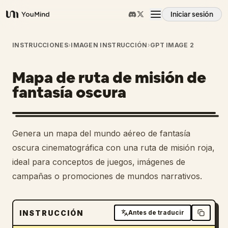
Iniciar sesión
YouMind
Resumen
INSTRUCCIONES
›
IMAGEN INSTRUCCIÓN
›
GPT IMAGE 2
Mapa de ruta de misión de
Casos de uso
fantasía oscura
Habilidades
Genera un mapa del mundo aéreo de fantasía
Prompts
oscura cinematográfica con una ruta de misión roja,
ideal para conceptos de juegos, imágenes de
campañas o promociones de mundos narrativos.
Precios
Descargar
INSTRUCCIÓN
Antes de traducir