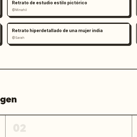
Retrato de estudio estilo pictórico
@Minahil
o."

Retrato hiperdetallado de una mujer india
@Sarah
án cruzadas y extendidas hacia 
re el borde. La pose mantiene una 
simétrica."

agen
n integridad de reflejo para el 


02
tumbonas gris claro y sombrillas 