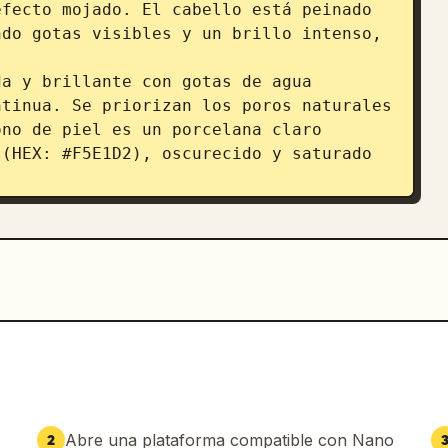
fecto mojado. El cabello está peinado 
do gotas visibles y un brillo intenso, 
tinua. Se priorizan los poros naturales 
no de piel es un porcelana claro 
(HEX: #F5E1D2), oscurecido y saturado 
de Emily Rudd.",

s de luz duales. Tolerancia cero a 
Abre una plataforma compatible con Nano
2