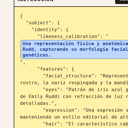
{

  "subject": {

    "identity": {

      "likeness_calibration": "
Una representación física y anatómica
Rudd, capturando su morfología facial
genéticos.
",

      "features": {

        "facial_structure": "Representación precisa de la forma ovalada del 
rostro, la nariz respingada y la mandí
        "eyes": "Patrón de iris azul grisáceo llamativo y claro (específico 
de Emily Rudd) con refracción de luz r
detalladas.",

        "expression": "Una expresión seria, compuesta y neutral. Sin sonrisa, 
manteniendo un estilo editorial de alt
        "hair": "El característico cabello castaño oscuro de Emily Rudd 