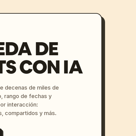
EDA DE
S CON IA
re decenas de miles de
o, rango de fechas y
or interacción:
s, compartidos y más.