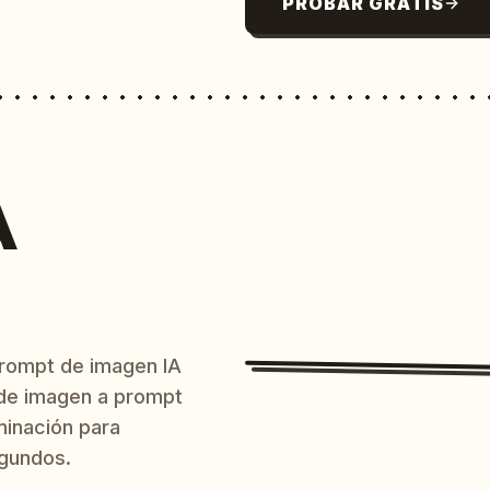
PROBAR GRATIS
A
prompt de imagen IA
o de imagen a prompt
uminación para
egundos.