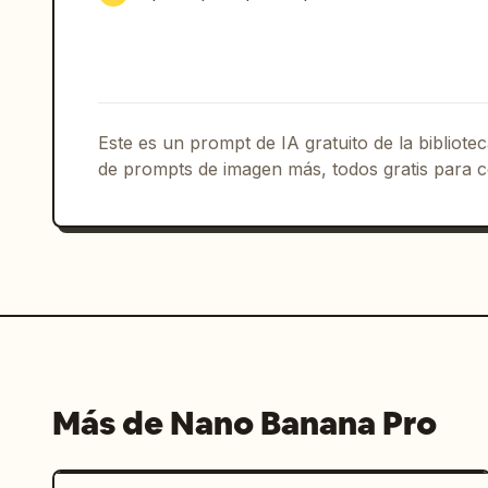
            "sin artefactos anatómicos",

            "sin extremidades adicionales",

            "sin suavizado de embellecimiento",

            "sin articulaciones distorsionadas"

          ]

Este es un prompt de IA gratuito de la bibliot
        }

de prompts de imagen más, todos gratis para c
      },

      "measurements": {

        "waist_to_hip": "Relación física precisa mantenida en la pose sentada 
con las piernas cruzadas."

      }

    }

  },

  "wardrobe": {

    "primary": {

      "item": "Monokini con tiras entrecruzadas y diseño de aberturas.",

Más de Nano Banana Pro
      "color": "
Rojo carmesí vibrant
y saturada debido al agua, mostrando u