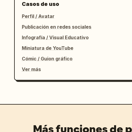
cerradas.",

Casos de uso
      "background": "Palmeras distantes con iluminación ascendente cálida"

Perfil / Avatar
    }

  }

Publicación en redes sociales
}
Infografía / Visual Educativo
Miniatura de YouTube
Cómic / Guion gráfico
Ver más
Más funciones de 