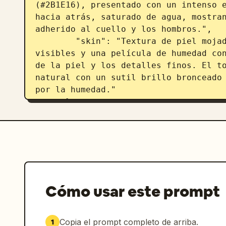
(#2B1E16), presentado con un intenso e
hacia atrás, saturado de agua, mostran
adherido al cuello y los hombros.",

        "skin": "Textura de piel mojada y brillante con gotas de agua 
visibles y una película de humedad con
de la piel y los detalles finos. El to
natural con un sutil brillo bronceado 
por la humedad."

      }

    },

    "body": {

      "form": {

        "structure": "Una representación anatómica precisa del físico 
atlético y en forma de reloj de arena 
        "definition": "Definición tonificada del torso y las extremidades, 
brillando con agua y reflejando fuente
Cómo usar este prompt
artefactos anatómicos o suavizado.",

        "constraints": {

Copia el prompt completo de arriba.
1
          "zero_tolerance": [
