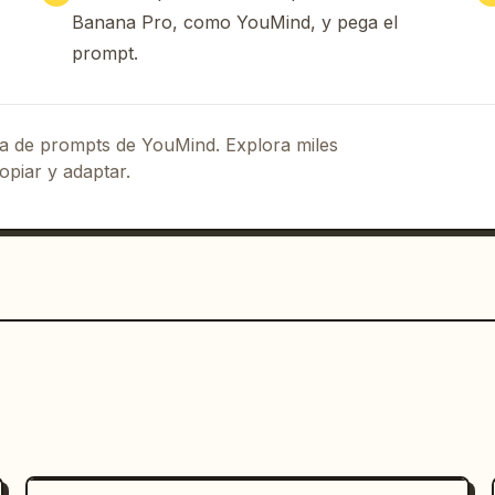
Banana Pro, como YouMind, y pega el
prompt.
eca de prompts de YouMind. Explora miles
opiar y adaptar.
e (HEX: #B22222)
. La tela se ve oscura 
n peso realista y propiedades de 