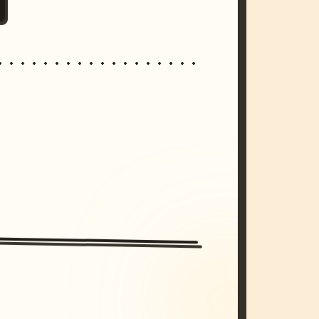
/imagine prompt: cinematic, cyberpunk s
unset, neon colors, 8k --v 6.0