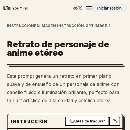
Iniciar sesión
YouMind
Resumen
INSTRUCCIONES
›
IMAGEN INSTRUCCIÓN
›
GPT IMAGE 2
Retrato de personaje de
Casos de uso
anime etéreo
Habilidades
Este prompt genera un retrato en primer plano
Prompts
suave y de ensueño de un personaje de anime con
cabello fluido e iluminación brillante, perfecto para
fan art artístico de alta calidad y estética etérea.
Precios
Descargar
INSTRUCCIÓN
Antes de traducir