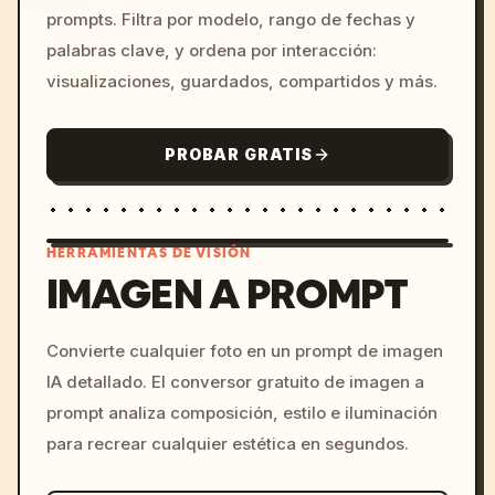
prompts. Filtra por modelo, rango de fechas y
palabras clave, y ordena por interacción:
visualizaciones, guardados, compartidos y más.
PROBAR GRATIS
HERRAMIENTAS DE VISIÓN
IMAGEN A PROMPT
/imagine prompt: cinemati
Convierte cualquier foto en un prompt de imagen
c, cyberpunk sunset, neon
IA detallado. El conversor gratuito de imagen a
colors, 8k --v 6.0
prompt analiza composición, estilo e iluminación
para recrear cualquier estética en segundos.