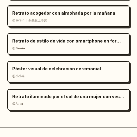
Retrato acogedor con almohada por la mañana
@serein ｜买美股上币安
Retrato de estilo de vida con smartphone en formato RAW
@𝗦𝗮𝗻𝗶𝗮
Póster visual de celebración ceremonial
@小小东
Retrato iluminado por el sol de una mujer con vestido de satén rojo
@Aqsa