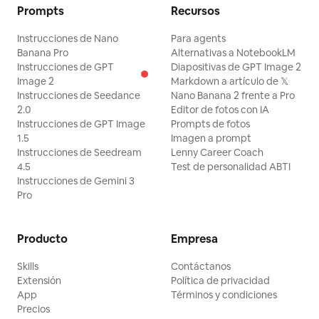
Prompts
Recursos
Instrucciones de Nano
Para agents
Banana Pro
Alternativas a NotebookLM
Instrucciones de GPT
Diapositivas de GPT Image 2
Image 2
Markdown a artículo de 𝕏
Instrucciones de Seedance
Nano Banana 2 frente a Pro
2.0
Editor de fotos con IA
Instrucciones de GPT Image
Prompts de fotos
1.5
Imagen a prompt
Instrucciones de Seedream
Lenny Career Coach
4.5
Test de personalidad ABTI
Instrucciones de Gemini 3
Pro
Producto
Empresa
Skills
Contáctanos
Extensión
Política de privacidad
App
Términos y condiciones
Precios