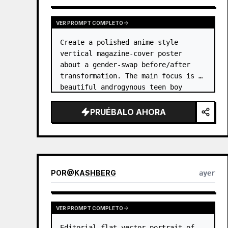
VER PROMPT COMPLETO
Create a polished anime-style 
vertical magazine-cover poster 
about a gender-swap before/after 
transformation. The main focus is a 
beautiful androgynous teen boy 
version of the original character, 
posed large on the right side like 
PRUÉBALO AHORA
a fashion magazine cover, wit…
POR
@
KASHBERG
ayer
VER PROMPT COMPLETO
Editorial flat-vector portrait of 