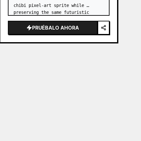
chibi pixel-art sprite while 
preserving the same futuristic 
samurai armor design, horned 
helmet, black/teal/magenta color 
PRUÉBALO AHORA
accents, glowing cyan energy 
details,…