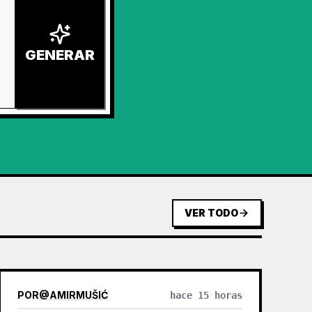
GENERAR
VER TODO
POR
@
AMIRMUŠIĆ
hace 15 horas