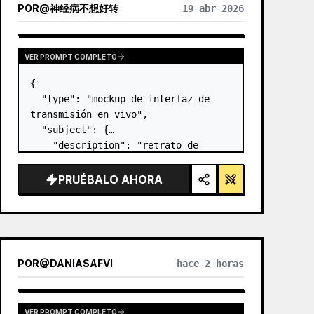
POR
@
神经病不想好转
19 abr 2026
VER PROMPT COMPLETO
{

  "type": "mockup de interfaz de 
transmisión en vivo",

  "subject": {

    "description": "retrato de 
Elon Musk
, sonriendo, vistiendo 
una camiseta negra con un gráfico 
PRUÉBALO AHORA
de esquema técnico en blanco",

    "background":…
POR
@
DANIASAFVI
hace 2 horas
VER PROMPT COMPLETO