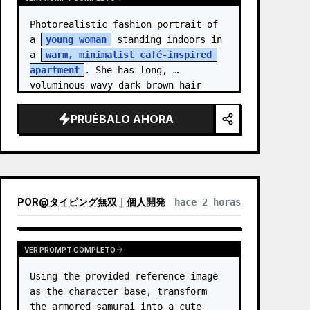
Photorealistic fashion portrait of 
a 
young woman
 standing indoors in 
a 
warm, minimalist café-inspired 
apartment
. She has long, 
voluminous wavy dark brown hair 
cascading over her shoulders,…
PRUÉBALO AHORA
POR
@
タイピング無双｜個人開発
hace 2 horas
VER PROMPT COMPLETO
Using the provided reference image 
as the character base, transform 
the armored samurai into a cute 