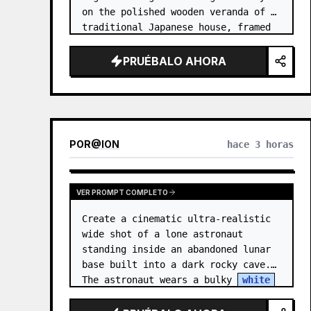
on the polished wooden veranda of a 
traditional Japanese house, framed 
by open sliding glass-and-wood 
doors. She wears a white sailor-
PRUÉBALO AHORA
style school uniform top w…
POR
@
ION
hace 3 horas
VER PROMPT COMPLETO
Create a cinematic ultra-realistic 
wide shot of a lone astronaut 
standing inside an abandoned lunar 
base built into a dark rocky cave. 
The astronaut wears a bulky 
white
EVA suit and helmet, seen from 
behind and sligh…