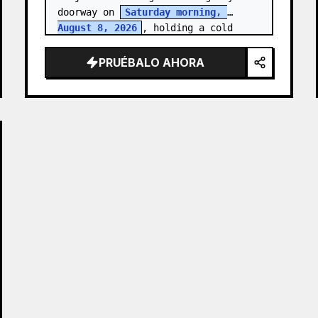
doorway on 
Saturday morning, 
August 8, 2026
, holding a cold 
clear tumbler with 
iced fruit tea
…
PRUÉBALO AHORA