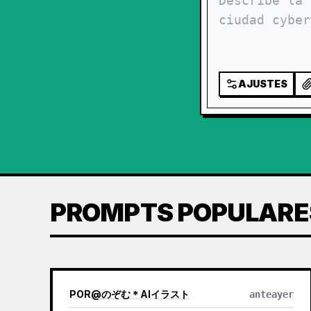
AJUSTES
PROMPTS POPULARE
POR
@
のぞむ＊AIイラスト
anteayer