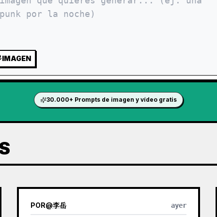
IMAGEN
30.000+ Prompts de imagen y vídeo gratis
S
POR
@
李岳
ayer