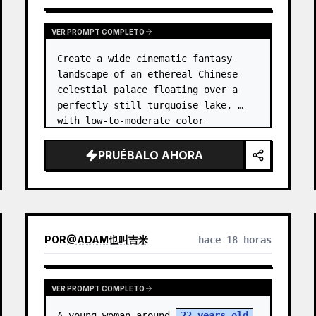
VER PROMPT COMPLETO
Create a wide cinematic fantasy 
landscape of an ethereal Chinese 
celestial palace floating over a 
perfectly still turquoise lake, 
with low-to-moderate color 
saturation and a dreamy refined 
atmosphere. Center the composition 
PRUÉBALO AHORA
on an enormous white jade and pale 
a…
POR
@
ADAM也叫吉米
hace 18 horas
VER PROMPT COMPLETO
A young woman around 
22 years old