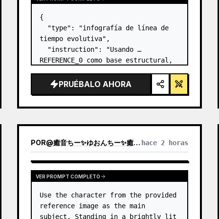
{

  "type": "infografía de línea de 
tiempo evolutiva",

  "instruction": "Usando 
REFERENCE_0 como base estructural, 
transforma el diseño vectorial 
plano en una infografía 3D 
PRUÉBALO AHORA
altamente realista. Reemplaza las 
rampas lisas por escalones de 
piedra definidos y mejo…
POR
@
癒音ちー✨ゆおんちー✨癒やし声ASMRとAI
hace 2 horas
VER PROMPT COMPLETO
Use the character from the provided 
reference image as the main 
subject. Standing in a brightly lit 