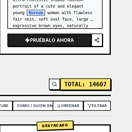
portrait of a cute and elegant 
young 
Korean
 woman with flawless 
fair skin, soft oval face, large 
expressive brown eyes, naturally 
rosy lips, delicate nose, and long 
silky black hair styled in…
PRUÉBALO AHORA
TOTAL
:
14607
TUBE
CÓMIC / GUION GRÁFICO
ORDENAR
PÓSTER / FOLLETO
FILTRAR
DISEÑO 
DESTACADO