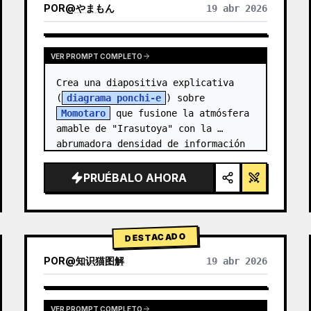
POR
@
やまもん
19 abr 2026
VER RESULTADOS DE OTROS MODELOS
VER PROMPT COMPLETO
Crea una diapositiva explicativa 
(
diagrama ponchi-e
) sobre 
Momotaro
 que fusione la atmósfera 
amable de "Irasutoya" con la 
abrumadora densidad de información 
de las "diapositivas de Kasumigase…
PRUÉBALO AHORA
DESTACADO
POR
@
知识猫图解
19 abr 2026
VER PROMPT COMPLETO