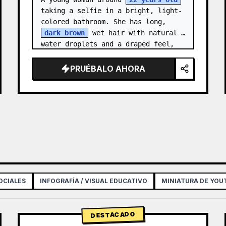
taking a selfie in a bright, light-
colored bathroom. She has long, 
dark brown
 wet hair with natural 
water droplets and a draped feel, 
wrapped in a clean {a…
PRUÉBALO AHORA
OCIALES
INFOGRAFÍA / VISUAL EDUCATIVO
MINIATURA DE YOU
DESTACADO