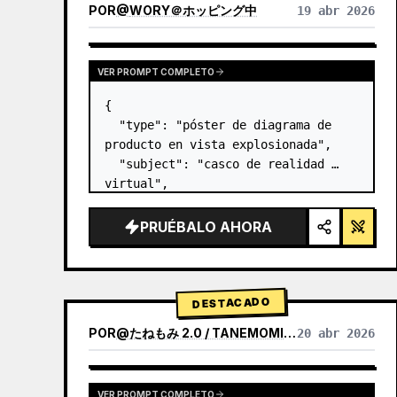
POR
@
WORY＠ホッピング中
19 abr 2026
VER PROMPT COMPLETO
{

  "type": "póster de diagrama de 
producto en vista explosionada",

  "subject": "casco de realidad 
virtual",

  "style": "renderizado 3D limpio 
de alta tecnología, iluminación de 
PRUÉBALO AHORA
estudio, detalles brillantes",

  "background": "{argument 
name=\"background color…
DESTACADO
POR
@
たねもみ 2.0 / TANEMOMI VER2.0
20 abr 2026
VER PROMPT COMPLETO