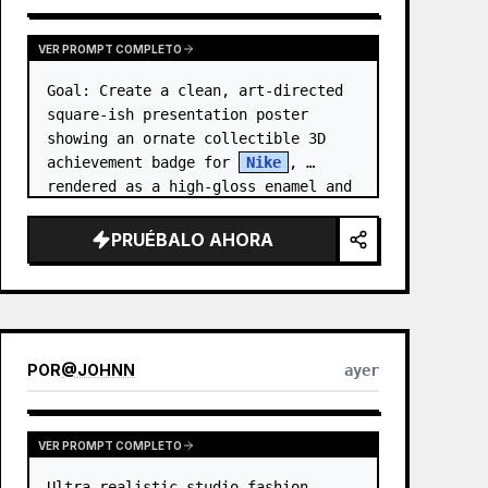
VER PROMPT COMPLETO
Goal: Create a clean, art-directed 
square-ish presentation poster 
showing an ornate collectible 3D 
achievement badge for 
Nike
, 
rendered as a high-gloss enamel and 
polished-metal digital medal.

PRUÉBALO AHORA
Canvas: Wide 16:9 white stu…
POR
@
JOHNN
ayer
VER PROMPT COMPLETO
Ultra-realistic studio fashion 