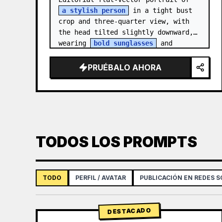
a stylish person
 in a tight bust 
crop and three-quarter view, with 
the head tilted slightly downward, 
wearing 
bold sunglasses
 and 
[ACCESSORY]. Style the…
PRUÉBALO AHORA
TODOS LOS PROMPTS
TODO
PERFIL / AVATAR
PUBLICACIÓN EN REDES S
DESTACADO