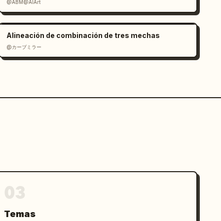
@ABM@AIArt
Alineación de combinación de tres mechas
@カーブミラー
03
Temas