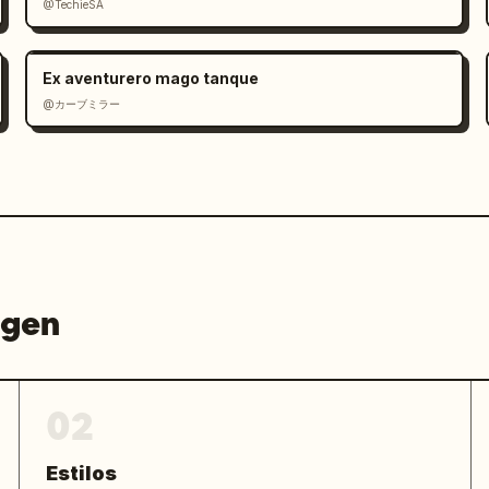
@TechieSA
Ex aventurero mago tanque
@カーブミラー
agen
02
Estilos