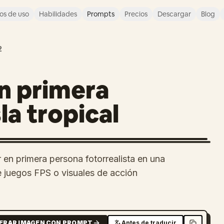
os de uso
Habilidades
Prompts
Precios
Descargar
Blog
2
n primera
la tropical
 en primera persona fotorrealista en una
de juegos FPS o visuales de acción
ERAR IMAGEN CON PROMPT
Antes de traducir