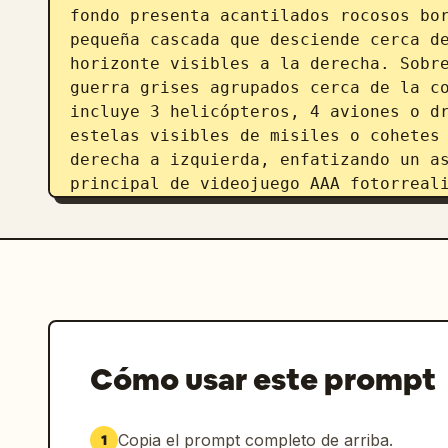
fondo presenta acantilados rocosos bor
pequeña cascada que desciende cerca de
horizonte visibles a la derecha. Sobre
guerra grises agrupados cerca de la co
incluye 3 helicópteros, 4 aviones o dr
estelas visibles de misiles o cohetes 
derecha a izquierda, enfatizando un as
principal de videojuego AAA fotorreali
realista, texturas nítidas, composició
vista de disparos en primera persona d
atmósfera de guerra dinámica, escala 
Cómo usar este prompt
Copia el prompt completo de arriba.
1