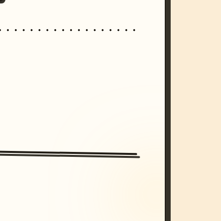
/imagine prompt: cinematic, cyberpunk s
unset, neon colors, 8k --v 6.0