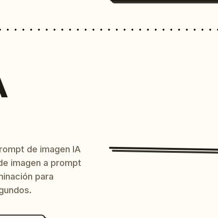
A
prompt de imagen IA
o de imagen a prompt
uminación para
egundos.