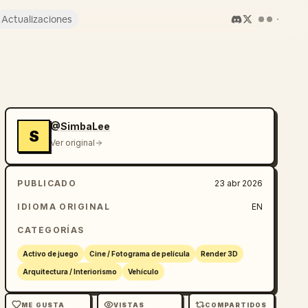
Actualizaciones
@SimbaLee
S
Ver original
PUBLICADO
23 abr 2026
IDIOMA ORIGINAL
EN
CATEGORÍAS
Activo de juego
Cine / Fotograma de película
Render 3D
Arquitectura / Interiorismo
Vehículo
ME GUSTA
VISTAS
COMPARTIDOS