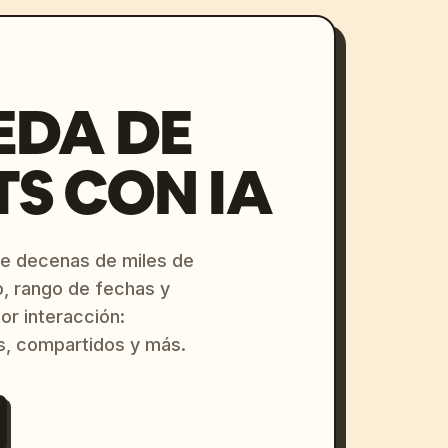
EDA DE
S CON IA
re decenas de miles de
o, rango de fechas y
or interacción:
s, compartidos y más.