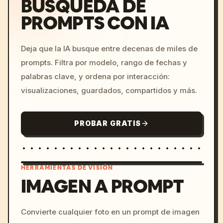
BÚSQUEDA DE
PROMPTS CON IA
Deja que la IA busque entre decenas de miles de
prompts. Filtra por modelo, rango de fechas y
palabras clave, y ordena por interacción:
visualizaciones, guardados, compartidos y más.
PROBAR GRATIS
HERRAMIENTAS DE VISIÓN
IMAGEN A PROMPT
/imagine prompt: cinemati
Convierte cualquier foto en un prompt de imagen
c, cyberpunk sunset, neon