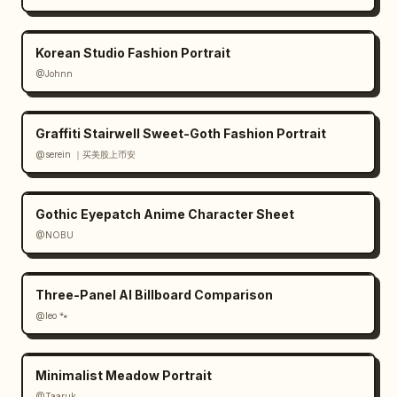
Korean Studio Fashion Portrait
@Johnn
Graffiti Stairwell Sweet-Goth Fashion Portrait
@serein ｜买美股上币安
Gothic Eyepatch Anime Character Sheet
@NOBU
Three-Panel AI Billboard Comparison
@leo 🐾
Minimalist Meadow Portrait
@Taaruk