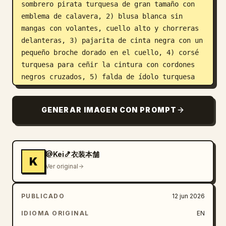
sombrero pirata turquesa de gran tamaño con 
emblema de calavera, 2) blusa blanca sin 
mangas con volantes, cuello alto y chorreras 
delanteras, 3) pajarita de cinta negra con un 
pequeño broche dorado en el cuello, 4) corsé 
turquesa para ceñir la cintura con cordones 
negros cruzados, 5) falda de ídolo turquesa 
corta y en capas con dos niveles con 
volantes, 6) falda interior negra con 
GENERAR IMAGEN CON PROMPT
volantes visible debajo de la falda azul, y 
7) paneles de levita turquesa largos con 
abertura trasera que cuelgan detrás de la 
falda. Añade exactamente 2 guantes negros 
@Kei🍤衣装本舗
K
largos hasta el codo con pequeños detalles de 
Ver original
cinta con cordones cerca de la parte superior 
de los brazos, y exactamente 2 botas de tacón 
PUBLICADO
12 jun 2026
con cordones hasta el muslo de color marrón 
oscuro con reflejos brillantes y tacones de 
IDIOMA ORIGINAL
EN
punta. Utiliza un renderizado de anime cel-