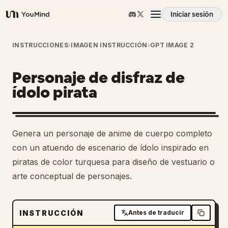
Iniciar sesión
YouMind
Resumen
INSTRUCCIONES
›
IMAGEN INSTRUCCIÓN
›
GPT IMAGE 2
Personaje de disfraz de
Casos de uso
ídolo pirata
Habilidades
Genera un personaje de anime de cuerpo completo
Prompts
con un atuendo de escenario de ídolo inspirado en
piratas de color turquesa para diseño de vestuario o
arte conceptual de personajes.
Precios
Descargar
INSTRUCCIÓN
Antes de traducir