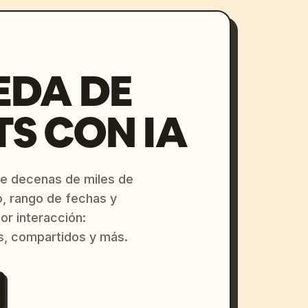
EDA DE
S CON IA
re decenas de miles de
o, rango de fechas y
or interacción:
s, compartidos y más.