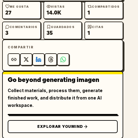
ME GUSTA
VISTAS
COMPARTIDOS
27
14.0K
1
COMENTARIOS
GUARDADOS
CITAS
3
35
1
COMPARTIR
Go beyond generating imagen
Collect materials, process them, generate
finished work, and distribute it from one AI
workspace.
EXPLORAR YOUMIND