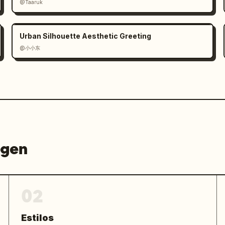
@Taaruk
Urban Silhouette Aesthetic Greeting
@小小东
agen
02
Estilos