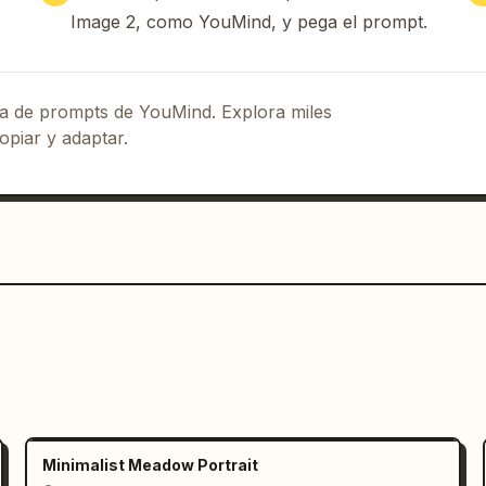
Image 2, como YouMind, y pega el prompt.
cio del sitio web

bles en una presentación pulida

eca de prompts de YouMind. Explora miles
roducto de frente

opiar y adaptar.
e iluminación profesional

 y nítido, diseño visualmente 
onante y realista para un sitio web y 
fitness que parezca listo para el 
seño de producto real en Figma para una 
Minimalist Meadow Portrait