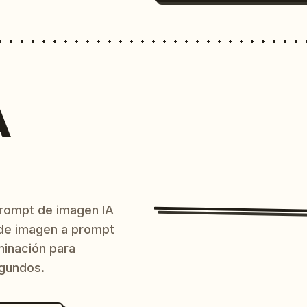
A
prompt de imagen IA
o de imagen a prompt
uminación para
egundos.