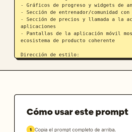
- Gráficos de progreso y widgets de an
- Sección de entrenador/comunidad con 
- Sección de precios y llamada a la ac
aplicaciones

- Pantallas de la aplicación móvil mos
ecosistema de producto coherente

Dirección de estilo:

- Interfaz elegante, minimalista y mod
- Estética de marca de fitness premium
- Espaciado fluido, jerarquía sólida, 
- Interfaz en modo oscuro con colores 
eléctrico, verde neón o naranja vibran
- Tipografía nítida, gráficos realista
onboarding atractiva

Cómo usar este prompt
- Diseño de producto altamente detalla
startup

- Presentación realista de caso de est
Copia el prompt completo de arriba.
1