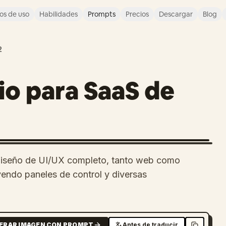
os de uso
Habilidades
Prompts
Precios
Descargar
Blog
2
io para SaaS de
 diseño de UI/UX completo, tanto web como
yendo paneles de control y diversas
ERAR IMAGEN CON PROMPT
Antes de traducir