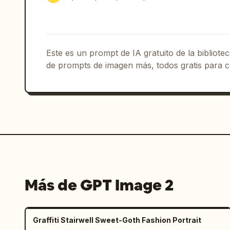
ilustración

Composición:

- Maqueta completa de la página de ini
- Múltiples secciones de interfaz visi
Este es un prompt de IA gratuito de la bibliot
- Ligera perspectiva o escaparate de p
de prompts de imagen más, todos gratis para c
- Fondo limpio con degradados sutiles 
- Renderizado de texto ultra detallado
equilibrado

Resultado:

Un concepto de diseño de UI/UX impresi
panel de control de una aplicación de 
desarrollo.

Más de GPT Image 2
Haz que parezca una presentación de di
startup premium.
Graffiti Stairwell Sweet-Goth Fashion Portrait