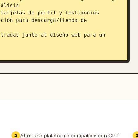
álisis

tarjetas de perfil y testimonios

ción para descarga/tienda de 
tradas junto al diseño web para un 
erna



tarjetas redondeadas, sombras suaves

de acento energéticos como azul 
te

s, botones pulidos, sensación de 
do, digno de Dribbble y con calidad de 
udio de UX, no una caricatura o 
Abre una plataforma compatible con GPT
2