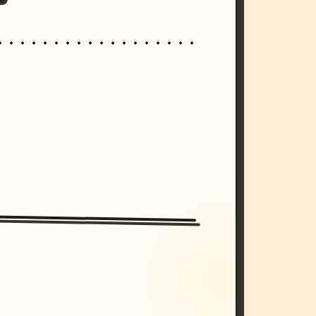
/imagine prompt: cinematic, cyberpunk s
unset, neon colors, 8k --v 6.0