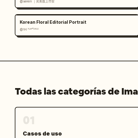
@serein ｜买美股上币安
Korean Floral Editorial Portrait
@𝟡𝟜 ᴾᴸᴬʸᶠᴼᴿᴳᴱ
Todas las categorías de Im
01
Casos de uso