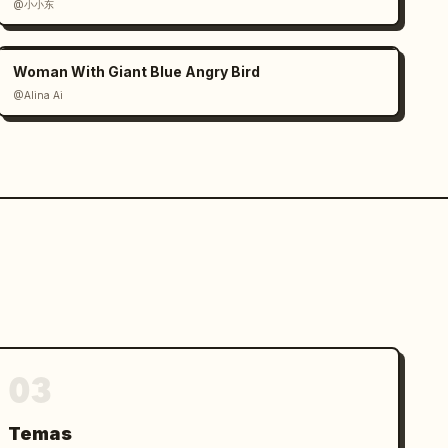
@小小东
Woman With Giant Blue Angry Bird
@Alina Ai
03
Temas