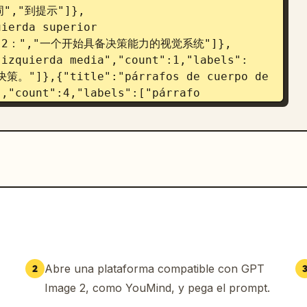
示词","到提示"]},
ierda superior 
Image 2：","一个开始具备决策能力的视觉系统"]},
"izquierda media","count":1,"labels":
,{"title":"párrafos de cuerpo de 
,"count":4,"labels":["párrafo 
]},{"title":"micro encabezados 
or","count":3,"labels":["专题 / 智能跃
· 选择 · 跃迁"]},{"title":"tarjetas 
ntro a derecha","count":11,"labels":
,"视角：未来主义 光影：冷峻 / 高对比 情绪：思考 / 决
静","meta-prompt","构思","选择","推
title":"pie de página inferior 
or izquierda","count":2,"labels":
]},{"title":"marca de edición 
 inferior derecha","count":3,"labels":
Abre una plataforma compatible con GPT
2
lateral vertical","position":"borde 
Image 2, como YouMind, y pega el prompt.
"DECISION 
ura escultórica que ocupa el centro y 