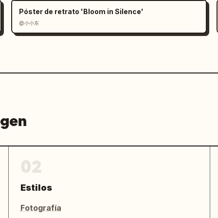
Póster de retrato 'Bloom in Silence'
@小小东
agen
02
Estilos
Fotografía