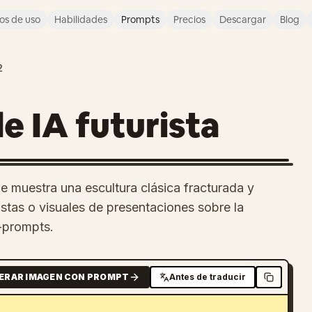
os de uso
Habilidades
Prompts
Precios
Descargar
Blog
2
de IA futurista
ue muestra una escultura clásica fracturada y
istas o visuales de presentaciones sobre la
a-prompts.
ERAR IMAGEN CON PROMPT
Antes de traducir