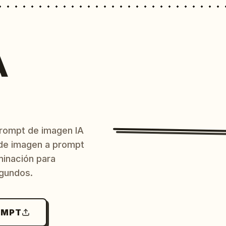
A
prompt de imagen IA
o de imagen a prompt
uminación para
egundos.
OMPT