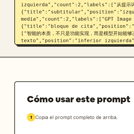
izquierda","count":2,"labels":["从提
{"title":"subtitular","position":"izqu
media","count":2,"labels":["GPT 
{"title":"bloque de cita","position":
["智能的本质，不只是功能实现，而是模型开始能够决策。"]}
texto","position":"inferior izquierda"
1","párrafo 2","párrafo 3","párrafo 4"
superiores","position":"borde superi
迁","视觉系统化提示 · 决策能力 · 智能跃迁","思考 
y etiquetas flotantes","position":"ce
["PROMPT 提示词","meta-prompt 提示"
断","材质：玻璃 / 金属 / 布艺 构图：超现实 / 形
理","抉择","超荐","跃迁通道 从提示词 到提示"]},{"
Cómo usar este prompt
izquierdo","position":"esquina inferi
["PROMPT → META PROMPT","从输入到决策的跃迁"
inferior derecha","position":"esquina
Copia el prompt completo de arriba.
1
["01","觉醒","初级阶段"]},{"title":"texto 
inferior derecho","count":1,"labels":[
CAPABILITY"]}],"centerpiece":"gran fig