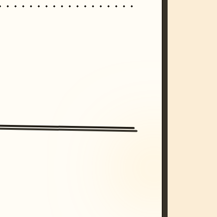
/imagine prompt: cinematic, cyberpunk s
unset, neon colors, 8k --v 6.0