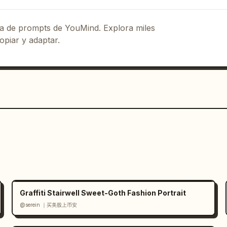
nsamiento fragmentada y etiquetas 
t flow":"diseño editorial con mucha 
eca de prompts de YouMind. Explora miles
cena conceptual con mucha imagen en el 
opiar y adaptar.
":"tipografía de pantalla serif china 
texto serif chino negro más pequeño con 
o rojo fino y pequeñas marcas rojas 
ls":"texto gris claro y blanco sobre 
od":"frío, cerebral, premium, 
rno dura, reflejos brillantes en 
e partículas, sutil rastro rojo tipo 
tte":{"dominant":["blanco","gris 
"rojo suave"]},"composition 
 bloque de texto pesado a la izquierda 
a y la profundidad arquitectónica a la 
to de collage en capas, acabado 
Graffiti Stairwell Sweet-Goth Fashion Portrait
 detallado"}
@serein ｜买美股上币安