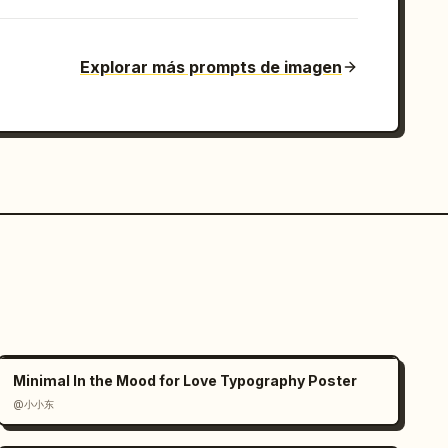
Explorar más prompts de imagen
Minimal In the Mood for Love Typography Poster
@小小东