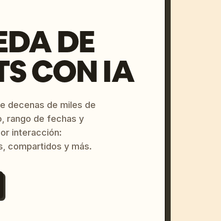
EDA DE
S CON IA
re decenas de miles de
o, rango de fechas y
or interacción:
s, compartidos y más.