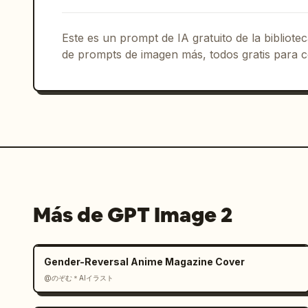
el centro inferior, con una nube de pe
flotantes alrededor de la cabeza","tex
Este es un prompt de IA gratuito de la bibliot
tipografía en la columna izquierda, es
de prompts de imagen más, todos gratis para c
lado derecho"},"typography":{"headline
negra muy grande","subhead and body":"
espaciado generoso","accent":"subrayad
usadas con moderación","secondary labe
paneles translúcidos"},"lighting":{"mo
contemplativo","effects":"luz de conto
fragmentos de vidrio, tenues brillos d
láser cerca de la cabeza"},"color pale
frío","azul acero","negro"],"accent":[
Más de GPT Image 2
notes":"composición asimétrica fuerte,
equilibrado por la escultura fracturad
derecha, amplio espacio negativo, efec
Gender-Reversal Anime Magazine Cover
refinado de portada de revista, ultra
@のぞむ＊AIイラスト