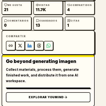
ME GUSTA
VISTAS
COMPARTIDOS
21
11.7K
4
COMENTARIOS
GUARDADOS
CITAS
0
13
1
COMPARTIR
Go beyond generating imagen
Collect materials, process them, generate
finished work, and distribute it from one AI
workspace.
EXPLORAR YOUMIND