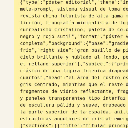
{"type":"póster editorial","theme":"in
meta-prompt, sistema visual de toma de
revista china futurista de alta gama m
ficción, tipografía minimalista de luj
surrealismo cristalino, paleta de colo
negro y rojo sutil","format":"póster v
completa","background":{"base":"gradie
frío","right side":"gran pasillo de pi
cielo brillante y nublado al fondo, pe
el rellano superior"},"subject":{"prim
clásico de una figura femenina drapead
cuartos","head":"el área del rostro es
gris centrado, mientras que el resto d
fragmentos de vidrio reflectante, frag
y paneles transparentes tipo interfaz 
de escultura pálida y suave, drapeado 
la parte superior de la espalda, anill
estructuras angulares de cristal emer
{"sections":[{"title":"titular princip