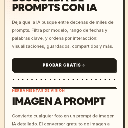
PROMPTS CON IA
Deja que la IA busque entre decenas de miles de
prompts. Filtra por modelo, rango de fechas y
palabras clave, y ordena por interacción:
visualizaciones, guardados, compartidos y más.
PROBAR GRATIS
HERRAMIENTAS DE VISIÓN
IMAGEN A PROMPT
/imagine prompt: cinemati
Convierte cualquier foto en un prompt de imagen
c, cyberpunk sunset, neon
IA detallado. El conversor gratuito de imagen a
colors, 8k --v 6.0