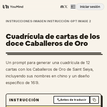
Iniciar sesión
YouMind
Resumen
INSTRUCCIONES
›
IMAGEN INSTRUCCIÓN
›
GPT IMAGE 2
Cuadrícula de cartas de los
Casos de uso
doce Caballeros de Oro
Habilidades
Un prompt para generar una cuadrícula de 12
Prompts
cartas con los Caballeros de Oro de Saint Seiya,
incluyendo sus nombres en chino y un diseño
específico de 16:9.
Precios
Descargar
INSTRUCCIÓN
Antes de traducir