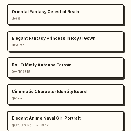
Oriental Fantasy Celestial Realm
@李岳
Elegant Fantasy Princess in Royal Gown
@Sairah
Sci-Fi Misty Antenna Terrain
@HER19845
Cinematic Character Identity Board
@Kōda
Elegant Anime Naval Girl Portrait
@グリグリ＠ゲーム・艦これ