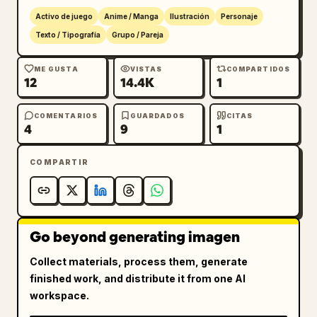
Activo de juego
Anime / Manga
Ilustración
Personaje
Texto / Tipografía
Grupo / Pareja
ME GUSTA
VISTAS
COMPARTIDOS
12
14.4K
1
COMENTARIOS
GUARDADOS
CITAS
4
9
1
COMPARTIR
Go beyond generating imagen
Collect materials, process them, generate
finished work, and distribute it from one AI
workspace.