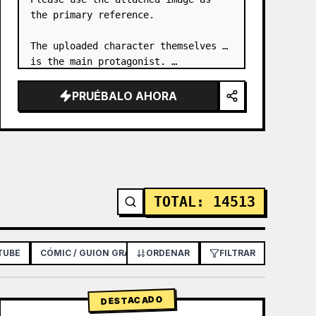
the primary reference.

The uploaded character themselves 
is the main protagonist. …
PRUÉBALO AHORA
TOTAL
:
14513
TUBE
CÓMIC / GUION GRÁFICO
ORDENAR
PÓSTER / FOLLETO
FILTRAR
DISEÑO 
DESTACADO