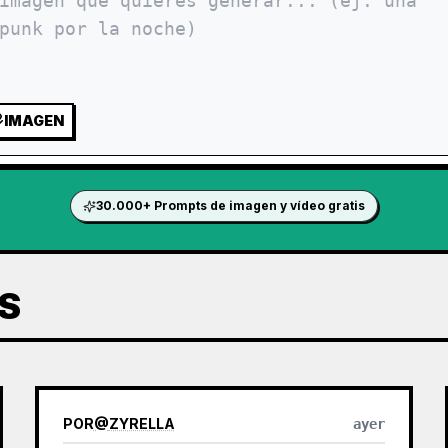
IMAGEN
30.000+ Prompts de imagen y vídeo gratis
S
POR
@
ZYRELLA
ayer