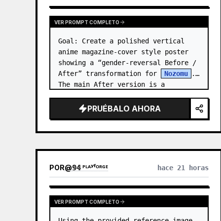
VER PROMPT COMPLETO
Goal: Create a polished vertical 
anime magazine-cover style poster 
showing a “gender-reversal Before / 
After” transformation for 
Nozomu
. 
The main After version is a 
beautiful, cool, androgynous anime 
boy who preserves…
PRUÉBALO AHORA
POR
@
𝟡𝟜 ᴾᴸᴬʸᶠᴼᴿᴳᴱ
hace 21 horas
VER PROMPT COMPLETO
Using the provided reference image 