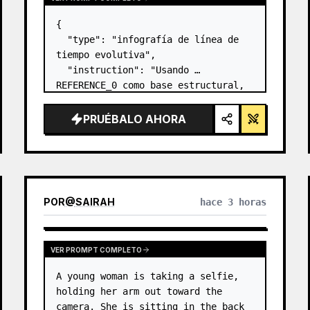
{

  "type": "infografía de línea de 
tiempo evolutiva",

  "instruction": "Usando 
REFERENCE_0 como base estructural, 
transforma el diseño vectorial 
plano en una infografía 3D 
PRUÉBALO AHORA
altamente realista. Reemplaza las 
rampas lisas por escalones de 
piedra definidos y mejo…
POR
@
SAIRAH
hace 3 horas
VER PROMPT COMPLETO
A young woman is taking a selfie, 
holding her arm out toward the 
camera. She is sitting in the back 