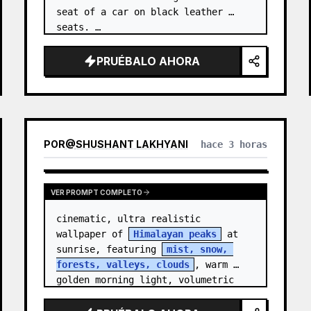
seat of a car on black leather 
seats. …
PRUÉBALO AHORA
POR
@
SHUSHANT LAKHYANI
hace 3 horas
VER PROMPT COMPLETO
cinematic, ultra realistic 
wallpaper of 
Himalayan peaks
 at 
sunrise, featuring 
mist, snow, 
forests, valleys, clouds
, warm 
golden morning light, volumetric 
sun rays, dramatic…