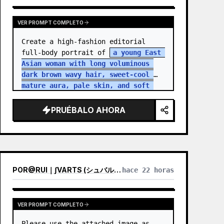
VER PROMPT COMPLETO
Create a high-fashion editorial 
full-body portrait of 
a young East 
Asian woman with long voluminous 
dark brown wavy hair, sweet-cool 
mature aura, pale skin, and soft 
but intense eye contact
 standing 
in an aband…
PRUÉBALO AHORA
POR
@
RUI｜∫VARTS (シュバルツ)
hace 22 horas
VER PROMPT COMPLETO
Please use the attached image as 