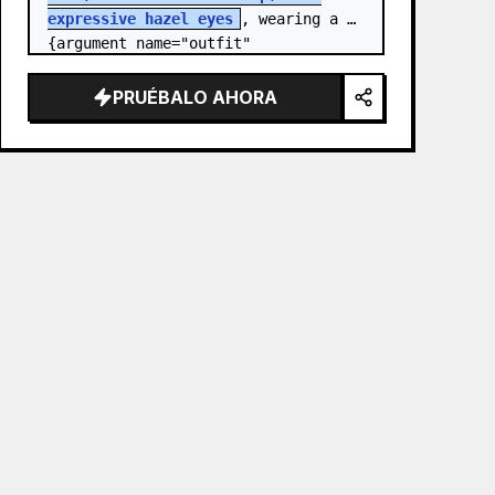
expressive hazel eyes
, wearing a 
{argument name="outfit" 
default="stylish monochrome deep 
red streetwear outfit consisting of 
PRUÉBALO AHORA
a…