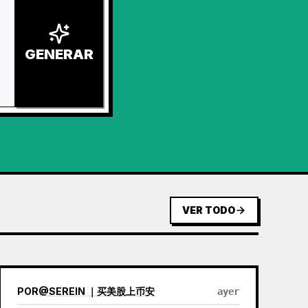
GENERAR
VER TODO
POR
@
SEREIN ｜买美股上币安
ayer