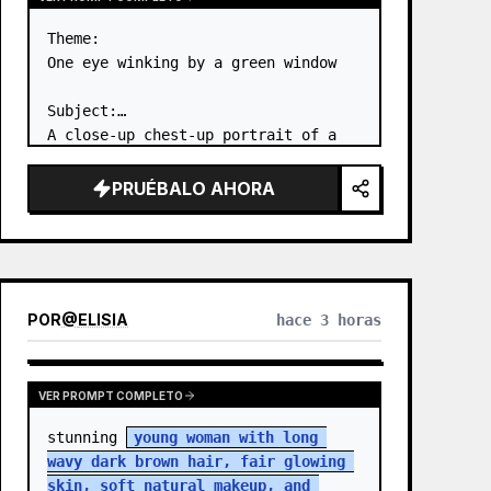
Theme:

One eye winking by a green window

Subject:

A close-up chest-up portrait of a 
young woman wearing a 
white lace-
trimmed dress
 leaning her cheek on 
PRUÉBALO AHORA
one hand and smiling with one eye 
closed at a wooden table in a 
{argum…
POR
@
ELISIA
hace 3 horas
VER PROMPT COMPLETO
stunning 
young woman with long 
wavy dark brown hair, fair glowing 
skin, soft natural makeup, and 