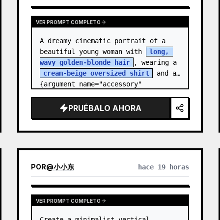
VER PROMPT COMPLETO
A dreamy cinematic portrait of a 
beautiful young woman with 
long, 
wavy golden-blonde hair
, wearing a 
cream-beige oversized shirt
 and a 
{argument name="accessory" 
default="black leather…
PRUÉBALO AHORA
POR
@
小小东
hace 19 horas
VER PROMPT COMPLETO
Create a minimalist vertical 