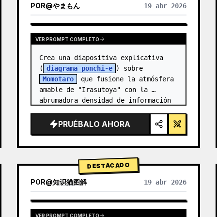
POR
@
やまもん
19 abr 2026
VER RESULTADOS DE OTROS MODELOS
VER PROMPT COMPLETO
Crea una diapositiva explicativa 
(
diagrama ponchi-e
) sobre 
Momotaro
 que fusione la atmósfera 
amable de "Irasutoya" con la 
abrumadora densidad de información 
de las "diapositivas de Kasumigase…
PRUÉBALO AHORA
DESTACADO
POR
@
知识猫图解
19 abr 2026
VER PROMPT COMPLETO