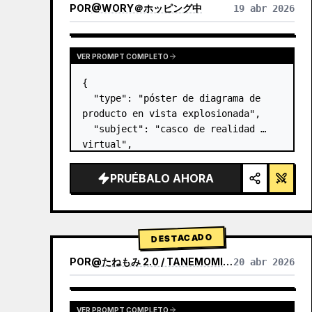
POR
@
WORY＠ホッピング中
19 abr 2026
VER PROMPT COMPLETO
{

  "type": "póster de diagrama de 
producto en vista explosionada",

  "subject": "casco de realidad 
virtual",

  "style": "renderizado 3D limpio 
de alta tecnología, iluminación de 
PRUÉBALO AHORA
estudio, detalles brillantes",

  "background": "{argument 
name=\"background color…
DESTACADO
POR
@
たねもみ 2.0 / TANEMOMI VER2.0
20 abr 2026
VER PROMPT COMPLETO