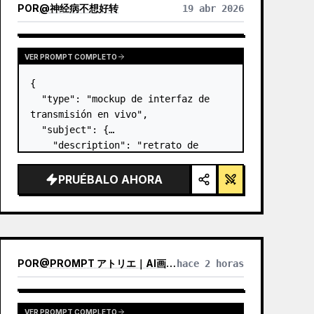
POR
@
神经病不想好转
19 abr 2026
VER PROMPT COMPLETO
{

  "type": "mockup de interfaz de 
transmisión en vivo",

  "subject": {

    "description": "retrato de 
Elon Musk
, sonriendo, vistiendo 
una camiseta negra con un gráfico 
PRUÉBALO AHORA
de esquema técnico en blanco",

    "background":…
POR
@
PROMPT アトリエ｜AI画像プロンプト
hace 2 horas
VER PROMPT COMPLETO