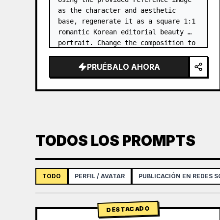
as the character and aesthetic 
base, regenerate it as a square 1:1 
romantic Korean editorial beauty 
portrait. Change the composition to 
a softer side-profile close-up with 
the subject facing right, eyes 
PRUÉBALO AHORA
closed, gently smellin…
TODOS LOS PROMPTS
TODO
PERFIL / AVATAR
PUBLICACIÓN EN REDES S
DESTACADO