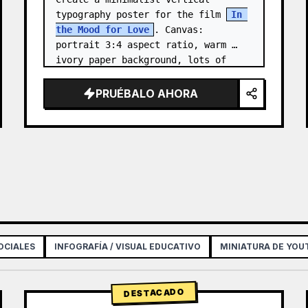
typography poster for the film 
In 
the Mood for Love
. Canvas: 
portrait 3:4 aspect ratio, warm 
ivory paper background, lots of 
negative space, centered 
composition. …
PRUÉBALO AHORA
OCIALES
INFOGRAFÍA / VISUAL EDUCATIVO
MINIATURA DE YOU
DESTACADO