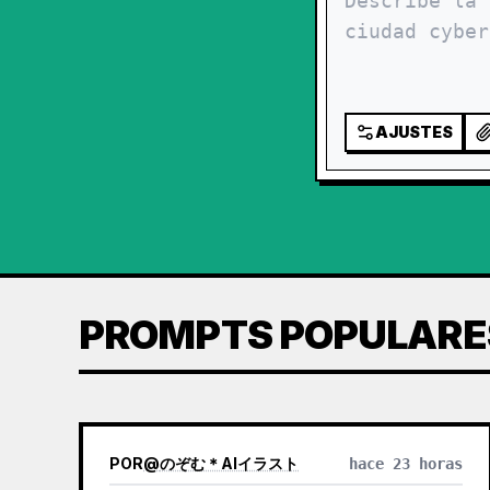
AJUSTES
PROMPTS POPULARE
POR
@
のぞむ＊AIイラスト
hace 23 horas