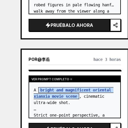
robed figures in pale flowing hanfu 
walk away from the viewer along a 
glossy white-jade bridge toward an 
enormous ornate palace gate rising 
PRUÉBALO AHORA
from a mirror-still l…
POR
@
李岳
hace 3 horas
VER PROMPT COMPLETO
A 
bright and magnificent oriental 
xianxia movie scene
, cinematic 
ultra-wide shot.

Strict one-point perspective, a 
grand heavenly staircase paved with 
light golden jade, passing through 