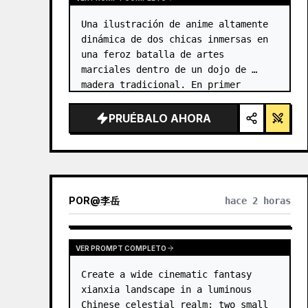
Una ilustración de anime altamente 
dinámica de dos chicas inmersas en 
una feroz batalla de artes 
marciales dentro de un dojo de 
madera tradicional. En primer 
plano, una chica con {argument 
name="character 1 hair" 
PRUÉBALO AHORA
default="cabello negro en un moño 
alto con cint…
POR
@
李岳
hace 2 horas
VER PROMPT COMPLETO
Create a wide cinematic fantasy 
xianxia landscape in a luminous 
Chinese celestial realm: two small 