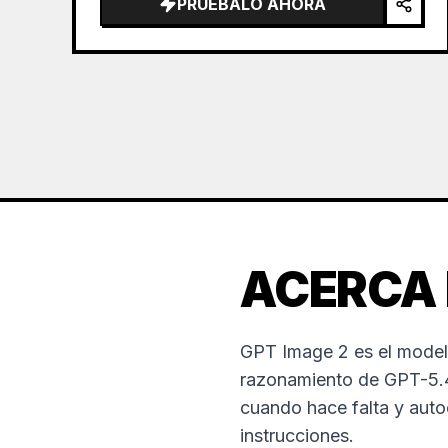
PRUÉBALO AHORA
the sea of clouds from the bottom…
ACERCA 
GPT Image 2 es el model
razonamiento de GPT-5.4.
cuando hace falta y aut
instrucciones.