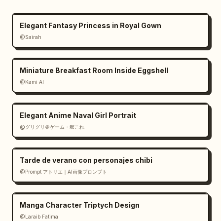
Elegant Fantasy Princess in Royal Gown
@Sairah
Miniature Breakfast Room Inside Eggshell
@Kami AI
Elegant Anime Naval Girl Portrait
@グリグリ＠ゲーム・艦これ
Tarde de verano con personajes chibi
@Prompt アトリエ｜AI画像プロンプト
Manga Character Triptych Design
@Laraib Fatima‎