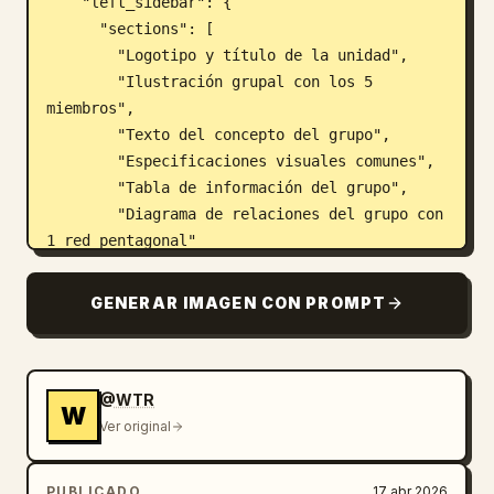
    "left_sidebar": {

      "sections": [

        "Logotipo y título de la unidad",

        "Ilustración grupal con los 5 
miembros",

        "Texto del concepto del grupo",

        "Especificaciones visuales comunes",

        "Tabla de información del grupo",

        "Diagrama de relaciones del grupo con 
1 red pentagonal"

      ]

    },

GENERAR IMAGEN CON PROMPT
    "main_content": {

      "title": "PERFIL DEL MIEMBRO",

      "columns": 5,

      "shared_elements_per_column": [

@WTR
W
        "ID del miembro (M1 a M5) y nombre",

Ver original
        "3 palabras clave descriptivas",

        "Color de imagen y motivo",

PUBLICADO
17 abr 2026