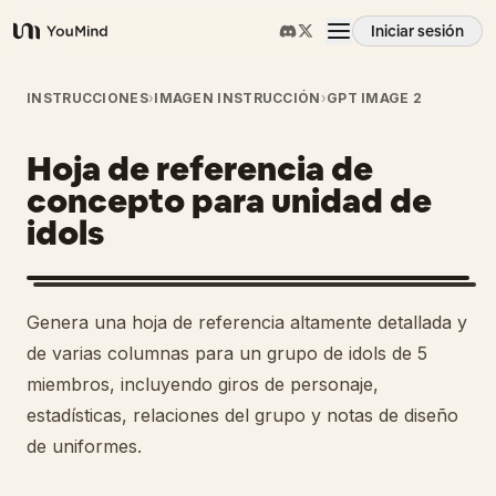
Iniciar sesión
YouMind
Resumen
INSTRUCCIONES
›
IMAGEN INSTRUCCIÓN
›
GPT IMAGE 2
Hoja de referencia de
Casos de uso
concepto para unidad de
idols
Habilidades
Prompts
Genera una hoja de referencia altamente detallada y
de varias columnas para un grupo de idols de 5
Precios
miembros, incluyendo giros de personaje,
estadísticas, relaciones del grupo y notas de diseño
de uniformes.
Descargar