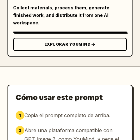
        { "id": "M4", "hair": "coletas 
Collect materials, process them, generate
negras", "color": "blanco lechoso" },

finished work, and distribute it from one AI
        { "id": "M5", "hair": "cabello negro 
workspace.
largo y ondulado", "color": "negro ahumado" }

      ]

    },

EXPLORAR YOUMIND
    "middle_inserts": {

      "visual_key": "1 modelo de cuerpo 
completo con 5 etiquetas explicativas para 
las partes del uniforme",

      "hair_and_accessory": "3 ilustraciones 
de accesorios",

Cómo usar este prompt
      "color_palette": "5 muestras de color"

    },

    "bottom_footer": {

Copia el prompt completo de arriba.
1
      "sections": [

        "MÚSICA ADECUADA",

Abre una plataforma compatible con
2
        "ESLOGAN",

GPT Image 2, como YouMind, y pega el