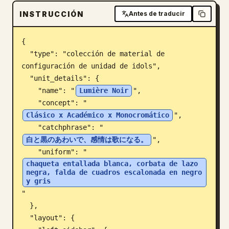
INSTRUCCIÓN
Blog
Antes de traducir
{

Actualizaciones
  "type": "colección de material de 
configuración de unidad de idols",

  "unit_details": {

    "name": "
Lumière Noir
",

    "concept": "
Clásico x Académico x Monocromático
",

    "catchphrase": "
白と黒のあわいで、感情は歌になる。
",

    "uniform": "
chaqueta entallada blanca, corbata de lazo 
negra, falda de cuadros escalonada en negro 
y gris
"

  },

  "layout": {
