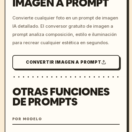
IMAGEN A PROMPT
/imagine prompt: cinemati
Convierte cualquier foto en un prompt de imagen
c, cyberpunk sunset, neon
IA detallado. El conversor gratuito de imagen a
colors, 8k --v 6.0
prompt analiza composición, estilo e iluminación
para recrear cualquier estética en segundos.
CONVERTIR IMAGEN A PROMPT
OTRAS FUNCIONES
DE PROMPTS
POR MODELO