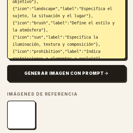
objetivo"},
{"icon":"landscape","label":"Especifica el 
sujeto, la situación y el lugar"},
{"icon":"brush","label":"Define el estilo y 
la atmósfera"},
{"icon":"sun","label":"Especifica la 
iluminación, textura y composición"},
{"icon":"prohibition","label":"Indica 
restricciones o elementos a excluir"},
{"icon":"pencil","label":"Al editar, aclara 
qué cambiar y qué 
GENERAR IMAGEN CON PROMPT
mantener"}]},"right_column":
{"box_title":"Ejemplo de un buen 
IMÁGENES DE REFERENCIA
prompt","image":"
taza blanca sobre un escritorio de madera
"}},{"number":2,"title":"Correcciones paso a 
paso para mejorar los resultados","cards":
{"count":4,"items":
[{"icon":"sun","label":"Ajustar el brillo"},