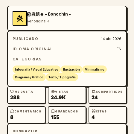
{"icon":"palette","label":"Ajustar el 
color"},{"icon":"landscape","label":"Ajustar 
@炎鎮🔥 - ₿onochin -
炎
el fondo"},{"icon":"crop","label":"Mantener 
Ver original
la composición"}]},"bottom_banner":"icono de 
bombilla con texto"},{"number":3,"title":"Uso 
PUBLICADO
14 abr 2026
avanzado","list":{"count":3,"items":
[{"icon":"multiple images","label":"Uso de 
IDIOMA ORIGINAL
EN
múltiples imágenes"},{"icon":"text 
CATEGORÍAS
'Te'","label":"Texto dentro de la imagen"},
{"icon":"pie chart","label":"Infografías y 
Infografía / Visual Educativo
Ilustración
Minimalismo
diagramas"}]},"example_box":{"title":"Ejemplo 
Diagrama / Gráfico
Texto / Tipografía
de especificación de texto","graphic":"caja 
verde con 'SPRING SALE'"}},
ME GUSTA
VISTAS
COMPARTIDOS
288
24.9K
24
{"number":4,"title":"Consideraciones 
adicionales","items":{"count":4,"items":
[{"icon":"person","label":"Generación de 
COMENTARIOS
GUARDADOS
CITAS
8
155
4
personas reales"},
{"icon":"shield","label":"Uso de marcas y 
COMPARTIR
nombres de obras"},{"icon":"id 