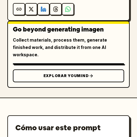
card","label":"Atribución de créditos"},
{"icon":"checklist","label":"Cumplimiento de 
políticas"}]}}],"footer":{"style":"banner 
Go beyond generating imagen
azul oscuro","text":"
Resumen: Al comunicar objetivos y 
Collect materials, process them, generate
restricciones de forma específica y 
realizar correcciones graduales, puedes 
finished work, and distribute it from one AI
generar imágenes de mayor calidad.
workspace.
"}}
EXPLORAR YOUMIND
Cómo usar este prompt