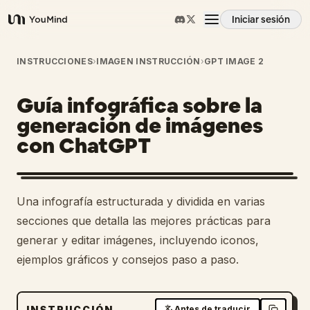
Iniciar sesión
YouMind
Resumen
INSTRUCCIONES
›
IMAGEN INSTRUCCIÓN
›
GPT IMAGE 2
Guía infográfica sobre la
Casos de uso
generación de imágenes
con ChatGPT
Habilidades
Prompts
1
Una infografía estructurada y dividida en varias
secciones que detalla las mejores prácticas para
Precios
generar y editar imágenes, incluyendo iconos,
ejemplos gráficos y consejos paso a paso.
Descargar
INSTRUCCIÓN
Antes de traducir