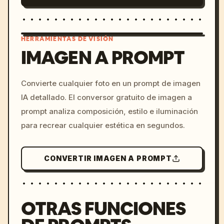
HERRAMIENTAS DE VISIÓN
IMAGEN A PROMPT
/imagine prompt: cinemati
Convierte cualquier foto en un prompt de imagen
c, cyberpunk sunset, neon
IA detallado. El conversor gratuito de imagen a
colors, 8k --v 6.0
prompt analiza composición, estilo e iluminación
para recrear cualquier estética en segundos.
CONVERTIR IMAGEN A PROMPT
OTRAS FUNCIONES