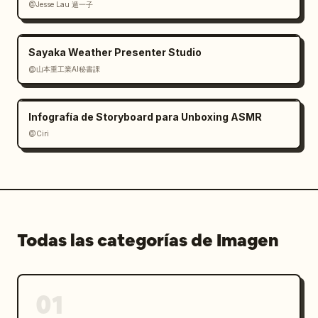
@Jesse Lau 遁一子
Sayaka Weather Presenter Studio
@山本重工業AI秘書課
Infografía de Storyboard para Unboxing ASMR
@Ciri
Todas las categorías de Imagen
01