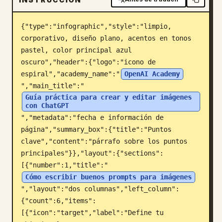
Blog
{"type":"infographic","style":"limpio, 
corporativo, diseño plano, acentos en tonos 
Actualizaciones
pastel, color principal azul 
oscuro","header":{"logo":"icono de 
espiral","academy_name":"
OpenAI Academy
","main_title":"
Guía práctica para crear y editar imágenes 
con ChatGPT
","metadata":"fecha e información de 
página","summary_box":{"title":"Puntos 
clave","content":"párrafo sobre los puntos 
principales"}},"layout":{"sections":
[{"number":1,"title":"
Cómo escribir buenos prompts para imágenes
","layout":"dos columnas","left_column":
{"count":6,"items":
[{"icon":"target","label":"Define tu 