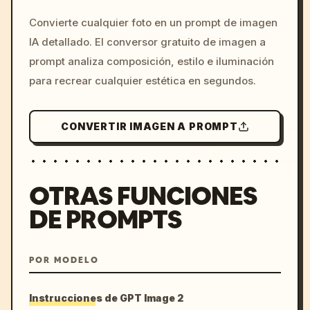
/imagine prompt: cinemati
Convierte cualquier foto en un prompt de imagen
c, cyberpunk sunset, neon
IA detallado. El conversor gratuito de imagen a
colors, 8k --v 6.0
prompt analiza composición, estilo e iluminación
para recrear cualquier estética en segundos.
CONVERTIR IMAGEN A PROMPT
OTRAS FUNCIONES
DE PROMPTS
POR MODELO
Instrucciones de GPT Image 2