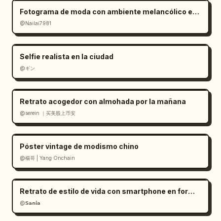
Fotograma de moda con ambiente melancólico en salar
@Nailai7981
Selfie realista en la ciudad
@ギン
Retrato acogedor con almohada por la mañana
@serein ｜买美股上币安
Póster vintage de modismo chino
@楊哥 | Yang Onchain
Retrato de estilo de vida con smartphone en formato RAW
@𝗦𝗮𝗻𝗶𝗮