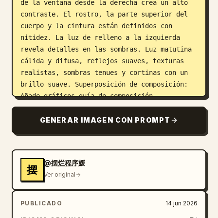
de la ventana desde la derecha crea un alto 
contraste. El rostro, la parte superior del 
cuerpo y la cintura están definidos con 
nitidez. La luz de relleno a la izquierda 
revela detalles en las sombras. Luz matutina 
cálida y difusa, reflejos suaves, texturas 
realistas, sombras tenues y cortinas con un 
brillo suave. Superposición de composición: 
Añade gráficos guía de composición 
cinematográfica visibles, como un marco de 
análisis de escuela de cine. Incluye: 
GENERAR IMAGEN CON PROMPT
cuadrícula de regla de tercios (líneas verdes 
finas); línea vertical roja para la 
alineación de la modelo; marcadores de 
@摆烂程序媛
enfoque circulares verdes alrededor de la 
摆
Ver original
cintura, el rostro y las cortinas; flechas 
amarillas de línea de visión; líneas guía 
rojas a lo largo de la cama y la pared 
PUBLICADO
14 jun 2026
apuntando al enfoque; flechas cian que 