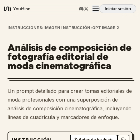
Iniciar sesión
YouMind
Resumen
INSTRUCCIONES
›
IMAGEN INSTRUCCIÓN
›
GPT IMAGE 2
Análisis de composición de
Casos de uso
fotografía editorial de
moda cinematográfica
Habilidades
Prompts
Un prompt detallado para crear tomas editoriales de
moda profesionales con una superposición de
Precios
análisis de composición cinematográfica, incluyendo
líneas de cuadrícula y marcadores de enfoque.
Descargar
INSTRUCCIÓN
Antes de traducir