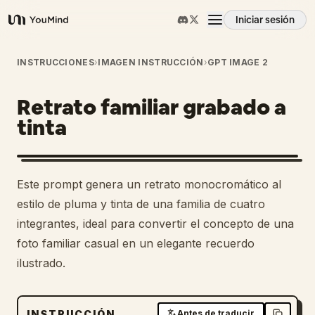
Iniciar sesión
YouMind
Resumen
INSTRUCCIONES
›
IMAGEN INSTRUCCIÓN
›
GPT IMAGE 2
Retrato familiar grabado a
Casos de uso
tinta
Habilidades
Este prompt genera un retrato monocromático al
Prompts
estilo de pluma y tinta de una familia de cuatro
integrantes, ideal para convertir el concepto de una
foto familiar casual en un elegante recuerdo
Precios
ilustrado.
Descargar
INSTRUCCIÓN
Antes de traducir