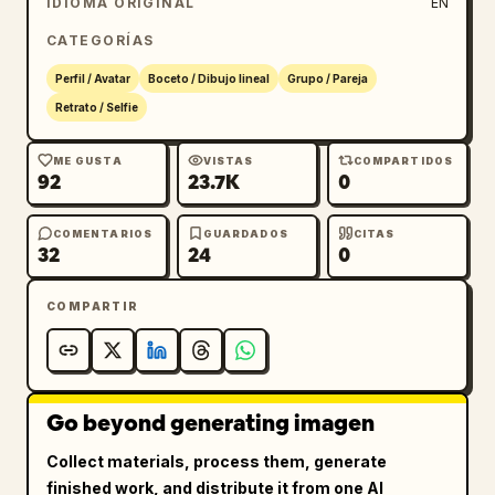
IDIOMA ORIGINAL
EN
CATEGORÍAS
Perfil / Avatar
Boceto / Dibujo lineal
Grupo / Pareja
Retrato / Selfie
ME GUSTA
VISTAS
COMPARTIDOS
92
23.7K
0
COMENTARIOS
GUARDADOS
CITAS
32
24
0
COMPARTIR
Go beyond generating imagen
Collect materials, process them, generate
finished work, and distribute it from one AI