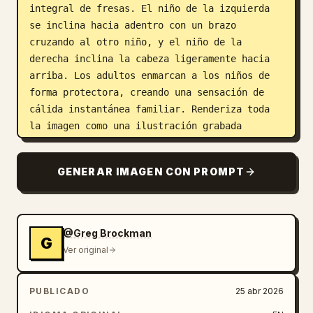
integral de fresas. El niño de la izquierda 
se inclina hacia adentro con un brazo 
cruzando al otro niño, y el niño de la 
derecha inclina la cabeza ligeramente hacia 
arriba. Los adultos enmarcan a los niños de 
forma protectora, creando una sensación de 
cálida instantánea familiar. Renderiza toda 
la imagen como una ilustración grabada 
monocromática con sombreado de líneas finas y 
densas, sombras grabadas, líneas de contorno 
GENERAR IMAGEN CON PROMPT
nítidas y un parecido realista pero 
artístico, sin color, sin fondo más allá de 
una textura de papel claro simple y un 
recorte vertical de retrato.
@Greg Brockman
G
Ver original
PUBLICADO
25 abr 2026