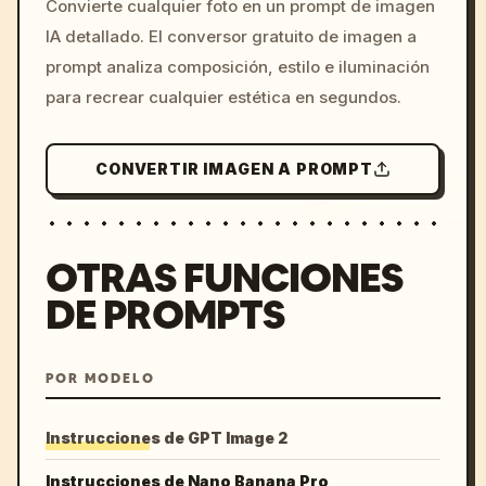
Convierte cualquier foto en un prompt de imagen
c, cyberpunk sunset, neon
IA detallado. El conversor gratuito de imagen a
colors, 8k --v 6.0
prompt analiza composición, estilo e iluminación
para recrear cualquier estética en segundos.
CONVERTIR IMAGEN A PROMPT
OTRAS FUNCIONES
DE PROMPTS
POR MODELO
Instrucciones de GPT Image 2
Instrucciones de Nano Banana Pro