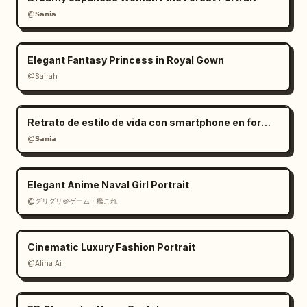
@𝗦𝗮𝗻𝗶𝗮
Elegant Fantasy Princess in Royal Gown
@Sairah
Retrato de estilo de vida con smartphone en formato RAW
@𝗦𝗮𝗻𝗶𝗮
Elegant Anime Naval Girl Portrait
@グリグリ＠ゲーム・艦これ
Cinematic Luxury Fashion Portrait
@Alina Ai