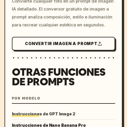
Convierte cualquier foto en un prompt de imagen
c, cyberpunk sunset, neon
IA detallado. El conversor gratuito de imagen a
colors, 8k --v 6.0
prompt analiza composición, estilo e iluminación
para recrear cualquier estética en segundos.
CONVERTIR IMAGEN A PROMPT
OTRAS FUNCIONES
DE PROMPTS
POR MODELO
Instrucciones de GPT Image 2
Instrucciones de Nano Banana Pro