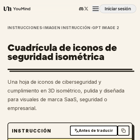
Iniciar sesión
YouMind
Resumen
INSTRUCCIONES
›
IMAGEN INSTRUCCIÓN
›
GPT IMAGE 2
Cuadrícula de iconos de
Casos de uso
seguridad isométrica
Habilidades
Una hoja de iconos de ciberseguridad y
Prompts
cumplimiento en 3D isométrico, pulida y diseñada
para visuales de marca SaaS, seguridad o
empresarial.
Precios
Descargar
INSTRUCCIÓN
Antes de traducir