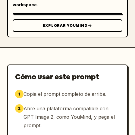
del tema: 
security and compliance
; 
workspace.
personalización del color principal: 
deep blue
; personalización del fondo: 
light gray
.
EXPLORAR YOUMIND
Cómo usar este prompt
Copia el prompt completo de arriba.
1
Abre una plataforma compatible con
2
GPT Image 2, como YouMind, y pega el
prompt.