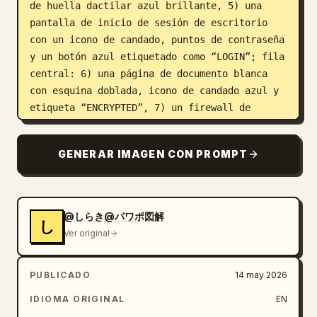
de huella dactilar azul brillante, 5) una 
pantalla de inicio de sesión de escritorio 
con un icono de candado, puntos de contraseña 
y un botón azul etiquetado como “LOGIN”; fila 
central: 6) una página de documento blanca 
con esquina doblada, icono de candado azul y 
etiqueta “ENCRYPTED”, 7) un firewall de 
ladrillos rojos con una llama naranja al 
frente, 8) una cámara de vigilancia blanca 
GENERAR IMAGEN CON PROMPT
con lente azul montada en un pequeño soporte 
de pared, 9) una tarjeta de identificación 
con clip, miniatura de retrato, líneas de 
texto y código de barras, 10) una señal de 
@しらき@パワポ図解
し
advertencia triangular roja con signo de 
Ver original
exclamación negro; fila inferior: 11) una 
torre de servidores oscura con luces de 
PUBLICADO
14 may 2026
estado de colores y una insignia de escudo 
azul con marca de verificación al frente, 12) 
IDIOMA ORIGINAL
EN
una lista de verificación en portapapeles 