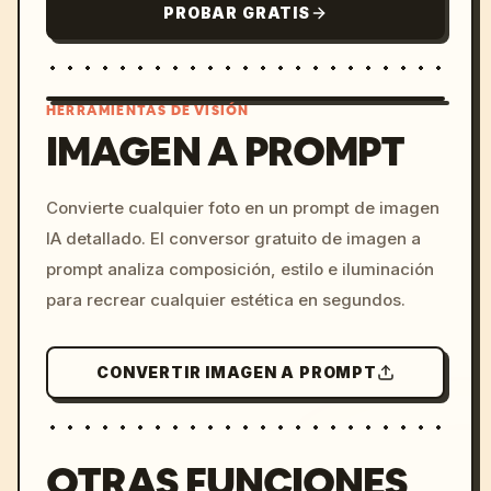
PROBAR GRATIS
HERRAMIENTAS DE VISIÓN
IMAGEN A PROMPT
/imagine prompt: cinemati
Convierte cualquier foto en un prompt de imagen
c, cyberpunk sunset, neon
IA detallado. El conversor gratuito de imagen a
colors, 8k --v 6.0
prompt analiza composición, estilo e iluminación
para recrear cualquier estética en segundos.
CONVERTIR IMAGEN A PROMPT
OTRAS FUNCIONES