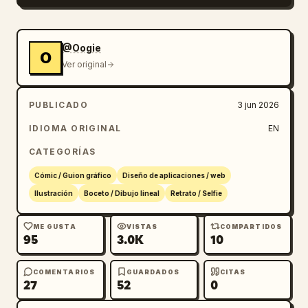
@Oogie
O
Ver original
PUBLICADO
3 jun 2026
IDIOMA ORIGINAL
EN
CATEGORÍAS
Cómic / Guion gráfico
Diseño de aplicaciones / web
Ilustración
Boceto / Dibujo lineal
Retrato / Selfie
ME GUSTA
VISTAS
COMPARTIDOS
95
3.0K
10
COMENTARIOS
GUARDADOS
CITAS
27
52
0