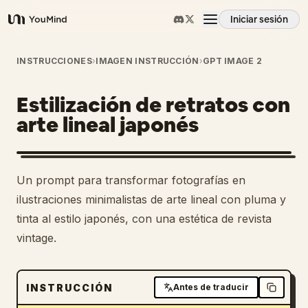
Iniciar sesión
YouMind
Resumen
INSTRUCCIONES
›
IMAGEN INSTRUCCIÓN
›
GPT IMAGE 2
Estilización de retratos con
Casos de uso
arte lineal japonés
Habilidades
Un prompt para transformar fotografías en
Prompts
ilustraciones minimalistas de arte lineal con pluma y
tinta al estilo japonés, con una estética de revista
vintage.
Precios
Descargar
INSTRUCCIÓN
Antes de traducir