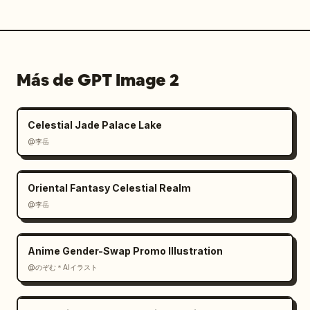
Más de GPT Image 2
Celestial Jade Palace Lake
@李岳
Oriental Fantasy Celestial Realm
@李岳
Anime Gender-Swap Promo Illustration
@のぞむ＊AIイラスト