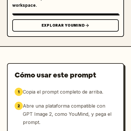
pantalla del servicio","icono de reloj en la 
workspace.
primera tarjeta de beneficios","icono de 
grupo de personas en la segunda tarjeta de 
beneficios","icono de flecha de gráfico de 
EXPLORAR YOUMIND
barras en la tercera tarjeta de 
beneficios","decoraciones de corona de laurel 
dorada alrededor de los tres mensajes de 
logros"]},"typography":
{"language":"japonés","headline_style":"sans 
serif extra negrita con kanji y katakana de 
gran tamaño","headline_effect":"relleno 
Cómo usar este prompt
degradado de dorado a amarillo con contorno 
rojo grueso, brillo blanco y sombra sutil 
Copia el prompt completo de arriba.
1
para 売上UP!","support_text_style":"sans serif 
japonesa en negrita en negro, rojo y 
Abre una plataforma compatible con
2
blanco"},"composition":"Crea un banner de 
ventas denso para un parque de atracciones 
GPT Image 2, como YouMind, y pega el
japonés con la imagen de la montaña rusa 
prompt.
dominando la mitad derecha y el enorme 