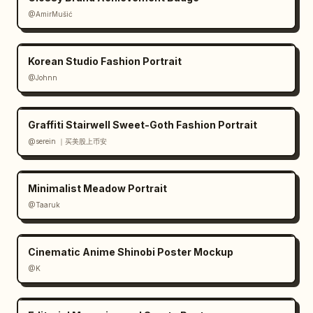
験","benefit_2":"満足度UPで リピーター増
@AmirMušić
加!","benefit_2_sub":"口コミ・SNSでも話題
に","benefit_3":"単価UP・売上UPに 貢
Korean Studio Fashion Portrait
献!","benefit_3_sub":"収益性の向上をサポー
@Johnn
ト","achievement_1":"導入施設 増加
中!","achievement_2":"利用者満足度 
95%以上!
","achievement_2_note":"※自社アンケート調
Graffiti Stairwell Sweet-Goth Fashion Portrait
べ","achievement_3":"カンタン導入 最短1週
@serein ｜买美股上币安
間!","bottom_left":"今すぐチェッ
ク!","bottom_center":"
東急Qシートで あなたの施設の売上を最大化!
Minimalist Meadow Portrait
","cta":"
資料請求・お問い合わせはこちら
"}}
@Taaruk
Cinematic Anime Shinobi Poster Mockup
@K