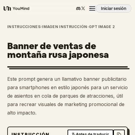
Iniciar sesión
YouMind
Resumen
INSTRUCCIONES
›
IMAGEN INSTRUCCIÓN
›
GPT IMAGE 2
Banner de ventas de
Casos de uso
montaña rusa japonesa
Habilidades
Este prompt genera un llamativo banner publicitario
Prompts
para smartphones en estilo japonés para un servicio
de asientos en cola de parques de atracciones, útil
para recrear visuales de marketing promocional de
Precios
alto impacto.
Descargar
INSTRUCCIÓN
Antes de traducir