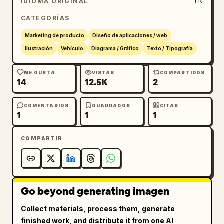
IDIOMA ORIGINAL
EN
subtítulo","position":"debajo del titular 
CATEGORÍAS
principal","count":1,"labels":["来園者満足度UP
でリピーター増加!"]},{"title":"tarjetas de 
Marketing de producto
Diseño de aplicaciones / web
beneficios","position":"banda media inferior 
Ilustración
Vehículo
Diagrama / Gráfico
Texto / Tipografía
sobre fondo blanco","count":3,"labels":["待ち
時間を 大幅カット!","満足度UPで リピーター増
ME GUSTA
VISTAS
COMPARTIDOS
14
12.5K
2
加!","単価UP・売上UPに 貢献!"]},{"title":"banda 
azul marino de logros 
inferior","position":"sección inferior sobre 
COMENTARIOS
GUARDADOS
CITAS
1
1
1
la llamada a la acción","count":3,"labels":
["導入施設 増加中!","利用者満足度 95%以上!","カン
COMPARTIR
タン導入 最短1週間!"]},{"title":"área de 
llamada a la acción","position":"banda roja 
inferior","count":2,"labels":["今すぐチェッ
ク!","資料請求・お問い合わせはこち
Go beyond generating imagen
ら"]}],"additional_elements_count":5,"additio
nal_elements":["maqueta de smartphone en la 
Collect materials, process them, generate
parte inferior izquierda mostrando la 
finished work, and distribute it from one AI