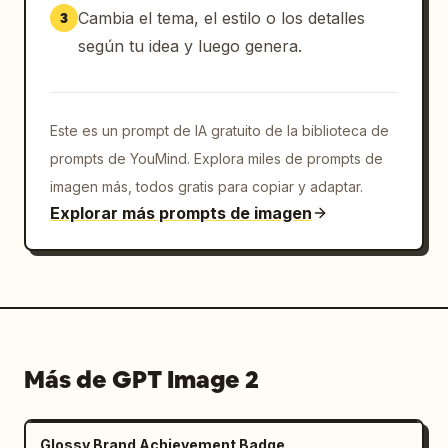
titular de ventas dominando la mitad 
Cambia el tema, el estilo o los detalles
3
izquierda. Usa líneas de energía diagonales, 
según tu idea y luego genera.
cintas superpuestas, jerarquía fuerte y 
urgencia de anuncio minorista. Incluye una 
insignia de logotipo redondeada blanca en la 
Este es un prompt de IA gratuito de la biblioteca de
parte superior derecha, un titular en cinta 
roja en la parte superior, un titular 
prompts de YouMind. Explora miles de prompts de
promocional central de gran tamaño, una tira 
imagen más, todos gratis para copiar y adaptar.
de beneficios de tres columnas blanca, una 
Explorar más prompts de imagen
tira de logros azul oscuro y una barra de 
llamada a la acción roja inferior. Añade 
confeti dorado y reflejos premium en todo el 
diseño.","text":{"top_ribbon":"待ち時間をお金で
買う、最高の体験を。","headline_line_1":"並ばず、
もっと楽しむ!","headline_line_2":"
東急Qシート
Más de GPT Image 2
で","headline_line_3":"
売上UP!
","subheadline":"来園者満足度UPでリピーター増
加!","benefit_1":"待ち時間を 大幅カッ
Glossy Brand Achievement Badge
ト!","benefit_1_sub":"スムーズにアトラクション体