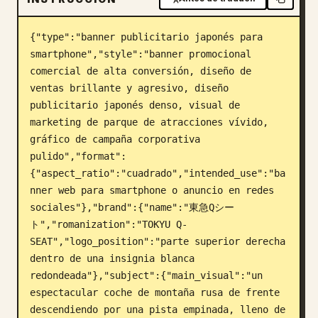
Blog
{"type":"banner publicitario japonés para 
smartphone","style":"banner promocional 
Actualizaciones
comercial de alta conversión, diseño de 
ventas brillante y agresivo, diseño 
publicitario japonés denso, visual de 
marketing de parque de atracciones vívido, 
gráfico de campaña corporativa 
pulido","format":
{"aspect_ratio":"cuadrado","intended_use":"ba
nner web para smartphone o anuncio en redes 
sociales"},"brand":{"name":"東急Qシー
ト","romanization":"TOKYU Q-
SEAT","logo_position":"parte superior derecha 
dentro de una insignia blanca 
redondeada"},"subject":{"main_visual":"un 
espectacular coche de montaña rusa de frente 
descendiendo por una pista empinada, lleno de 