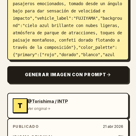
pasajeros emocionados, tomado desde un ángulo 
bajo para dar sensación de velocidad e 
impacto","vehicle_label":"FUJIYAMA","backgrou
nd":"cielo azul brillante con nubes ligeras, 
atmósfera de parque de atracciones, toques de 
paisaje montañoso, confeti dorado flotando a 
través de la composición"},"color_palette":
{"primary":["rojo","dorado","blanco","azul 
profundo","negro"],"mood":"urgente, festivo, 
premium, energético"},"layout":{"sections":
GENERAR IMAGEN CON PROMPT
[{"title":"cinta superior","position":"arriba 
a la izquierda sobre el área 
superior","count":1,"labels":["待ち時間をお金で
買う、最高の体験を。"]},{"title":"bloque de 
@Torishima / INTP
T
titular principal","position":"arriba a la 
Ver original
izquierda hacia el 
centro","count":3,"labels":["並ばず、もっと楽し
PUBLICADO
21 abr 2026
む!","東急Qシートで","売上UP!"]},
{"title":"cinta roja intermedia de 