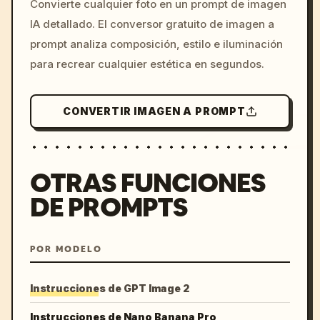
Convierte cualquier foto en un prompt de imagen
c, cyberpunk sunset, neon
IA detallado. El conversor gratuito de imagen a
colors, 8k --v 6.0
prompt analiza composición, estilo e iluminación
para recrear cualquier estética en segundos.
CONVERTIR IMAGEN A PROMPT
OTRAS FUNCIONES
DE PROMPTS
POR MODELO
Instrucciones de GPT Image 2
Instrucciones de Nano Banana Pro