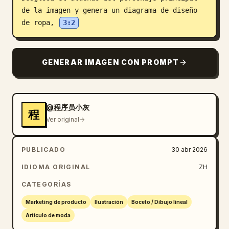
de la imagen y genera un diagrama de diseño 
Blog
de ropa, 
3:2
Actualizaciones
GENERAR IMAGEN CON PROMPT
@程序员小灰
程
Ver original
PUBLICADO
30 abr 2026
IDIOMA ORIGINAL
ZH
CATEGORÍAS
Marketing de producto
Ilustración
Boceto / Dibujo lineal
Artículo de moda