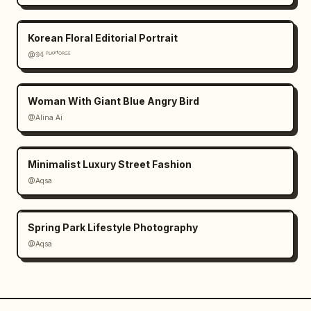
Korean Floral Editorial Portrait
@𝟡𝟜 ᴾᴸᴬʸᶠᴼᴿᴳᴱ
Woman With Giant Blue Angry Bird
@Alina Ai
Minimalist Luxury Street Fashion
@Aqsa
Spring Park Lifestyle Photography
@Aqsa