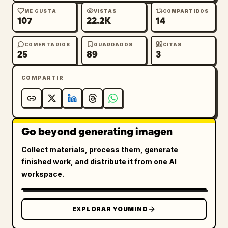
ME GUSTA
VISTAS
COMPARTIDOS
107
22.2K
14
COMENTARIOS
GUARDADOS
CITAS
25
89
3
COMPARTIR
Go beyond generating imagen
Collect materials, process them, generate
finished work, and distribute it from one AI
workspace.
EXPLORAR YOUMIND