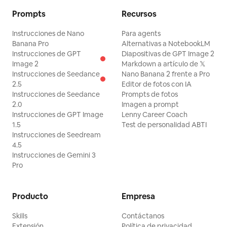
Prompts
Recursos
Instrucciones de Nano
Para agents
Banana Pro
Alternativas a NotebookLM
Instrucciones de GPT
Diapositivas de GPT Image 2
Image 2
Markdown a artículo de 𝕏
Instrucciones de Seedance
Nano Banana 2 frente a Pro
2.5
Editor de fotos con IA
Instrucciones de Seedance
Prompts de fotos
2.0
Imagen a prompt
Instrucciones de GPT Image
Lenny Career Coach
1.5
Test de personalidad ABTI
Instrucciones de Seedream
4.5
Instrucciones de Gemini 3
Pro
Producto
Empresa
Skills
Contáctanos
Extensión
Política de privacidad