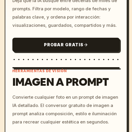
Deja que la IA busque entre decenas de miles de
prompts. Filtra por modelo, rango de fechas y
palabras clave, y ordena por interacción:
visualizaciones, guardados, compartidos y más.
PROBAR GRATIS
HERRAMIENTAS DE VISIÓN
IMAGEN A PROMPT
/imagine prompt: cinemati
Convierte cualquier foto en un prompt de imagen
c, cyberpunk sunset, neon
IA detallado. El conversor gratuito de imagen a
colors, 8k --v 6.0
prompt analiza composición, estilo e iluminación
para recrear cualquier estética en segundos.