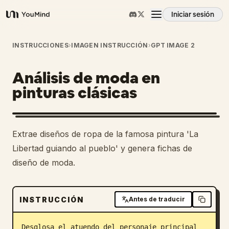
Iniciar sesión
YouMind
Resumen
INSTRUCCIONES
›
IMAGEN INSTRUCCIÓN
›
GPT IMAGE 2
Análisis de moda en
Casos de uso
pinturas clásicas
Habilidades
Extrae diseños de ropa de la famosa pintura 'La
Prompts
Libertad guiando al pueblo' y genera fichas de
diseño de moda.
Precios
INSTRUCCIÓN
Antes de traducir
Descargar
Desglosa el atuendo del personaje principal 