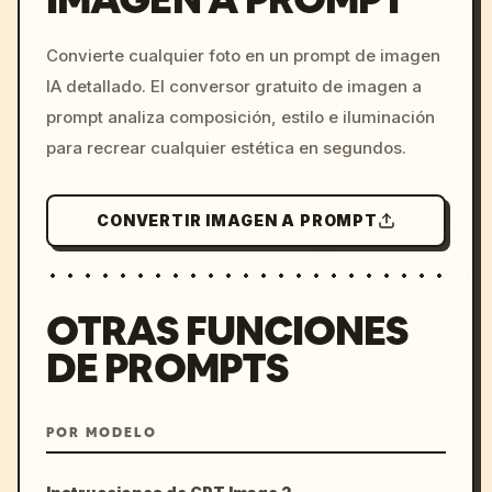
/imagine prompt: cinemati
Convierte cualquier foto en un prompt de imagen
c, cyberpunk sunset, neon
IA detallado. El conversor gratuito de imagen a
colors, 8k --v 6.0
prompt analiza composición, estilo e iluminación
para recrear cualquier estética en segundos.
CONVERTIR IMAGEN A PROMPT
OTRAS FUNCIONES
DE PROMPTS
POR MODELO