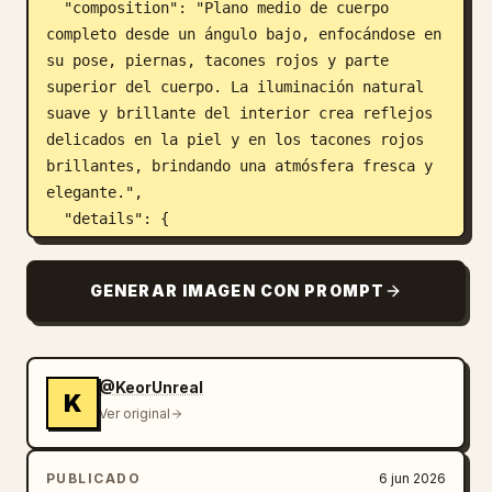
  "composition": "Plano medio de cuerpo 
completo desde un ángulo bajo, enfocándose en 
su pose, piernas, tacones rojos y parte 
superior del cuerpo. La iluminación natural 
suave y brillante del interior crea reflejos 
delicados en la piel y en los tacones rojos 
brillantes, brindando una atmósfera fresca y 
elegante.",

  "details": {

    "woman": "Mujer atractiva de unos 20 
años, complexión delgada y tonificada, 
GENERAR IMAGEN CON PROMPT
cabello largo, liso y castaño claro, 
expresión cálida y divertida.",

    "clothing": "Blusa blanca de manga larga, 
tacones de aguja rojos brillantes.",

@KeorUnreal
K
    "environment": "Espacio interior moderno 
Ver original
con paredes claras, sofá y elementos 
decorativos de plantas en el fondo.",

PUBLICADO
6 jun 2026
    "props": "Ninguno adicional."
