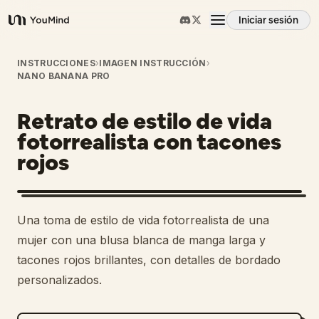
Iniciar sesión
YouMind
Resumen
INSTRUCCIONES
›
IMAGEN INSTRUCCIÓN
›
NANO BANANA PRO
Casos de uso
Retrato de estilo de vida
fotorrealista con tacones
Habilidades
rojos
Prompts
Una toma de estilo de vida fotorrealista de una
mujer con una blusa blanca de manga larga y
Precios
tacones rojos brillantes, con detalles de bordado
personalizados.
Descargar