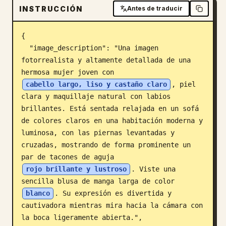
INSTRUCCIÓN
Antes de traducir
Blog
{

Actualizaciones
  "image_description": "Una imagen 
fotorrealista y altamente detallada de una 
hermosa mujer joven con 
cabello largo, liso y castaño claro
, piel 
clara y maquillaje natural con labios 
brillantes. Está sentada relajada en un sofá 
de colores claros en una habitación moderna y 
luminosa, con las piernas levantadas y 
cruzadas, mostrando de forma prominente un 
par de tacones de aguja 
rojo brillante y lustroso
. Viste una 
sencilla blusa de manga larga de color 
blanco
. Su expresión es divertida y 
cautivadora mientras mira hacia la cámara con 
la boca ligeramente abierta.",
