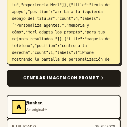
tu","experiencia Merl"]},{"title":"texto de 
apoyo","position":"arriba a la izquierda 
debajo del titular","count":4,"labels":
["Personaliza agentes,","memoria y 
cómo","Merl adapta los prompts","para tus 
mejores resultados."]},{"title":"maqueta de 
teléfono","position":"centro a la 
derecha","count":1,"labels":["iPhone 
mostrando la pantalla de personalización de 
la aplicación"]},
{"title":"mascota","position":"abajo a la 
GENERAR IMAGEN CON PROMPT
izquierda del teléfono","count":1,"labels":
["pequeña mascota blanca con sombrero de mago 
y capa, un brazo señalando hacia el 
teléfono"]},{"title":"firma de 
@ashen
A
marca","position":"centro 
Ver original
inferior","count":2,"labels":["icono de cara 
de mascota","Merl"]}]},"device":
PUBLICADO
28 abr 2026