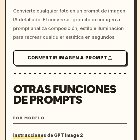
/imagine prompt: cinemati
Convierte cualquier foto en un prompt de imagen
c, cyberpunk sunset, neon
IA detallado. El conversor gratuito de imagen a
colors, 8k --v 6.0
prompt analiza composición, estilo e iluminación
para recrear cualquier estética en segundos.
CONVERTIR IMAGEN A PROMPT
OTRAS FUNCIONES
DE PROMPTS
POR MODELO
Instrucciones de GPT Image 2