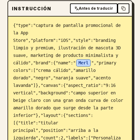
INSTRUCCIÓN
Blog
Antes de traducir
{"type":"captura de pantalla promocional de 
Actualizaciones
la App 
Store","platform":"iOS","style":"branding 
limpio y premium, ilustración de mascota 3D 
suave, marketing de producto minimalista y 
cálido","brand":{"name":"
Merl
","primary 
colors":["crema cálido","amarillo 
dorado","negro","naranja suave","acento 
lavanda"]},"canvas":{"aspect_ratio":"9:16 
vertical","background":"campo superior en 
beige claro con una gran onda curva de color 
amarillo dorado que surge desde la parte 
inferior"},"layout":{"sections":
[{"title":"titular 
principal","position":"arriba a la 
izquierda","count":2,"labels":["Personaliza 