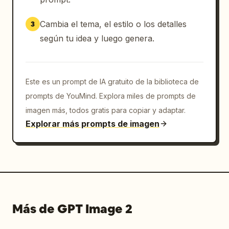
tarea","Longitud de respuesta — 
Equilibrada"]}},"mascot":{"design":"personaje 
Cambia el tema, el estilo o los detalles
3
blanco redondeado tipo chibi con ojos de 
según tu idea y luego genera.
punto, sonrisa pequeña, mejillas 
sonrosadas","outfit_count":3,"outfit_pieces":
["sombrero de mago marrón","capa 
Este es un prompt de IA gratuito de la biblioteca de
dorada","broche de cuello redondo o 
lazo"],"pose":"de pie junto al teléfono, 
prompts de YouMind. Explora miles de prompts de
saludando ligeramente o 
imagen más, todos gratis para copiar y adaptar.
presentándolo"},"typography":
Explorar más prompts de imagen
{"headline":"serif grande y elegante de alto 
contraste en negro","body":"sans-serif 
pequeña y limpia en gris oscuro 
apagado","logo":"logotipo serif a juego con 
el titular"},"lighting":"iluminación de 
estudio suave con sombras tenues, acabado 
Más de GPT Image 2
pulido de anuncio de 
aplicación","quality":"alta resolución, 