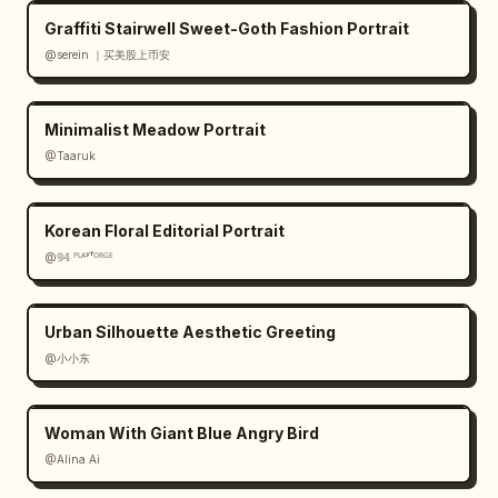
interfaz de usuario altamente legible, 
Graffiti Stairwell Sweet-Goth Fashion Portrait
identidad de marca consistente, estética 
premium de captura de pantalla de la App 
@serein ｜买美股上币安
Store de iOS"}
Minimalist Meadow Portrait
@Taaruk
Korean Floral Editorial Portrait
@𝟡𝟜 ᴾᴸᴬʸᶠᴼᴿᴳᴱ
Urban Silhouette Aesthetic Greeting
@小小东
Woman With Giant Blue Angry Bird
@Alina Ai