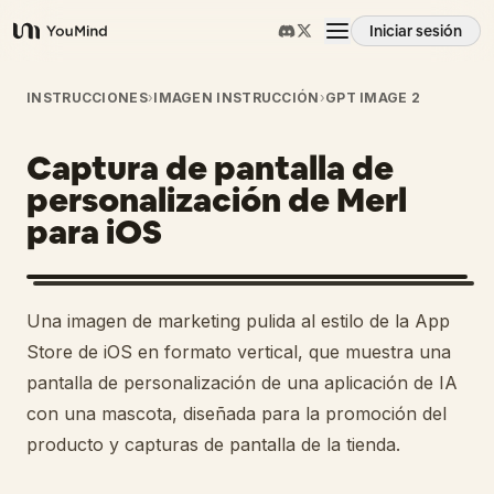
Iniciar sesión
YouMind
Resumen
INSTRUCCIONES
›
IMAGEN INSTRUCCIÓN
›
GPT IMAGE 2
Captura de pantalla de
Casos de uso
personalización de Merl
para iOS
Habilidades
Prompts
Una imagen de marketing pulida al estilo de la App
Store de iOS en formato vertical, que muestra una
Precios
pantalla de personalización de una aplicación de IA
con una mascota, diseñada para la promoción del
producto y capturas de pantalla de la tienda.
Descargar