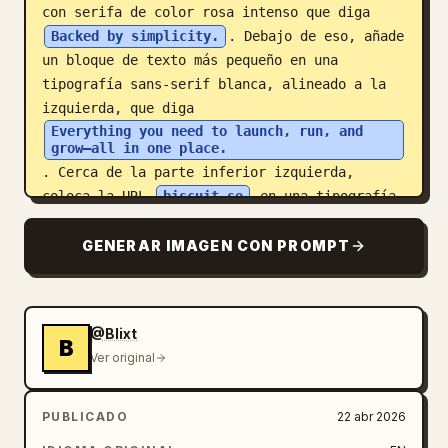
con serifa de color rosa intenso que diga 
Backed by simplicity.
. Debajo de eso, añade 
un bloque de texto más pequeño en una 
tipografía sans-serif blanca, alineado a la 
izquierda, que diga 
Everything you need to launch, run, and 
grow—all in one place.
. Cerca de la parte inferior izquierda, 
coloca la URL 
biscuit.so
 en una tipografía 
sans-serif negrita de color rosa intenso. En 
la mitad derecha, presenta una linda mascota 
GENERAR IMAGEN CON PROMPT
abstracta: un personaje rosa con forma de 
nube irregular y redondeada, con bordes 
festoneados, 2 ojos grandes circulares en 
@Blixt
color crema y negro, 1 boca pequeña y curva 
B
Ver original
sonriente, y 2 manos diminutas y redondeadas 
que descansan sobre una gran forma curva rosa 
en primer plano que se eleva desde el borde 
PUBLICADO
22 abr 2026
inferior como una colina o una superficie de 