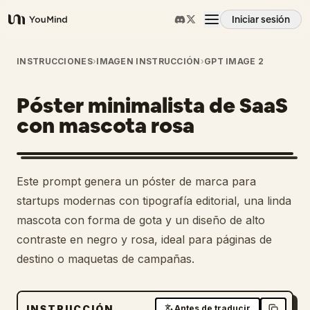
Iniciar sesión
YouMind
Resumen
INSTRUCCIONES
›
IMAGEN INSTRUCCIÓN
›
GPT IMAGE 2
Póster minimalista de SaaS
Casos de uso
con mascota rosa
Habilidades
Este prompt genera un póster de marca para
Prompts
startups modernas con tipografía editorial, una linda
mascota con forma de gota y un diseño de alto
contraste en negro y rosa, ideal para páginas de
Precios
destino o maquetas de campañas.
Descargar
INSTRUCCIÓN
Antes de traducir