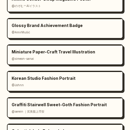
@のぞむ＊AIイラスト
Glossy Brand Achievement Badge
@AmirMušić
Miniature Paper-Craft Travel Illustration
@simeon-sanai
Korean Studio Fashion Portrait
@Johnn
Graffiti Stairwell Sweet-Goth Fashion Portrait
@serein ｜买美股上币安