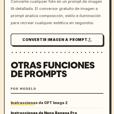
Convierte cualquier foto en un prompt de imagen
c, cyberpunk sunset, neon
IA detallado. El conversor gratuito de imagen a
colors, 8k --v 6.0
prompt analiza composición, estilo e iluminación
para recrear cualquier estética en segundos.
CONVERTIR IMAGEN A PROMPT
OTRAS FUNCIONES
DE PROMPTS
POR MODELO
Instrucciones de GPT Image 2
Instrucciones de Nano Banana Pro